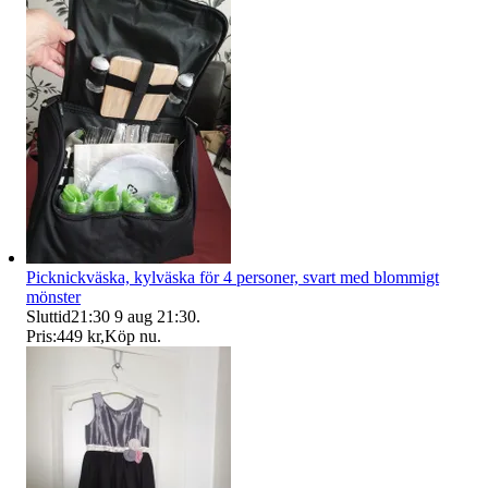
Picknickväska, kylväska för 4 personer, svart med blommigt
mönster
Sluttid
21:30
9 aug 21:30
.
Pris:
449 kr
,
Köp nu
.