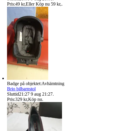
Pris:
49 kr
,
Eller Köp nu
59 kr
,
.
Badge på objektet:
Avhämtning
Brio bilbarnstol
Sluttid
21:27
9 aug 21:27
.
Pris:
329 kr
,
Köp nu
.