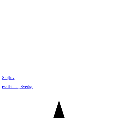
StojJov
eskilstuna
,
Sverige