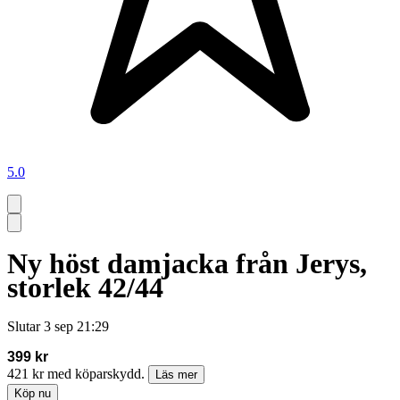
5.0
Ny höst damjacka från Jerys,
storlek 42/44
Slutar
3 sep 21:29
399 kr
421 kr med köparskydd.
Läs mer
Köp nu