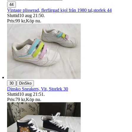
44
Vintage plisserad, flerfärgad kjol från 1980 tal,storlek 44
Sluttid
10 aug 21:50
.
Pris:
99 kr
,
Köp nu
.
|
30
DinSko
Dinsko Sneakers, Vit, Storlek 30
Sluttid
10 aug 21:51
.
Pris:
79 kr
,
Köp nu
.