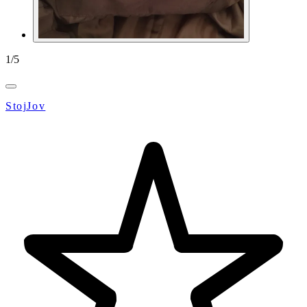
1
/
5
StojJov