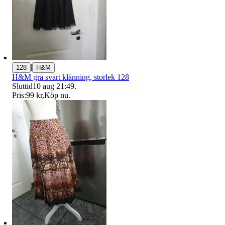
|
128
H&M
H&M grå svart klänning, storlek 128
Sluttid
10 aug 21:49
.
Pris:
99 kr
,
Köp nu
.