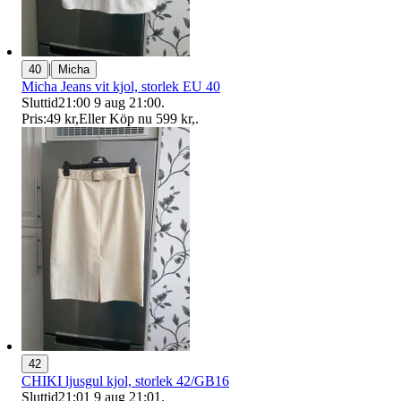
|
40
Micha
Micha Jeans vit kjol, storlek EU 40
Sluttid
21:00
9 aug 21:00
.
Pris:
49 kr
,
Eller Köp nu
599 kr
,
.
42
CHIKI ljusgul kjol, storlek 42/GB16
Sluttid
21:01
9 aug 21:01
.