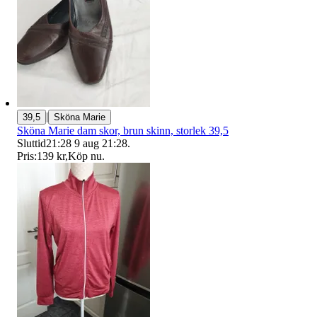
|
39,5
Sköna Marie
Sköna Marie dam skor, brun skinn, storlek 39,5
Sluttid
21:28
9 aug 21:28
.
Pris:
139 kr
,
Köp nu
.