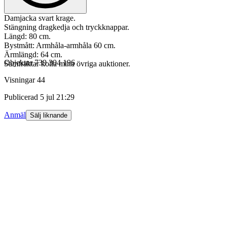
Damjacka svart krage.
Stängning dragkedja och tryckknappar.
Längd: 80 cm.
Bystmått: Armhåla-armhåla 60 cm.
Ärmlängd: 64 cm.
Objektnr
739 304 196
Samfraktar kolla mina övriga auktioner.
Visningar
44
Publicerad
5 jul 21:29
Anmäl
Sälj liknande