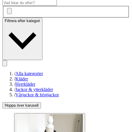
Filtrera efter kategori
/
Alla kategorier
/
Kläder
/
Herrkläder
/
Jackor & ytterkläder
/
Vårjackor & höstjackor
Hoppa över karusell