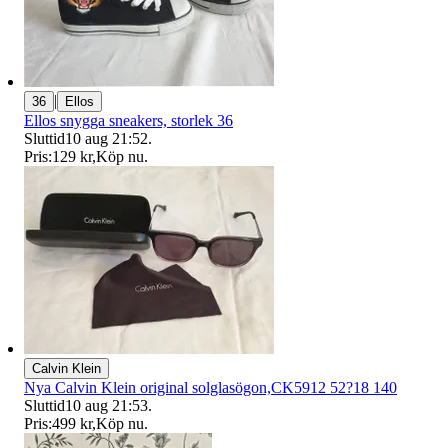
|
36
Ellos
Ellos snygga sneakers, storlek 36
Sluttid
10 aug 21:52
.
Pris:
129 kr
,
Köp nu
.
Calvin Klein
Nya Calvin Klein original solglasögon,CK5912 52?18 140
Sluttid
10 aug 21:53
.
Pris:
499 kr
,
Köp nu
.