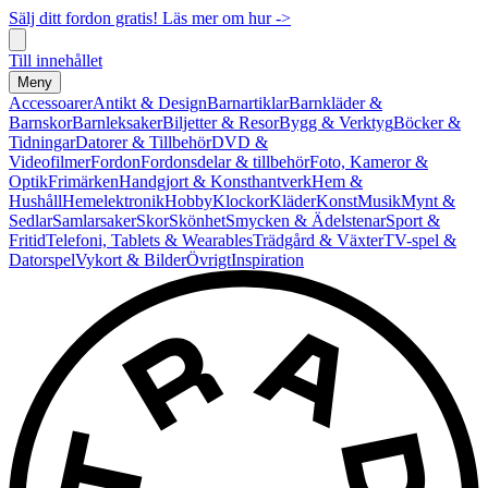
Sälj ditt fordon gratis! Läs mer om hur ->
Till innehållet
Meny
Accessoarer
Antikt & Design
Barnartiklar
Barnkläder &
Barnskor
Barnleksaker
Biljetter & Resor
Bygg & Verktyg
Böcker &
Tidningar
Datorer & Tillbehör
DVD &
Videofilmer
Fordon
Fordonsdelar & tillbehör
Foto, Kameror &
Optik
Frimärken
Handgjort & Konsthantverk
Hem &
Hushåll
Hemelektronik
Hobby
Klockor
Kläder
Konst
Musik
Mynt &
Sedlar
Samlarsaker
Skor
Skönhet
Smycken & Ädelstenar
Sport &
Fritid
Telefoni, Tablets & Wearables
Trädgård & Växter
TV-spel &
Datorspel
Vykort & Bilder
Övrigt
Inspiration