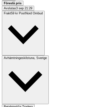
Föreslå pris
Avslutas
3 sep 21:29
Frakt
59 kr PostNord Ombud
Avhämtning
eskilstuna, Sverige
Betalning
Via Tradera