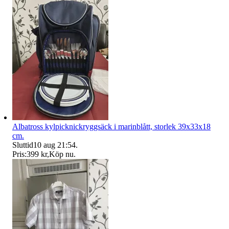
Albatross kylpicknickryggsäck i marinblått, storlek 39x33x18
cm.
Sluttid
10 aug 21:54
.
Pris:
399 kr
,
Köp nu
.