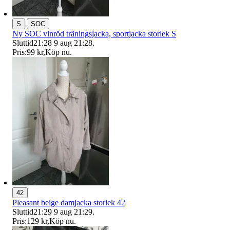
|
S
SOC
Ny SOC vinröd träningsjacka, sportjacka storlek S
Sluttid
21:28
9 aug 21:28
.
Pris:
99 kr
,
Köp nu
.
42
Pleasant beige damjacka storlek 42
Sluttid
21:29
9 aug 21:29
.
Pris:
129 kr
,
Köp nu
.