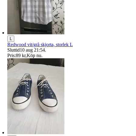
L
Redwood vit/grå skjorta, storlek L
Sluttid
10 aug 21:54
.
Pris:
89 kr
,
Köp nu
.