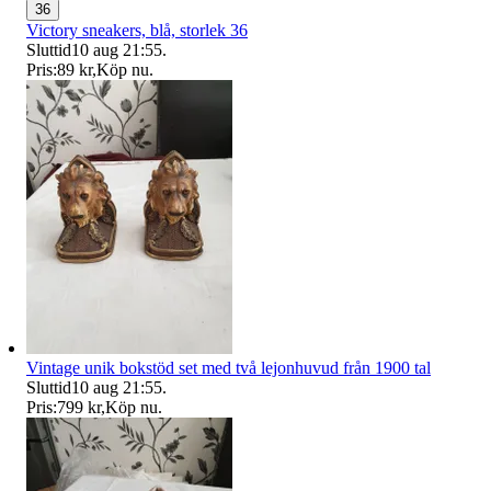
36
Victory sneakers, blå, storlek 36
Sluttid
10 aug 21:55
.
Pris:
89 kr
,
Köp nu
.
Vintage unik bokstöd set med två lejonhuvud från 1900 tal
Sluttid
10 aug 21:55
.
Pris:
799 kr
,
Köp nu
.