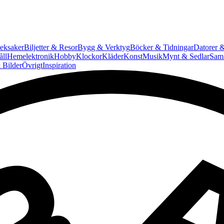
eksaker
Biljetter & Resor
Bygg & Verktyg
Böcker & Tidningar
Datorer &
ll
Hemelektronik
Hobby
Klockor
Kläder
Konst
Musik
Mynt & Sedlar
Saml
 Bilder
Övrigt
Inspiration