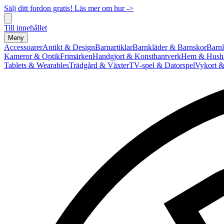
Sälj ditt fordon gratis! Läs mer om hur ->
Till innehållet
Meny
Accessoarer
Antikt & Design
Barnartiklar
Barnkläder & Barnskor
Barnl
Kameror & Optik
Frimärken
Handgjort & Konsthantverk
Hem & Hushå
Tablets & Wearables
Trädgård & Växter
TV-spel & Datorspel
Vykort &