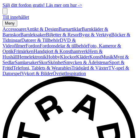
Sälj ditt fordon gratis! Läs mer om hur ->
Till innehållet
Meny
Accessoarer
Antikt & Design
Barnartiklar
Barnkläder &
Barnskor
Barnleksaker
Biljetter & Resor
Bygg & Verktyg
Böcker &
Tidningar
Datorer & Tillbehör
DVD &
Videofilmer
Fordon
Fordonsdelar & tillbehör
Foto, Kameror &
Optik
Frimärken
Handgjort & Konsthantverk
Hem &
Hushåll
Hemelektronik
Hobby
Klockor
Kläder
Konst
Musik
Mynt &
Sedlar
Samlarsaker
Skor
Skönhet
Smycken & Ädelstenar
Sport &
Fritid
Telefoni, Tablets & Wearables
Trädgård & Växter
TV-spel &
Datorspel
Vykort & Bilder
Övrigt
Inspiration