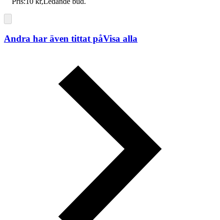
Pris:
10 kr
,
Ledande bud
.
Andra har även tittat på
Visa alla