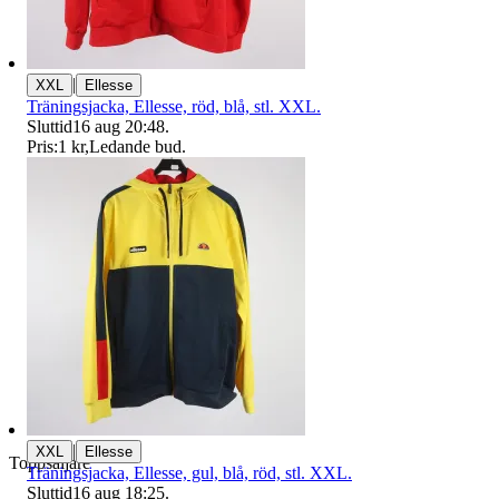
|
XXL
Ellesse
Träningsjacka, Ellesse, röd, blå, stl. XXL.
Sluttid
16 aug 20:48
.
Pris:
1 kr
,
Ledande bud
.
|
XXL
Ellesse
Toppsäljare
Träningsjacka, Ellesse, gul, blå, röd, stl. XXL.
Sluttid
16 aug 18:25
.