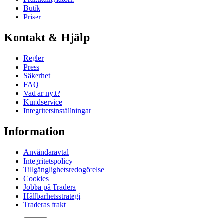
Butik
Priser
Kontakt & Hjälp
Regler
Press
Säkerhet
FAQ
Vad är nytt?
Kundservice
Integritetsinställningar
Information
Användaravtal
Integritetspolicy
Tillgänglighetsredogörelse
Cookies
Jobba på Tradera
Hållbarhetsstrategi
Traderas frakt