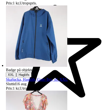
Pris:
1 kr
,
Utropspris
.
Badge på objektet:
Ny
|
XXL
Haglöfs
Skaljacka, Haglöfs, Gore-Tex, stl. XXL
Sluttid
16 aug 20:50
.
Pris:
1 kr
,
Utropspris
.