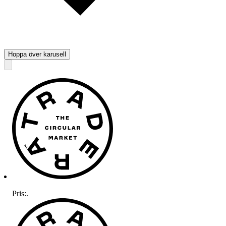
Hoppa över karusell
Pris:
.