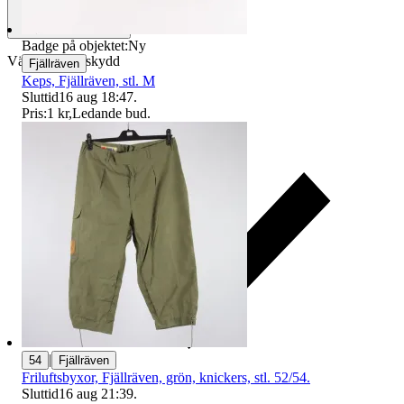
Badge på objektet:
Ny
Välj till köparskydd
Fjällräven
Keps, Fjällräven, stl. M
Sluttid
16 aug 18:47
.
Pris:
1 kr
,
Ledande bud
.
|
54
Fjällräven
Friluftsbyxor, Fjällräven, grön, knickers, stl. 52/54.
Sluttid
16 aug 21:39
.