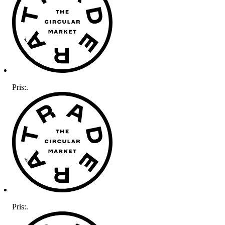
Pris:
.
Pris:
.