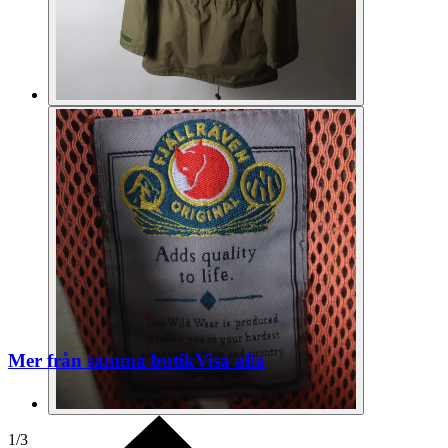
Mer från samma butik
Visa alla
1
/
3