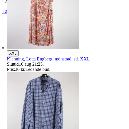
229 774 omdömen
Läs omdömen
Följ
XXL
Klänning, Lotta Engberg, mönstrad, stl. XXL
Sluttid
16 aug 21:25
.
Pris:
30 kr
,
Ledande bud
.