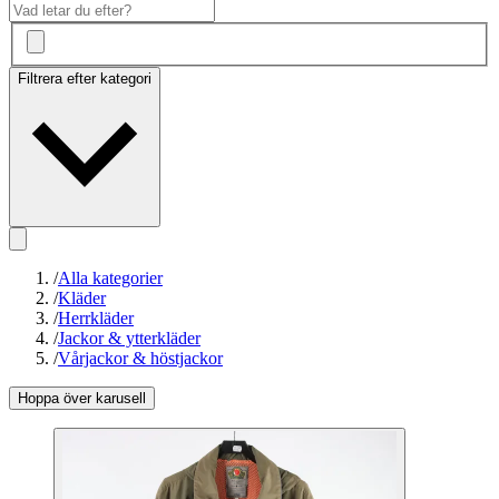
Filtrera efter kategori
/
Alla kategorier
/
Kläder
/
Herrkläder
/
Jackor & ytterkläder
/
Vårjackor & höstjackor
Hoppa över karusell