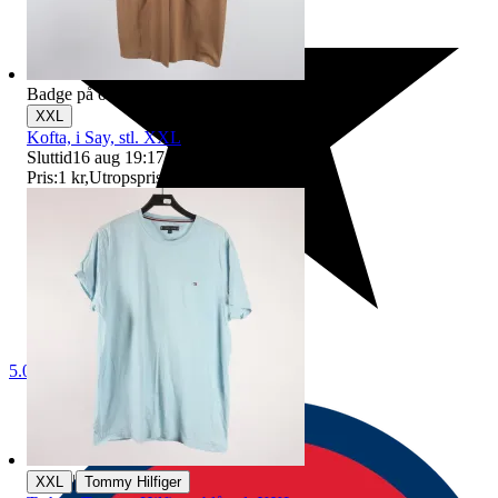
Badge på objektet:
Ny
XXL
Kofta, i Say, stl. XXL
Sluttid
16 aug 19:17
.
Pris:
1 kr
,
Utropspris
.
5.0
|
XXL
Tommy Hilfiger