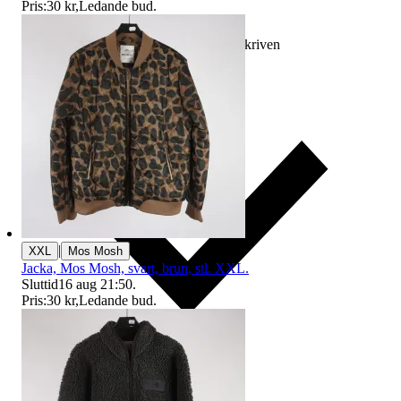
Pris:
30 kr
,
Ledande bud
.
Ersättning om varan inte är som beskriven
|
XXL
Mos Mosh
Jacka, Mos Mosh, svart, brun, stl. XXL.
Sluttid
16 aug 21:50
.
Pris:
30 kr
,
Ledande bud
.