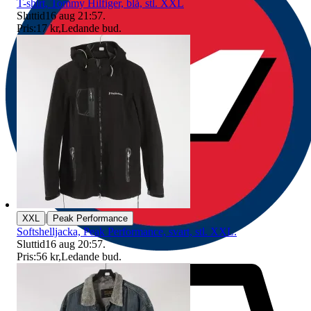
T-shirt, Tommy Hilfiger, blå, stl. XXL
Sluttid
16 aug 21:57
.
Pris:
17 kr
,
Ledande bud
.
|
XXL
Peak Performance
Softshelljacka, Peak Performance, svart, stl. XXL.
Sluttid
16 aug 20:57
.
Pris:
56 kr
,
Ledande bud
.