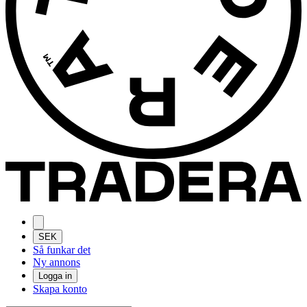
SEK
Så funkar det
Ny annons
Logga in
Skapa konto