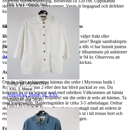
Svårtydd storleksmärkning. Bröstvidd ca 120 cm. Uppskattad
Pris:
1 kr
,
Ledande bud
.
storlek XXL. Slitage förekommer. Varan är begagnad och defekter
kan förekomma.
Så här går det till när du handlar hos oss
Objektnr
731 763 197
Du betalar din order direkt på Tradera och väljer frakt eller
Visningar
628
avhämtning. Vill du att vi samfraktar fler varor? Begär samfraktspris
Publicerad
15 maj 20:10
på din Traderasida och vänta med att betala tills vi har hunnit justera
fraktpriset. Vi samfraktar upp till fyra varor tillsammans på auktioner
Anmäl
Sälj liknande
som avslutas samma dag. Samfraktspriset är 94 kr. Observera att
varor märkta endast avhämtning inte kan skickas.
Avhämtning
Om du väljer avhämtning hämtas din order i Myrornas butik i
Badge på objektet:
Ny
Ropsten, Kolargatan 2 efter den har blivit packad av oss. Du
|
XXL
Masai
kommer att få ett separat mail med rubriken Välkommen att hämta
Jeansjacka, Masai, stl. XXL
din order på Myrorna i Ropsten! när din order är redo att hämtas. Ta
Sluttid
16 aug 20:41
.
med legitimation. Hanteringstiden är cirka 3-5 arbetsdagar. Ordrar
Pris:
1 kr
,
Utropspris
.
ska hämtas senast 7 dagar efter att man mottagit mail att ordern är
redo för avhämtning. Ordrar som ej hämtas ut i tid rensas bort och
en avgift på 84 kr dras av från återbetalningen.
Frakt