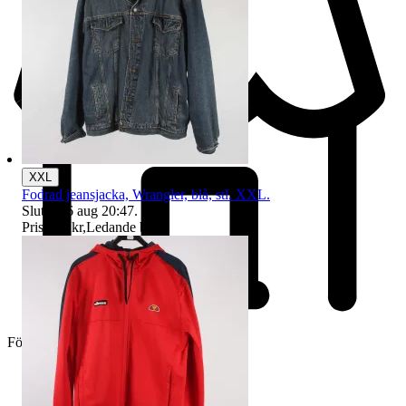
XXL
Fodrad jeansjacka, Wrangler, blå, stl. XXL.
Sluttid
16 aug 20:47
.
Pris:
115 kr
,
Ledande bud
.
Företag