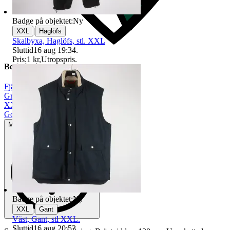
Badge på objektet:
Ny
|
XXL
Haglöfs
Skalbyxa, Haglöfs, stl. XXL
Sluttid
16 aug 19:34
.
Pris:
1 kr
,
Utropspris
.
Beskrivning
Fjällräven
|
Grön
|
XXL
|
Gott använt skick
Mindre tecken på användning
Badge på objektet:
Ny
|
XXL
Gant
Väst, Gant, stl XXL.
Sluttid
16 aug 20:53
.