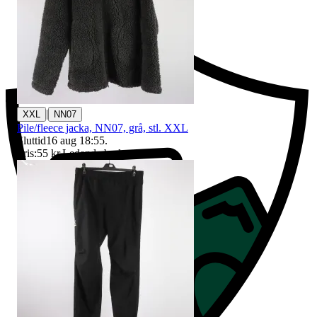
Ersättning om du inte får din vara
|
XXL
NN07
Pile/fleece jacka, NN07, grå, stl. XXL
Sluttid
16 aug 18:55
.
Pris:
55 kr
,
Ledande bud
.