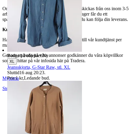
Om du har valt frakt kommer din vara att skickas från oss inom 3-5
arbetsdagar. När din vara har lämnat vårt lager får du ett
spårningsnummer av DSV inom kort där du kan följa din leverans.
Kundservice
Har du frågor eller funderingar hör av dig till vår kundtjänst per
mail:
webbshop@myrorna.se
.
Genom att buda på våra annonser godkänner du våra köpvillkor
Badge på objektet:
Ny
som du hittar på vår infosida här på Tradera.
XL
Jeansskjorta, G-Star Raw, stl. XL
Sluttid
16 aug 20:23
.
Pris:
1 kr
,
Ledande bud
.
Myrorna
Stockholm
,
Sverige