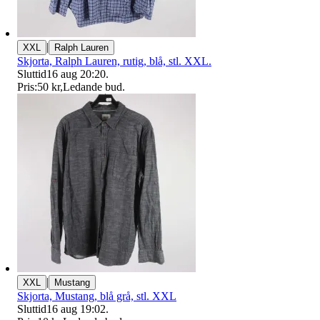
|
XXL
Ralph Lauren
Skjorta, Ralph Lauren, rutig, blå, stl. XXL.
Sluttid
16 aug 20:20
.
Pris:
50 kr
,
Ledande bud
.
|
XXL
Mustang
Skjorta, Mustang, blå grå, stl. XXL
Sluttid
16 aug 19:02
.