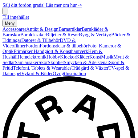
Sälj ditt fordon gratis! Läs mer om hur ->
Till innehållet
Meny
Accessoarer
Antikt & Design
Barnartiklar
Barnkläder &
Barnskor
Barnleksaker
Biljetter & Resor
Bygg & Verktyg
Böcker &
Tidningar
Datorer & Tillbehör
DVD &
Videofilmer
Fordon
Fordonsdelar & tillbehör
Foto, Kameror &
Optik
Frimärken
Handgjort & Konsthantverk
Hem &
Hushåll
Hemelektronik
Hobby
Klockor
Kläder
Konst
Musik
Mynt &
Sedlar
Samlarsaker
Skor
Skönhet
Smycken & Ädelstenar
Sport &
Fritid
Telefoni, Tablets & Wearables
Trädgård & Växter
TV-spel &
Datorspel
Vykort & Bilder
Övrigt
Inspiration