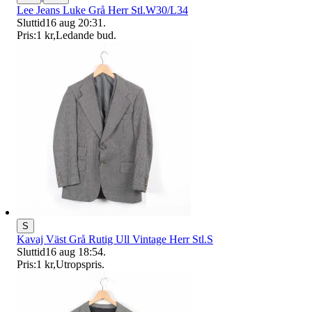
Lee Jeans Luke Grå Herr Stl.W30/L34
Sluttid
16 aug 20:31
.
Pris:
1 kr
,
Ledande bud
.
S
Kavaj Väst Grå Rutig Ull Vintage Herr Stl.S
Sluttid
16 aug 18:54
.
Pris:
1 kr
,
Utropspris
.