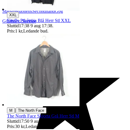
StadsmissionensSecondhandGbg
XXL
Firefly Pikétröja Blå Herr Stl XXL
Göteborg
,
Sverige
Sluttid
17:38
9 aug 17:38
.
Pris:
1 kr
,
Ledande bud
.
|
M
The North Face
The North Face Skjorta Grå Herr Stl M
Sluttid
17:50
9 aug 17:50
.
Pris:
30 kr
,
Ledande bud
.