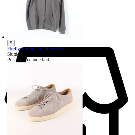
S
Firefly Hoodie Grå Herr Stl S
Sluttid
17:36
9 aug 17:36
.
Pris:
1 kr
,
Ledande bud
.