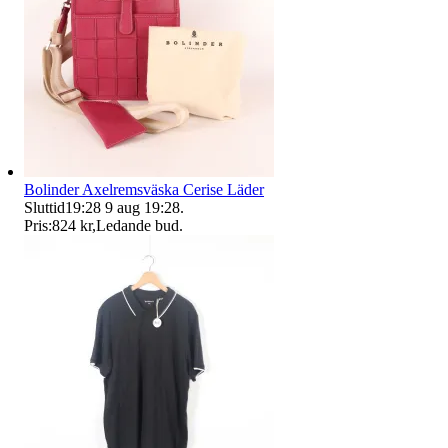
Bolinder Axelremsväska Cerise Läder
Sluttid
19:28
9 aug 19:28
.
Pris:
824 kr
,
Ledande bud
.