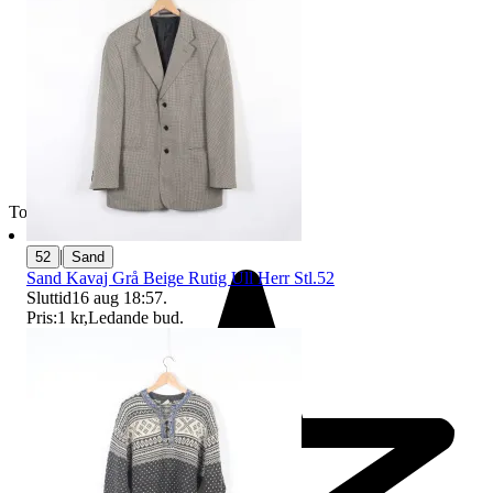
Toppsäljare
|
52
Sand
Sand Kavaj Grå Beige Rutig Ull Herr Stl.52
Sluttid
16 aug 18:57
.
Pris:
1 kr
,
Ledande bud
.