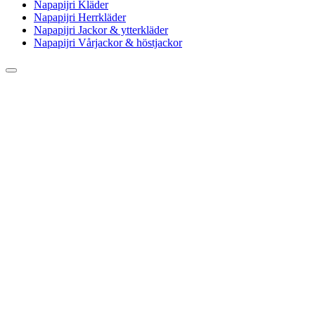
Napapijri Kläder
Napapijri Herrkläder
Napapijri Jackor & ytterkläder
Napapijri Vårjackor & höstjackor