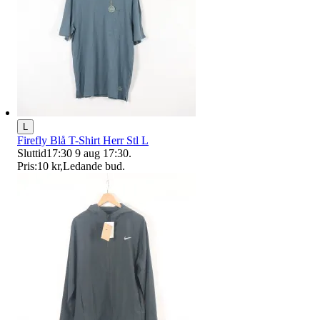
L
Firefly Blå T-Shirt Herr Stl L
Sluttid
17:30
9 aug 17:30
.
Pris:
10 kr
,
Ledande bud
.