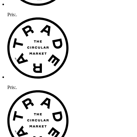
Pris:
.
Pris:
.