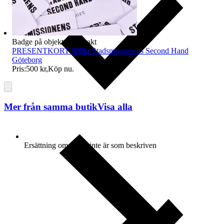
Badge på objektet:
Fri frakt
PRESENTKORT 500kr Stadsmissionens Second Hand
Göteborg
Pris:
500 kr
,
Köp nu
.
Mer från samma butik
Visa alla
Ersättning om varan inte är som beskriven