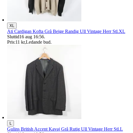
XL
Ati Cardigan Kofta Grå Beige Randig Ull Vintage Herr Stl.XL
Sluttid
16 aug 16:56
.
Pris:
11 kr
,
Ledande bud
.
L
Gulins British Accent Kavaj Grå Rutig Ull Vintage Herr Stl.L