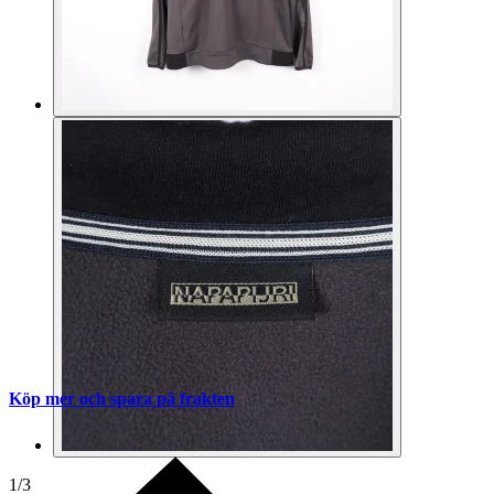
Köp mer och spara på frakten
1
/
3