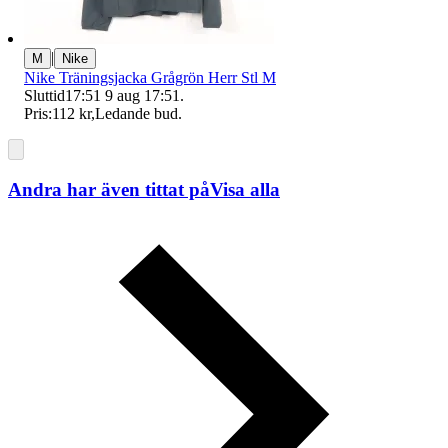
|
M
Nike
Nike Träningsjacka Grågrön Herr Stl M
Sluttid
17:51
9 aug 17:51
.
Pris:
112 kr
,
Ledande bud
.
Andra har även tittat på
Visa alla