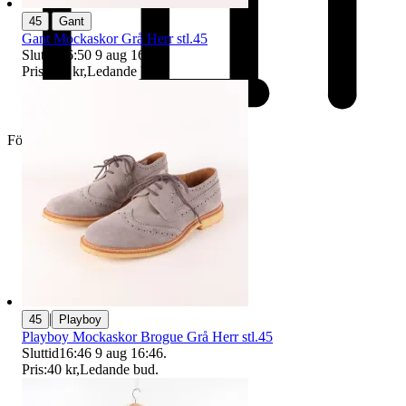
|
45
Gant
Gant Mockaskor Grå Herr stl.45
Sluttid
16:50
9 aug 16:50
.
Pris:
560 kr
,
Ledande bud
.
Företag
|
45
Playboy
Playboy Mockaskor Brogue Grå Herr stl.45
Sluttid
16:46
9 aug 16:46
.
Pris:
40 kr
,
Ledande bud
.