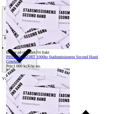
Frakt
59 kr DSV
Betalning
Via Tradera
Badge på objektet:
Fri frakt
PRESENTKORT 1000kr Stadsmissionens Second Hand
Göteborg
Pris:
1 000 kr
,
Köp nu
.
Välj till köparskydd