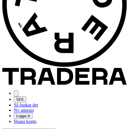
SEK
Så funkar det
Ny annons
Logga in
Skapa konto