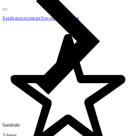
StadsmissionensSecondhandGbg
Samfrakt
3 dagar