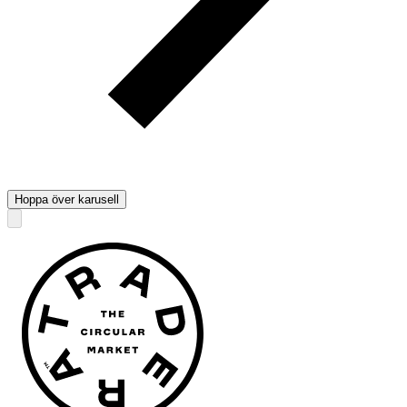
Hoppa över karusell