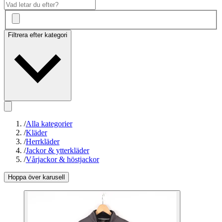
Filtrera efter kategori
/
Alla kategorier
/
Kläder
/
Herrkläder
/
Jackor & ytterkläder
/
Vårjackor & höstjackor
Hoppa över karusell