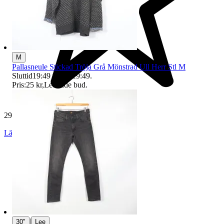
M
Pallasneule Stickad Tröja Grå Mönstrad Ull Herr Stl M
Sluttid
19:49
9 aug 19:49
.
Pris:
25 kr
,
Ledande bud
.
29 177 omdömen
Läs omdömen
Följ
|
30"
Lee