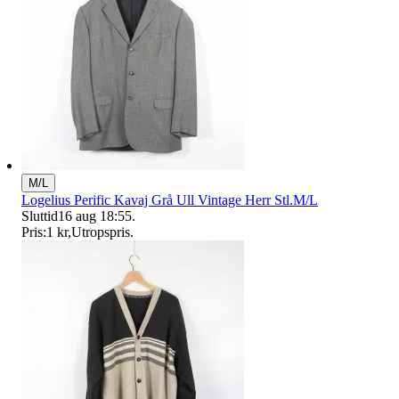
M/L
Logelius Perific Kavaj Grå Ull Vintage Herr Stl.M/L
Sluttid
16 aug 18:55
.
Pris:
1 kr
,
Utropspris
.