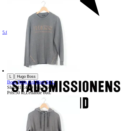
5.0
|
L
Hugo Boss
Boss Tröja Grå Herr Stl L
Sluttid
17:47
9 aug 17:47
.
Pris:
50 kr
,
Ledande bud
.