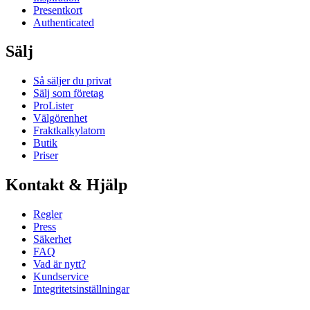
Presentkort
Authenticated
Sälj
Så säljer du privat
Sälj som företag
ProLister
Välgörenhet
Fraktkalkylatorn
Butik
Priser
Kontakt & Hjälp
Regler
Press
Säkerhet
FAQ
Vad är nytt?
Kundservice
Integritetsinställningar