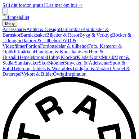
Sälj ditt fordon gratis! Läs mer om hur ->
Till innehållet
Meny
Accessoarer
Antikt & Design
Barnartiklar
Barnkläder &
Barnskor
Barnleksaker
Biljetter & Resor
Bygg & Verktyg
Böcker &
Tidningar
Datorer & Tillbehör
DVD &
Videofilmer
Fordon
Fordonsdelar & tillbehör
Foto, Kameror &
Optik
Frimärken
Handgjort & Konsthantverk
Hem &
Hushåll
Hemelektronik
Hobby
Klockor
Kläder
Konst
Musik
Mynt &
Sedlar
Samlarsaker
Skor
Skönhet
Smycken & Ädelstenar
Sport &
Fritid
Telefoni, Tablets & Wearables
Trädgård & Växter
TV-spel &
Datorspel
Vykort & Bilder
Övrigt
Inspiration