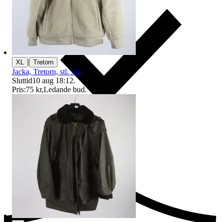
|
XL
Tretorn
Jacka, Tretorn, stl. XL
Sluttid
10 aug 18:12
.
Pris:
75 kr
,
Ledande bud
.
Ersättning om du inte får din vara