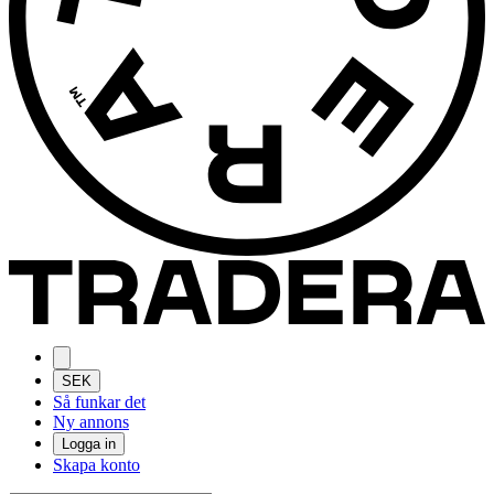
SEK
Så funkar det
Ny annons
Logga in
Skapa konto