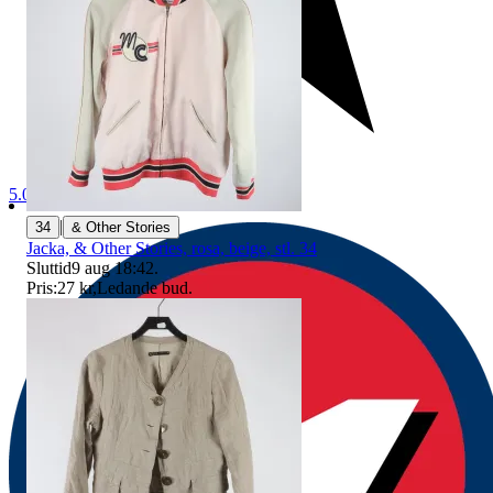
5.0
|
34
& Other Stories
Jacka, & Other Stories, rosa, beige, stl. 34
Sluttid
9 aug 18:42
.
Pris:
27 kr
,
Ledande bud
.