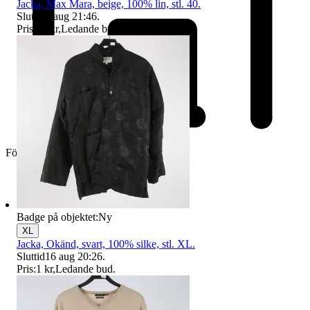
Jacka, Max Mara, beige, 100% lin, stl. 40.
Sluttid
9 aug 21:46
.
Pris:
71 kr
,
Ledande bud
.
Företag
Badge på objektet:
Ny
XL
Jacka, Okänd, svart, 100% silke, stl. XL.
Sluttid
16 aug 20:26
.
Pris:
1 kr
,
Ledande bud
.