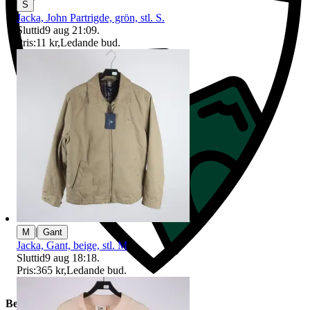
S
Jacka, John Partrigde, grön, stl. S.
Sluttid
9 aug 21:09
.
Pris:
11 kr
,
Ledande bud
.
|
M
Gant
Jacka, Gant, beige, stl. M
Sluttid
9 aug 18:18
.
Pris:
365 kr
,
Ledande bud
.
Beskrivning