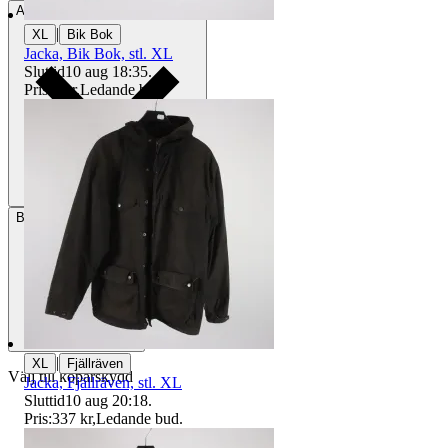
Avhämtning
Stockholm, Sverige
|
XL
Bik Bok
Jacka, Bik Bok, stl. XL
Sluttid
10 aug 18:35
.
Pris:
1 kr
,
Ledande bud
.
Betalning
Via Tradera
|
XL
Fjällräven
Välj till köparskydd
Jacka, Fjällräven, stl. XL
Sluttid
10 aug 20:18
.
Pris:
337 kr
,
Ledande bud
.