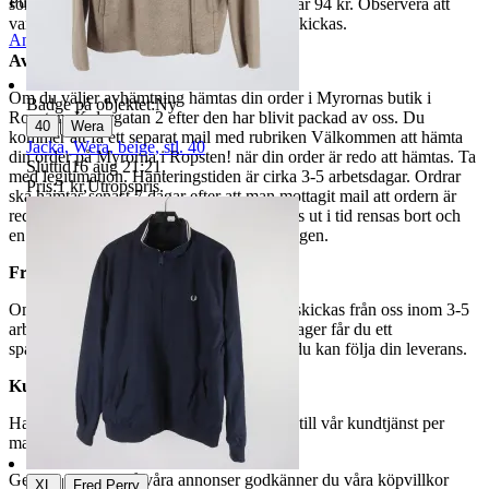
Publicerad
29 maj 18:29
som avslutas samma dag. Samfraktspriset är 94 kr. Observera att
varor märkta endast avhämtning inte kan skickas.
Anmäl
Sälj liknande
Avhämtning
Om du väljer avhämtning hämtas din order i Myrornas butik i
Badge på objektet:
Ny
Ropsten, Kolargatan 2 efter den har blivit packad av oss. Du
|
40
Wera
kommer att få ett separat mail med rubriken Välkommen att hämta
Jacka, Wera, beige, stl. 40
din order på Myrorna i Ropsten! när din order är redo att hämtas. Ta
Sluttid
16 aug 21:21
.
med legitimation. Hanteringstiden är cirka 3-5 arbetsdagar. Ordrar
Pris:
1 kr
,
Utropspris
.
ska hämtas senast 7 dagar efter att man mottagit mail att ordern är
redo för avhämtning. Ordrar som ej hämtas ut i tid rensas bort och
en avgift på 84 kr dras av från återbetalningen.
Frakt
Om du har valt frakt kommer din vara att skickas från oss inom 3-5
arbetsdagar. När din vara har lämnat vårt lager får du ett
spårningsnummer av DSV inom kort där du kan följa din leverans.
Kundservice
Har du frågor eller funderingar hör av dig till vår kundtjänst per
mail:
webbshop@myrorna.se
.
Genom att buda på våra annonser godkänner du våra köpvillkor
|
XL
Fred Perry