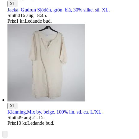
XL
Jacka, Gudrun Sjödén, grön, blå, 30% silke, stl. XL.
Sluttid
16 aug 18:45
.
Pris:
1 kr
,
Ledande bud
.
XL
Klänning,Mix by, beige, 100% lin, stl. ca. L/XL.
Sluttid
9 aug 21:15
.
Pris:
10 kr
,
Ledande bud
.