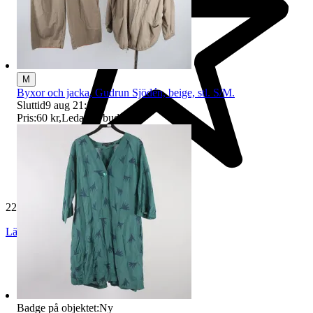
M
Byxor och jacka, Gudrun Sjödén, beige, stl. S/M.
Sluttid
9 aug 21:10
.
Pris:
60 kr
,
Ledande bud
.
229 554 omdömen
Läs omdömen
Följ
Badge på objektet:
Ny