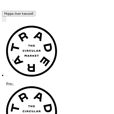
Hoppa över karusell
Pris:
.