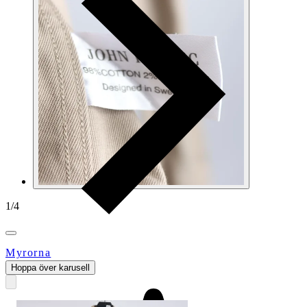
1
/
4
Myrorna
Hoppa över karusell