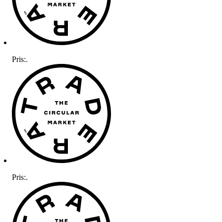
Pris:
.
Pris:
.