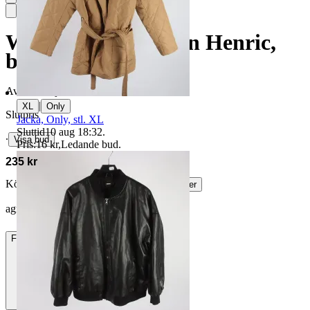
Worker jacket, John Henric,
beige, stl. XL
Avslutad
7 jun 18:29
|
XL
Only
Slutpris
Jacka, Only, stl. XL
Sluttid
10 aug 18:32
.
∙
Visa bud
Pris:
16 kr
,
Ledande bud
.
235 kr
Köparskydd är valfritt hos företag.
Läs mer
agnnor vann auktionen
Frakt
84 kr DSV