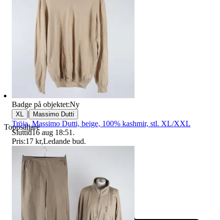
Badge på objektet:
Ny
|
XL
Massimo Dutti
Tröja, Massimo Dutti, beige, 100% kashmir, stl. XL/XXL
Toppsäljare
Sluttid
16 aug 18:51
.
Pris:
17 kr
,
Ledande bud
.