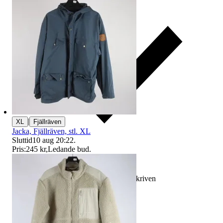
|
XL
Fjällräven
Jacka, Fjällräven, stl. XL
Sluttid
10 aug 20:22
.
Pris:
245 kr
,
Ledande bud
.
Ersättning om varan inte är som beskriven