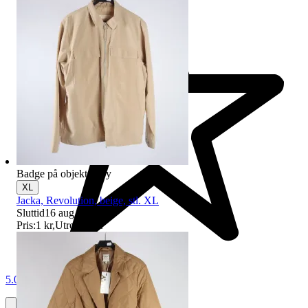
Badge på objektet:
Ny
XL
Jacka, Revolution, beige, stl. XL
Sluttid
16 aug 18:50
.
Pris:
1 kr
,
Utropspris
.
5.0