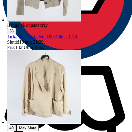
Badge på objektet:
Ny
38
Jacka, K.U.S, beige, 100% lin, stl. 38.
Sluttid
16 aug 21:39
.
Pris:
1 kr
,
Utropspris
.
|
40
Max Mara