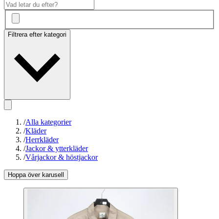
Filtrera efter kategori
/
Alla kategorier
/
Kläder
/
Herrkläder
/
Jackor & ytterkläder
/
Vårjackor & höstjackor
Hoppa över karusell