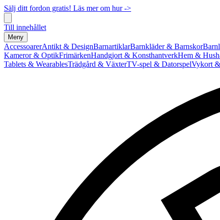
Sälj ditt fordon gratis! Läs mer om hur ->
Till innehållet
Meny
Accessoarer
Antikt & Design
Barnartiklar
Barnkläder & Barnskor
Barnl
Kameror & Optik
Frimärken
Handgjort & Konsthantverk
Hem & Hushå
Tablets & Wearables
Trädgård & Växter
TV-spel & Datorspel
Vykort &