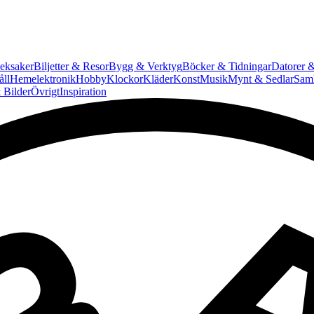
eksaker
Biljetter & Resor
Bygg & Verktyg
Böcker & Tidningar
Datorer &
ll
Hemelektronik
Hobby
Klockor
Kläder
Konst
Musik
Mynt & Sedlar
Saml
 Bilder
Övrigt
Inspiration