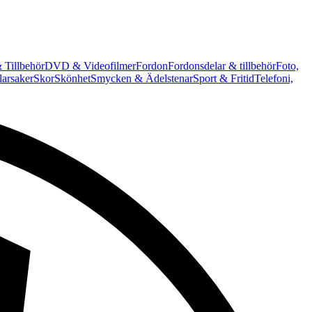
 Tillbehör
DVD & Videofilmer
Fordon
Fordonsdelar & tillbehör
Foto,
arsaker
Skor
Skönhet
Smycken & Ädelstenar
Sport & Fritid
Telefoni,