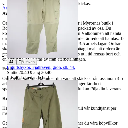
varor märkta endast avhämtning inte kan skickas.
Anmäl
Sälj liknande
Avhämtning
Om du väljer avhämtning hämtas din order i Myrornas butik i
Ropsten, Kolargatan 2 efter den har blivit packad av oss. Du
kommer att få ett separat mail med rubriken Välkommen att hämta
din order på Myrorna i Ropsten! när din order är redo att hämtas. Ta
med legitimation. Hanteringstiden är cirka 3-5 arbetsdagar. Ordrar
ska hämtas senast 7 dagar efter att man mottagit mail att ordern är
redo för avhämtning. Ordrar som ej hämtas ut i tid rensas bort och
en avgift på 84 kr dras av från återbetalningen.
|
44
Fjällräven
Friluftsbyxor, Fjällräven, grön, stl. 44.
Frakt
Sluttid
20:40
9 aug 20:40
.
Pris:
40 kr
,
Ledande bud
.
Om du har valt frakt kommer din vara att skickas från oss inom 3-5
arbetsdagar. När din vara har lämnat vårt lager får du ett
spårningsnummer av DSV inom kort där du kan följa din leverans.
Kundservice
Har du frågor eller funderingar hör av dig till vår kundtjänst per
mail:
webbshop@myrorna.se
.
Genom att buda på våra annonser godkänner du våra köpvillkor