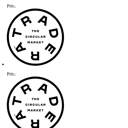
Pris:
.
Pris:
.