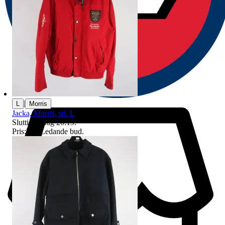
|
L
Morris
Jacka, Morris, stl. L
Sluttid
10 aug 20:19
.
Pris:
7 kr
,
Ledande bud
.