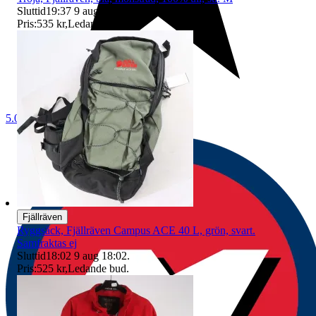
Sluttid
19:37
9 aug 19:37
.
Pris:
535 kr
,
Ledande bud
.
5.0
Fjällräven
Ryggsäck, Fjällräven Campus ACE 40 L, grön, svart.
Samfraktas ej
Sluttid
18:02
9 aug 18:02
.
Pris:
525 kr
,
Ledande bud
.