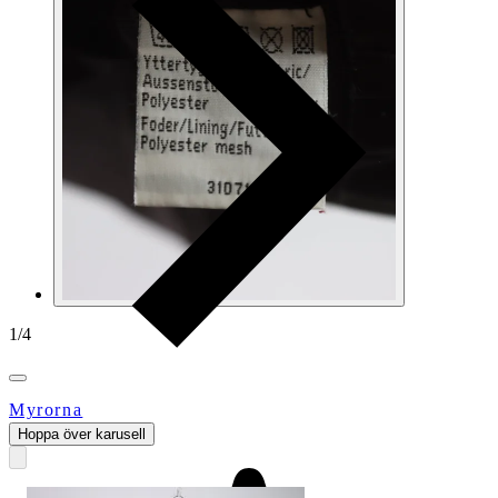
1
/
4
Myrorna
Hoppa över karusell