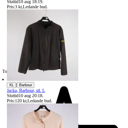
Sluttid
10 aug 18:19
.
Pris:
3 kr
,
Ledande bud
.
Toppsäljare
|
XL
Barbour
Jacka, Barbour, stl. L
Sluttid
10 aug 20:18
.
Pris:
120 kr
,
Ledande bud
.