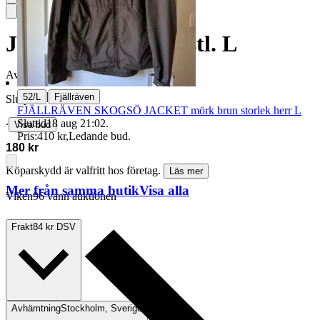
Jacka, Fjällräven, stl. L
Avslutad
14 jun 20:59
|
52/L
Fjällräven
Slutpris
FJÄLLRÄVEN SKOGSÖ JACKET mörk brun storlek herr L
Sluttid
18 aug 21:02
.
∙
Visa bud
Pris:
410 kr
,
Ledande bud
.
180 kr
Köparskydd är valfritt hos företag.
Läs mer
Mer från samma butik
Visa alla
Viken96 vann auktionen
Frakt
84 kr DSV
Avhämtning
Stockholm, Sverige