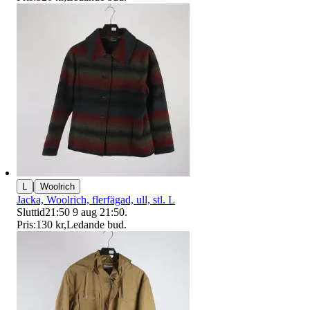
|
L
Woolrich
Jacka, Woolrich, flerfägad, ull, stl. L
Sluttid
21:50
9 aug 21:50
.
Pris:
130 kr
,
Ledande bud
.