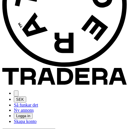
SEK
Så funkar det
Ny annons
Logga in
Skapa konto