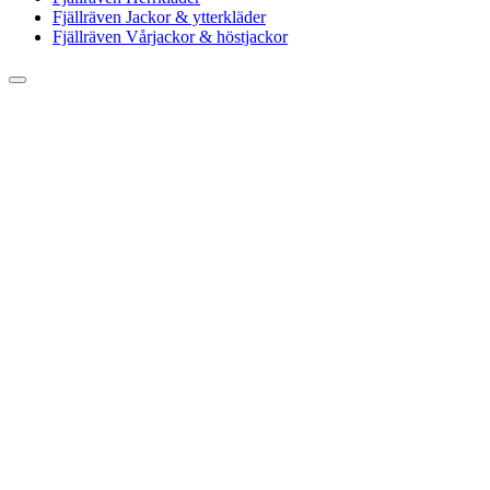
Fjällräven Jackor & ytterkläder
Fjällräven Vårjackor & höstjackor