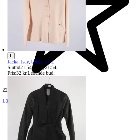
L
Jacka, Isay, beige, stl. L.
Sluttid
21:54
9 aug 21:54
.
Pris:
32 kr
,
Ledande bud
.
229 627 omdömen
Läs omdömen
Följ