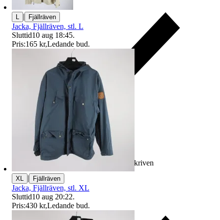
|
L
Fjällräven
Jacka, Fjällräven, stl. L
Sluttid
10 aug 18:45
.
Pris:
165 kr
,
Ledande bud
.
Ersättning om varan inte är som beskriven
|
XL
Fjällräven
Jacka, Fjällräven, stl. XL
Sluttid
10 aug 20:22
.
Pris:
430 kr
,
Ledande bud
.