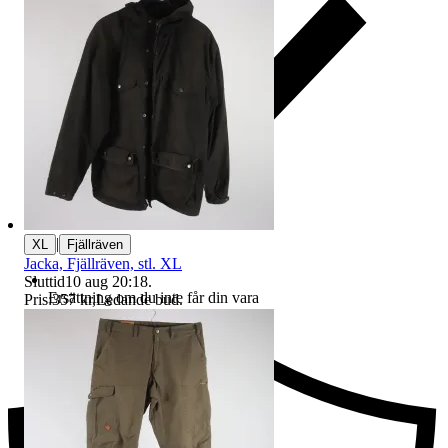
|
XL
Fjällräven
Jacka, Fjällräven, stl. XL
Sluttid
10 aug 20:18
.
Ersättning om du inte får din vara
Pris:
357 kr
,
Ledande bud
.