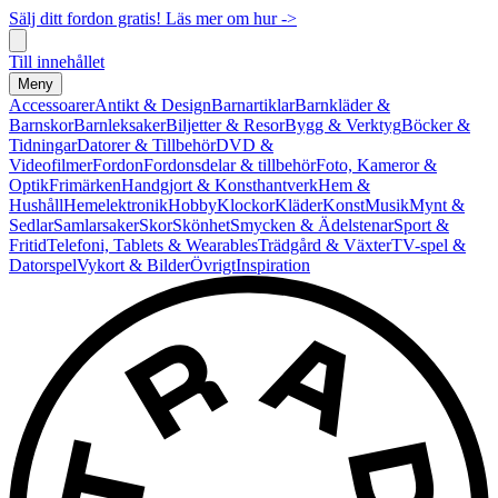
Sälj ditt fordon gratis! Läs mer om hur ->
Till innehållet
Meny
Accessoarer
Antikt & Design
Barnartiklar
Barnkläder &
Barnskor
Barnleksaker
Biljetter & Resor
Bygg & Verktyg
Böcker &
Tidningar
Datorer & Tillbehör
DVD &
Videofilmer
Fordon
Fordonsdelar & tillbehör
Foto, Kameror &
Optik
Frimärken
Handgjort & Konsthantverk
Hem &
Hushåll
Hemelektronik
Hobby
Klockor
Kläder
Konst
Musik
Mynt &
Sedlar
Samlarsaker
Skor
Skönhet
Smycken & Ädelstenar
Sport &
Fritid
Telefoni, Tablets & Wearables
Trädgård & Växter
TV-spel &
Datorspel
Vykort & Bilder
Övrigt
Inspiration