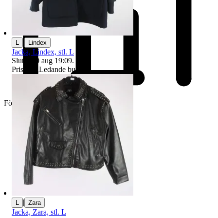
|
L
Lindex
Jacka, Lindex, stl. L
Sluttid
10 aug 19:09
.
Pris:
3 kr
,
Ledande bud
.
Företag
|
L
Zara
Jacka, Zara, stl. L