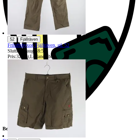
|
52
Fjällräven
Friluftsbyxor, Fjällräven, stl. 52
Sluttid
10 aug 18:57
.
Pris:
320 kr
,
Ledande bud
.
Beskrivning