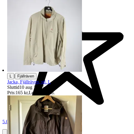
|
L
Fjällräven
Jacka, Fjällräven, stl. L
Sluttid
10 aug 18:45
.
Pris:
165 kr
,
Ledande bud
.
5.0