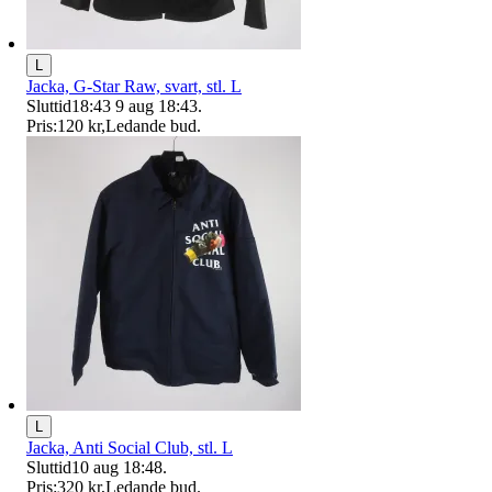
L
Jacka, G-Star Raw, svart, stl. L
Sluttid
18:43
9 aug 18:43
.
Pris:
120 kr
,
Ledande bud
.
L
Jacka, Anti Social Club, stl. L
Sluttid
10 aug 18:48
.
Pris:
320 kr
,
Ledande bud
.