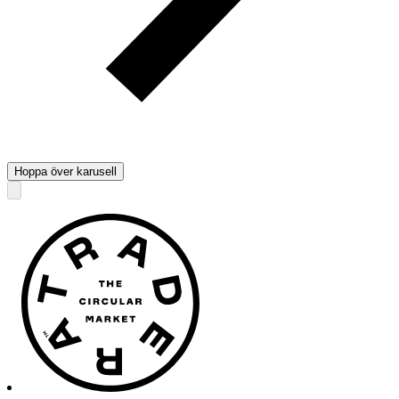
Hoppa över karusell