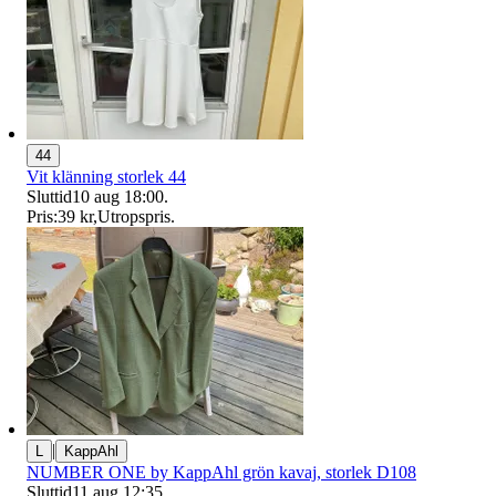
44
Vit klänning storlek 44
Sluttid
10 aug 18:00
.
Pris:
39 kr
,
Utropspris
.
|
L
KappAhl
NUMBER ONE by KappAhl grön kavaj, storlek D108
Sluttid
11 aug 12:35
.