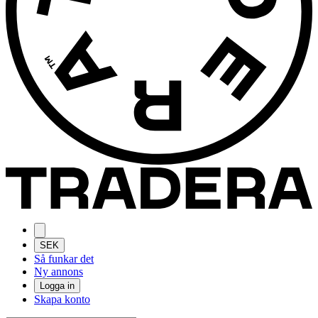
SEK
Så funkar det
Ny annons
Logga in
Skapa konto