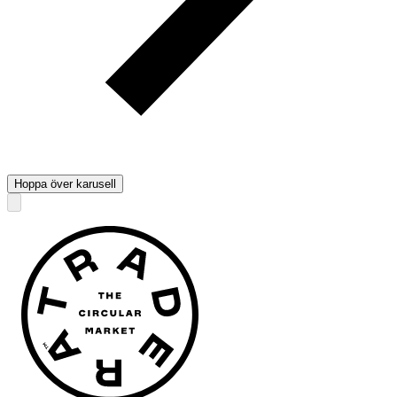
Hoppa över karusell