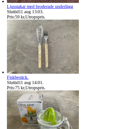
Ljusstakar med broderade underlägg
Sluttid
11 aug 13:03
.
Pris:
59 kr
,
Utropspris
.
Fiskbestick.
Sluttid
11 aug 14:01
.
Pris:
75 kr
,
Utropspris
.