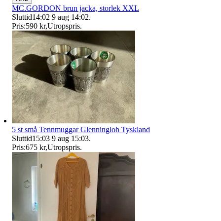
MC.GORDON brun jacka, storlek XXL
Sluttid
14:02
9 aug 14:02
.
Pris:
590 kr
,
Utropspris
.
5 st små Tennmuggar Glenningloh Tyskland
Sluttid
15:03
9 aug 15:03
.
Pris:
675 kr
,
Utropspris
.