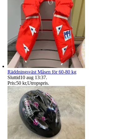
Räddningsväst Måsen för 60-80 kg
Sluttid
10 aug 13:37
.
Pris:
50 kr
,
Utropspris
.