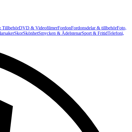
 Tillbehör
DVD & Videofilmer
Fordon
Fordonsdelar & tillbehör
Foto,
arsaker
Skor
Skönhet
Smycken & Ädelstenar
Sport & Fritid
Telefoni,