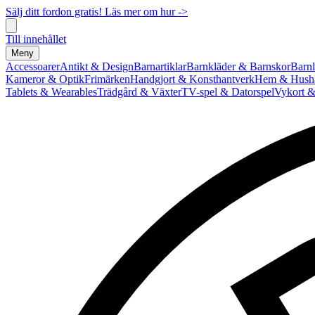
Sälj ditt fordon gratis! Läs mer om hur ->
Till innehållet
Meny
Accessoarer
Antikt & Design
Barnartiklar
Barnkläder & Barnskor
Barnl
Kameror & Optik
Frimärken
Handgjort & Konsthantverk
Hem & Hushå
Tablets & Wearables
Trädgård & Växter
TV-spel & Datorspel
Vykort &