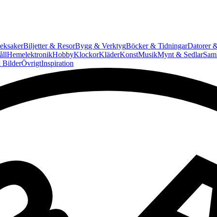
eksaker
Biljetter & Resor
Bygg & Verktyg
Böcker & Tidningar
Datorer &
ll
Hemelektronik
Hobby
Klockor
Kläder
Konst
Musik
Mynt & Sedlar
Saml
 Bilder
Övrigt
Inspiration