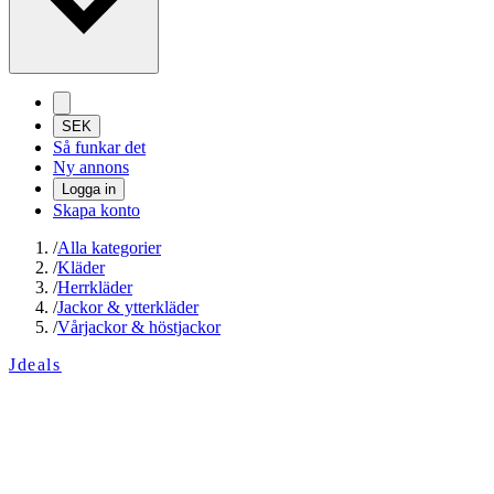
SEK
Så funkar det
Ny annons
Logga in
Skapa konto
/
Alla kategorier
/
Kläder
/
Herrkläder
/
Jackor & ytterkläder
/
Vårjackor & höstjackor
Jdeals