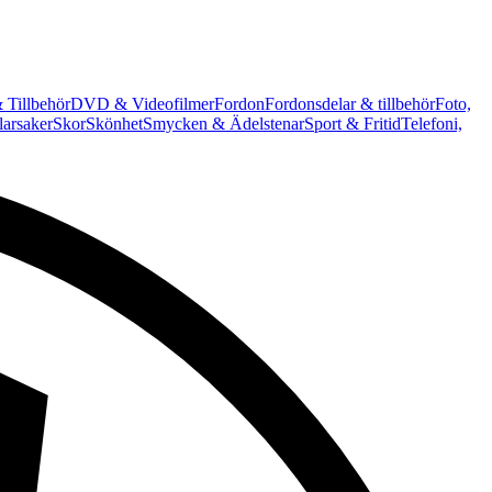
 Tillbehör
DVD & Videofilmer
Fordon
Fordonsdelar & tillbehör
Foto,
arsaker
Skor
Skönhet
Smycken & Ädelstenar
Sport & Fritid
Telefoni,