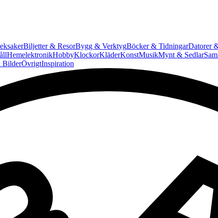
eksaker
Biljetter & Resor
Bygg & Verktyg
Böcker & Tidningar
Datorer &
ll
Hemelektronik
Hobby
Klockor
Kläder
Konst
Musik
Mynt & Sedlar
Saml
 Bilder
Övrigt
Inspiration