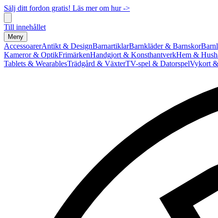
Sälj ditt fordon gratis! Läs mer om hur ->
Till innehållet
Meny
Accessoarer
Antikt & Design
Barnartiklar
Barnkläder & Barnskor
Barnl
Kameror & Optik
Frimärken
Handgjort & Konsthantverk
Hem & Hushå
Tablets & Wearables
Trädgård & Växter
TV-spel & Datorspel
Vykort &