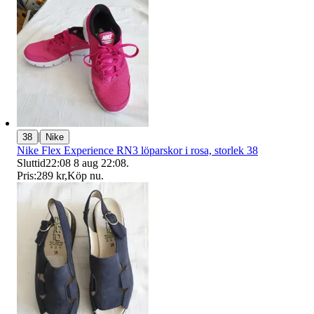
|
38
Nike
Nike Flex Experience RN3 löparskor i rosa, storlek 38
Sluttid
22:08
8 aug 22:08
.
Pris:
289 kr
,
Köp nu
.