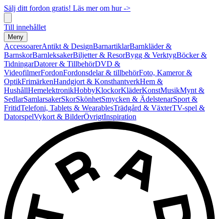
Sälj ditt fordon gratis! Läs mer om hur ->
Till innehållet
Meny
Accessoarer
Antikt & Design
Barnartiklar
Barnkläder &
Barnskor
Barnleksaker
Biljetter & Resor
Bygg & Verktyg
Böcker &
Tidningar
Datorer & Tillbehör
DVD &
Videofilmer
Fordon
Fordonsdelar & tillbehör
Foto, Kameror &
Optik
Frimärken
Handgjort & Konsthantverk
Hem &
Hushåll
Hemelektronik
Hobby
Klockor
Kläder
Konst
Musik
Mynt &
Sedlar
Samlarsaker
Skor
Skönhet
Smycken & Ädelstenar
Sport &
Fritid
Telefoni, Tablets & Wearables
Trädgård & Växter
TV-spel &
Datorspel
Vykort & Bilder
Övrigt
Inspiration