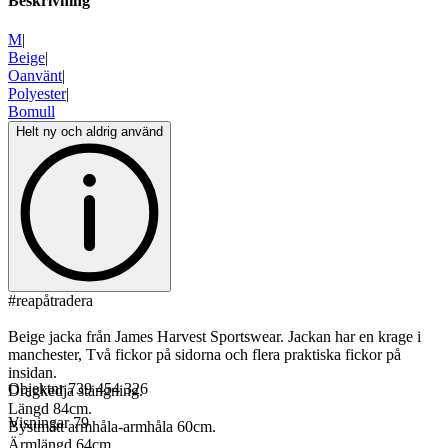
Beskrivning
M
|
Beige
|
Oanvänt
|
Polyester
|
Bomull
Helt ny och aldrig använd
#reapåtradera
Beige jacka från James Harvest Sportswear. Jackan har en krage i
manchester, Två fickor på sidorna och flera praktiska fickor på
insidan.
Objektnr
739 454 326
Dragkedja stängning.
Längd 84cm.
Visningar
79
Bystmått armhåla-armhåla 60cm.
Ärmlängd 64cm.