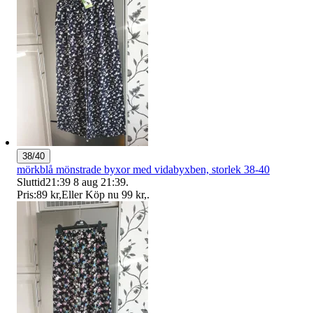
38/40
mörkblå mönstrade byxor med vidabyxben, storlek 38-40
Sluttid
21:39
8 aug 21:39
.
Pris:
89 kr
,
Eller Köp nu
99 kr
,
.