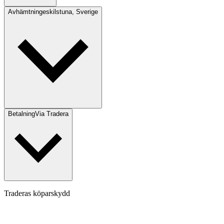
Avhämtning
eskilstuna, Sverige
Betalning
Via Tradera
Traderas köparskydd