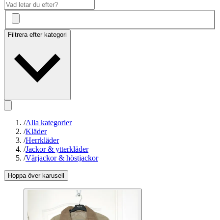
Filtrera efter kategori
/
Alla kategorier
/
Kläder
/
Herrkläder
/
Jackor & ytterkläder
/
Vårjackor & höstjackor
Hoppa över karusell