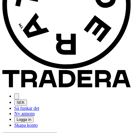
SEK
Så funkar det
Ny annons
Logga in
Skapa konto