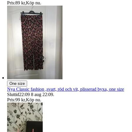
Pris:
89 kr
,
Köp nu
.
One size
Nya Classic fashion ,svart, röd och vit, plisserad byxa, one size
Sluttid
22:09
8 aug 22:09
.
Pris:
99 kr
,
Köp nu
.