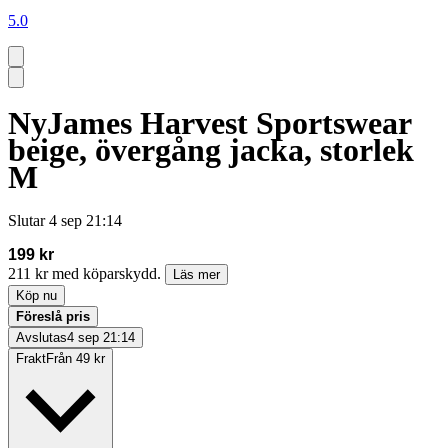
5.0
NyJames Harvest Sportswear
beige, övergång jacka, storlek
M
Slutar
4 sep 21:14
199 kr
211 kr med köparskydd.
Läs mer
Köp nu
Föreslå pris
Avslutas
4 sep 21:14
Frakt
Från 49 kr