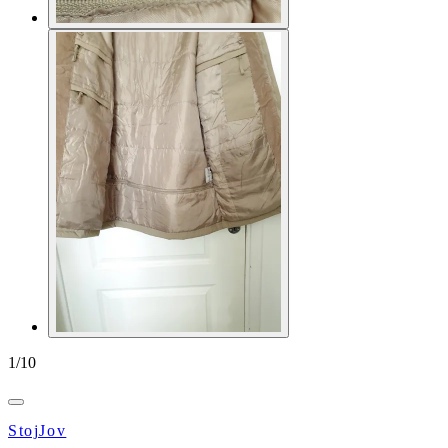
1
/
10
StojJov