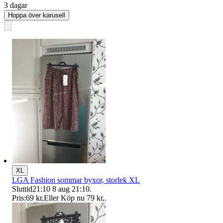
3 dagar
Hoppa över karusell
XL
LGA Fashion sommar byxor, storlek XL
Sluttid
21:10
8 aug 21:10
.
Pris:
69 kr
,
Eller Köp nu
79 kr
,
.