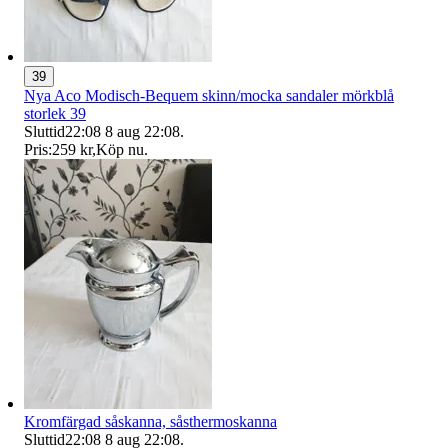
39
Nya Aco Modisch-Bequem skinn/mocka sandaler mörkblå
storlek 39
Sluttid
22:08
8 aug 22:08
.
Pris:
259 kr
,
Köp nu
.
Kromfärgad såskanna, såsthermoskanna
Sluttid
22:08
8 aug 22:08
.