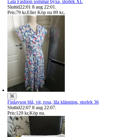
Lala Fashion sommar byxa, storlek XL
Sluttid
22:01
8 aug 22:01
.
Pris:
79 kr
,
Eller Köp nu
89 kr
,
.
36
Finlayson blå, vit, rosa, lila klänning, storlek 36
Sluttid
22:07
8 aug 22:07
.
Pris:
129 kr
,
Köp nu
.