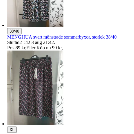
38/40
MENGHUA svart mönstrade sommarbyxor, storlek 38/40
Sluttid
21:42
8 aug 21:42
.
Pris:
89 kr
,
Eller Köp nu
99 kr
,
.
XL