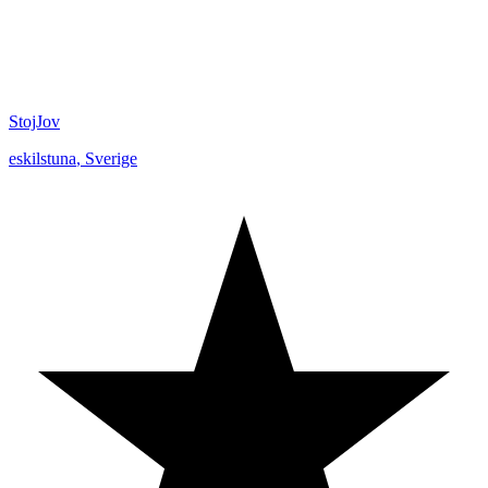
StojJov
eskilstuna
,
Sverige