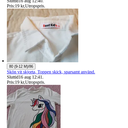
Sluttid
16 aug 12:40
.
Pris:
19 kr
,
Utropspris
.
80 (9-12 M)/86
Skön vit skjorta, Toppen skick, sparsamt använd.
Sluttid
16 aug 12:41
.
Pris:
19 kr
,
Utropspris
.