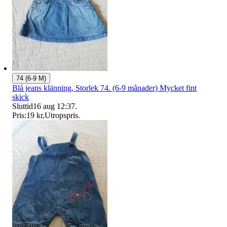
74 (6-9 M)
Blå jeans klänning, Storlek 74. (6-9 månader) Mycket fint
skick
Sluttid
16 aug 12:37
.
Pris:
19 kr
,
Utropspris
.