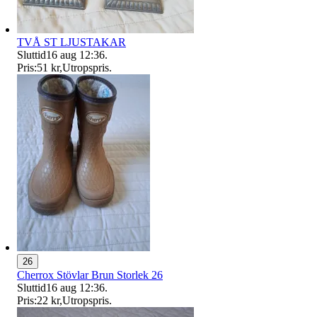
TVÅ ST LJUSTAKAR
Sluttid
16 aug 12:36
.
Pris:
51 kr
,
Utropspris
.
26
Cherrox Stövlar Brun Storlek 26
Sluttid
16 aug 12:36
.
Pris:
22 kr
,
Utropspris
.