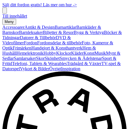
Sälj ditt fordon gratis! Läs mer om hur ->
Till innehållet
Meny
Accessoarer
Antikt & Design
Barnartiklar
Barnkläder &
Barnskor
Barnleksaker
Biljetter & Resor
Bygg & Verktyg
Böcker &
Tidningar
Datorer & Tillbehör
DVD &
Videofilmer
Fordon
Fordonsdelar & tillbehör
Foto, Kameror &
Optik
Frimärken
Handgjort & Konsthantverk
Hem &
Hushåll
Hemelektronik
Hobby
Klockor
Kläder
Konst
Musik
Mynt &
Sedlar
Samlarsaker
Skor
Skönhet
Smycken & Ädelstenar
Sport &
Fritid
Telefoni, Tablets & Wearables
Trädgård & Växter
TV-spel &
Datorspel
Vykort & Bilder
Övrigt
Inspiration