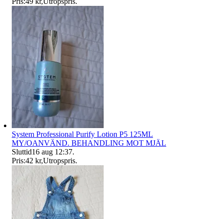
Pris:
49 kr
,
Utropspris
.
System Professional Purify Lotion P5 125ML
MY/OANVÄND. BEHANDLING MOT MJÄL
Sluttid
16 aug 12:37
.
Pris:
42 kr
,
Utropspris
.