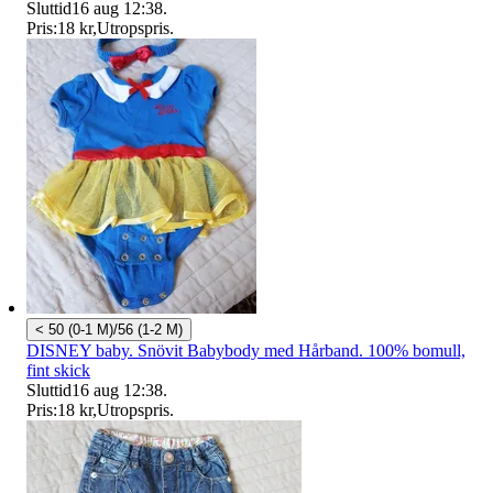
Sluttid
16 aug 12:38
.
Pris:
18 kr
,
Utropspris
.
< 50 (0-1 M)/56 (1-2 M)
DISNEY baby. Snövit Babybody med Hårband. 100% bomull,
fint skick
Sluttid
16 aug 12:38
.
Pris:
18 kr
,
Utropspris
.