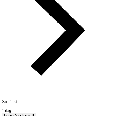
Samfrakt
1 dag
Hoppa över karusell