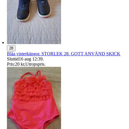
28
Blåa vinterkängor. STORLEK 28. GOTT ANVÄND SKICK
Sluttid
16 aug 12:39
.
Pris:
20 kr
,
Utropspris
.