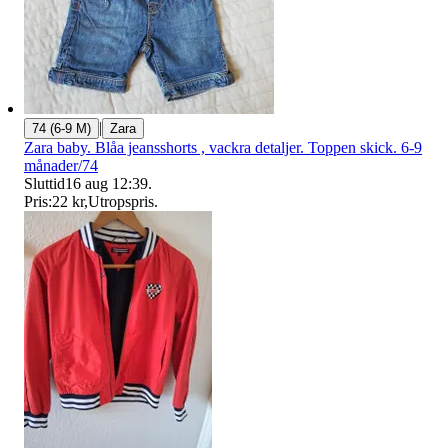
|
74 (6-9 M)
Zara
Zara baby. Blåa jeansshorts , vackra detaljer. Toppen skick. 6-9
månader/74
Sluttid
16 aug 12:39
.
Pris:
22 kr
,
Utropspris
.