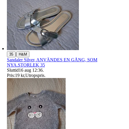
|
35
H&M
Sandaler Silver, ANVÄNDES EN GÅNG, SOM
NYA.STORLEK 35
Sluttid
16 aug 12:36
.
Pris:
19 kr
,
Utropspris
.