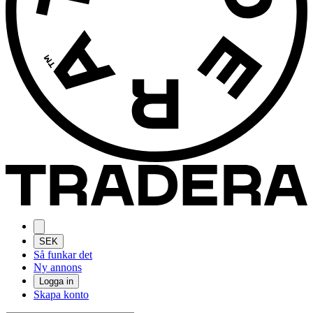
SEK
Så funkar det
Ny annons
Logga in
Skapa konto