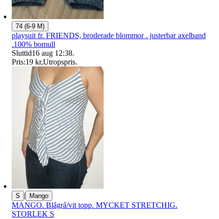
74 (6-9 M)
playsuit fr. FRIENDS, broderade blommor . justerbar axelband
.100% bomull
Sluttid
16 aug 12:38
.
Pris:
19 kr
,
Utropspris
.
|
S
Mango
MANGO. Blågrå/vit topp. MYCKET STRETCHIG.
STORLEK S