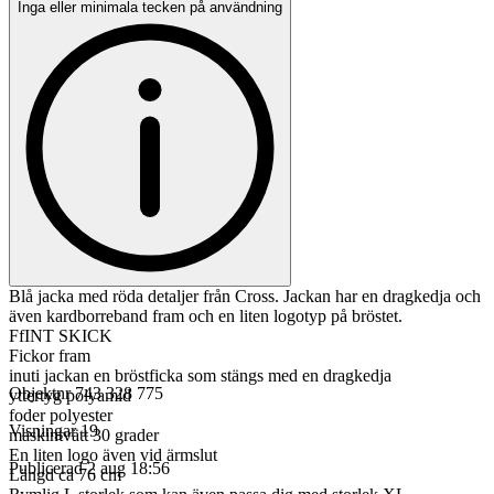
Inga eller minimala tecken på användning
Blå jacka med röda detaljer från Cross. Jackan har en dragkedja och
även kardborreband fram och en liten logotyp på bröstet.
FfINT SKICK
Fickor fram
inuti jackan en bröstficka som stängs med en dragkedja
Objektnr
743 328 775
yttertyg polyamid
foder polyester
Visningar
19
maskintvätt 30 grader
En liten logo även vid ärmslut
Publicerad
2 aug 18:56
Längd ca 76 cm