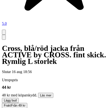
5.0
Cross, blå/röd jacka från
ACTIVE by CROSS. fint skick.
Rymlig L storlek
Slutar
16 aug 18:56
Utropspris
44 kr
48 kr med köparskydd.
Läs mer
Lägg bud
Frakt
Från 49 kr