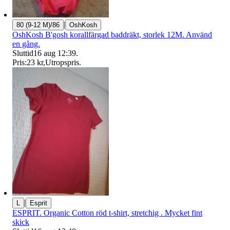
|
80 (9-12 M)/86
OshKosh
OshKosh B'gosh korallfärgad baddräkt, storlek 12M. Använd
en gång.
Sluttid
16 aug 12:39
.
Pris:
23 kr
,
Utropspris
.
|
L
Esprit
ESPRIT. Organic Cotton röd t-shirt, stretchig . Mycket fint
skick