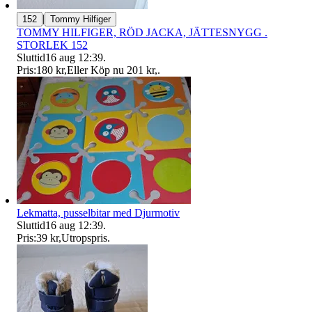
|
152
Tommy Hilfiger
TOMMY HILFIGER, RÖD JACKA, JÄTTESNYGG .
STORLEK 152
Sluttid
16 aug 12:39
.
Pris:
180 kr
,
Eller Köp nu
201 kr
,
.
Lekmatta, pusselbitar med Djurmotiv
Sluttid
16 aug 12:39
.
Pris:
39 kr
,
Utropspris
.