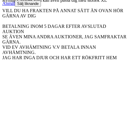
Rymlig L storlek som kan även passa dig med storlek XL
Anmäl
Sälj liknande
VILL DU HA FRAKTEN PÅ ANNAT SÄTT ÄN OVAN HÖR
GÄRNA AV DIG
BETALNING INOM 5 DAGAR EFTER AVSLUTAD
AUKTION
SE ÄVEN MINA ANDRA AUKTIONER, JAG SAMFRAKTAR
GÄRNA.
VID EV AVHÄMTNING V.V BETALA INNAN
AVHÄMTNING.
JAG HAR INGA DJUR OCH HAR ETT RÖKFRITT HEM