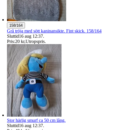
158/164
Grå tröja med sött kaninansikte. Fint skick. 158/164
Sluttid
16 aug 12:37
.
Pris:
20 kr
,
Utropspris
.
Stor härlig smurf ca 50 cm lång.
Sluttid
16 aug 12:37
.