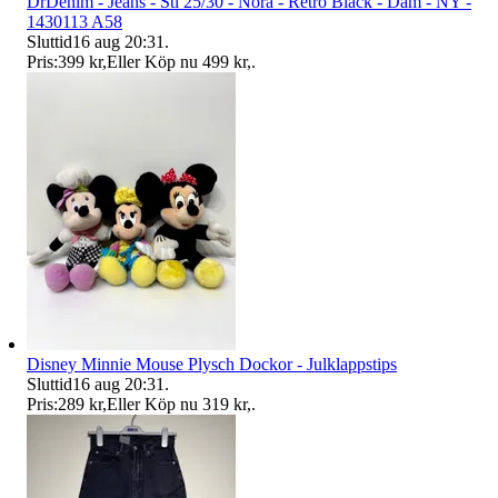
DrDenim - Jeans - Stl 25/30 - Nora - Retro Black - Dam - NY -
1430113 A58
Sluttid
16 aug 20:31
.
Pris:
399 kr
,
Eller Köp nu
499 kr
,
.
Disney Minnie Mouse Plysch Dockor - Julklappstips
Sluttid
16 aug 20:31
.
Pris:
289 kr
,
Eller Köp nu
319 kr
,
.