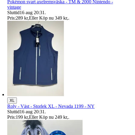
Pokémon svart axelremsväska - TM & 2000 Nintendo -
vintage
Sluttid
16 aug 20:31
.
Pris:
289 kr
,
Eller Köp nu
349 kr
,
.
XL
Roly - Väst - Storlek XL - Nevada 1199 - NY
Sluttid
16 aug 20:31
.
Pris:
199 kr
,
Eller Köp nu
249 kr
,
.