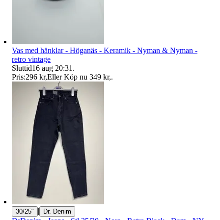
Vas med hänklar - Höganäs - Keramik - Nyman & Nyman -
retro vintage
Sluttid
16 aug 20:31
.
Pris:
296 kr
,
Eller Köp nu
349 kr
,
.
|
30/25"
Dr. Denim