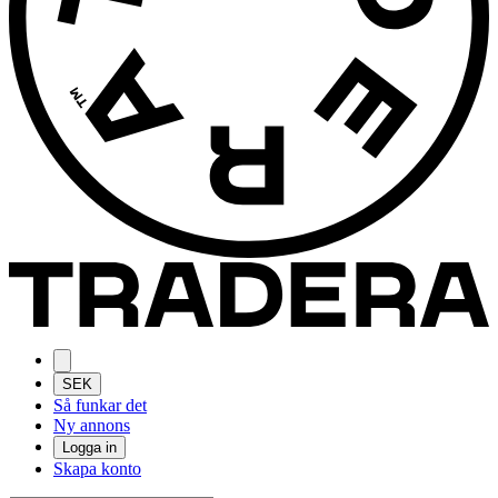
SEK
Så funkar det
Ny annons
Logga in
Skapa konto