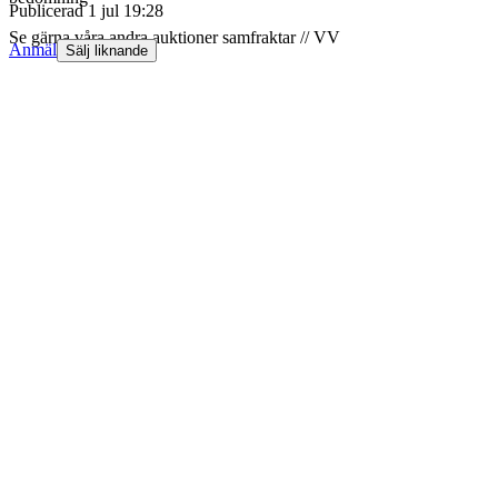
Publicerad
1 jul 19:28
Se gärna våra andra auktioner samfraktar // VV
Anmäl
Sälj liknande