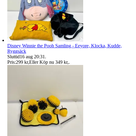
Disney Winnie the Pooh Samling - Eeyore, Klocka, Kudde,
Ryggsäck
Sluttid
16 aug 20:31
.
Pris:
299 kr
,
Eller Köp nu
349 kr
,
.