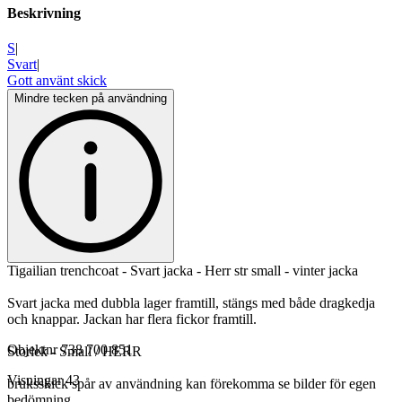
Beskrivning
S
|
Svart
|
Gott använt skick
Mindre tecken på användning
Tigailian trenchcoat - Svart jacka - Herr str small - vinter jacka
Svart jacka med dubbla lager framtill, stängs med både dragkedja
och knappar. Jackan har flera fickor framtill.
Objektnr
738 700 851
Storlek - Small / HERR
Visningar
43
bruksskick spår av användning kan förekomma se bilder för egen
bedömning