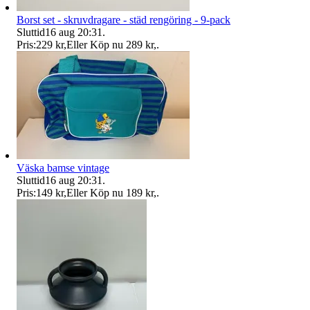
Borst set - skruvdragare - städ rengöring - 9-pack
Sluttid
16 aug 20:31
.
Pris:
229 kr
,
Eller Köp nu
289 kr
,
.
Väska bamse vintage
Sluttid
16 aug 20:31
.
Pris:
149 kr
,
Eller Köp nu
189 kr
,
.