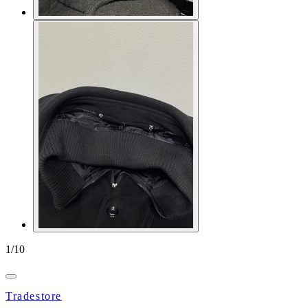
1
/
10
Tradestore