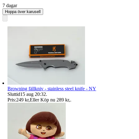
7 dagar
Hoppa över karusell
Browning fällkniv - stainless steel knife - NY
Sluttid
15 aug 20:32
.
Pris:
249 kr
,
Eller Köp nu
289 kr
,
.