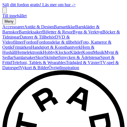
Sälj ditt fordon gratis! Läs mer om hur ->
Till innehållet
Meny
Accessoarer
Antikt & Design
Barnartiklar
Barnkläder &
Barnskor
Barnleksaker
Biljetter & Resor
Bygg & Verktyg
Böcker &
Tidningar
Datorer & Tillbehör
DVD &
Videofilmer
Fordon
Fordonsdelar & tillbehör
Foto, Kameror &
Optik
Frimärken
Handgjort & Konsthantverk
Hem &
Hushåll
Hemelektronik
Hobby
Klockor
Kläder
Konst
Musik
Mynt &
Sedlar
Samlarsaker
Skor
Skönhet
Smycken & Ädelstenar
Sport &
Fritid
Telefoni, Tablets & Wearables
Trädgård & Växter
TV-spel &
Datorspel
Vykort & Bilder
Övrigt
Inspiration