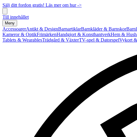
Sälj ditt fordon gratis! Läs mer om hur ->
Till innehållet
Meny
Accessoarer
Antikt & Design
Barnartiklar
Barnkläder & Barnskor
Barnl
Kameror & Optik
Frimärken
Handgjort & Konsthantverk
Hem & Hushå
Tablets & Wearables
Trädgård & Växter
TV-spel & Datorspel
Vykort &