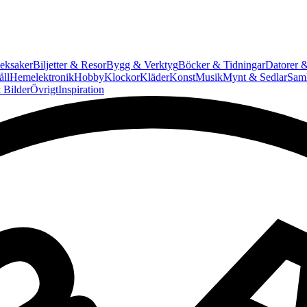
eksaker
Biljetter & Resor
Bygg & Verktyg
Böcker & Tidningar
Datorer &
ll
Hemelektronik
Hobby
Klockor
Kläder
Konst
Musik
Mynt & Sedlar
Saml
 Bilder
Övrigt
Inspiration