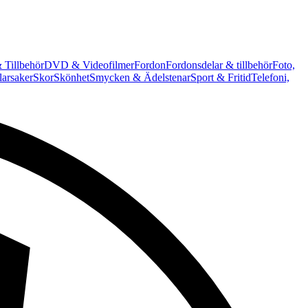
 Tillbehör
DVD & Videofilmer
Fordon
Fordonsdelar & tillbehör
Foto,
arsaker
Skor
Skönhet
Smycken & Ädelstenar
Sport & Fritid
Telefoni,