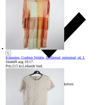
L
Klänning, Gudrun Sjödén, flerfärgad, mönstrad, stl. L
Sluttid
9 aug 19:17
.
Pris:
215 kr
,
Ledande bud
.
Ersättning om varan inte är som beskriven