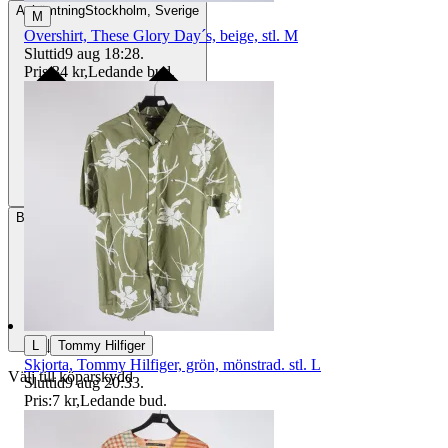
Avhämtning
Stockholm, Sverige
M
Overshirt, These Glory Day´s, beige, stl. M
Sluttid
9 aug 18:28
.
Pris:
34 kr
,
Ledande bud
.
Betalning
Via Tradera
|
L
Tommy Hilfiger
Skjorta, Tommy Hilfiger, grön, mönstrad. stl. L
Välj till köparskydd
Sluttid
9 aug 20:33
.
Pris:
7 kr
,
Ledande bud
.