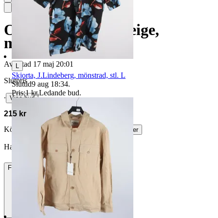
Overshirt, bläck, beige,
mönstrad, stl. L.
Avslutad
17 maj 20:01
L
Skjorta, J.Lindeberg, mönstrad, stl. L
Slutpris
Sluttid
9 aug 18:34
.
Pris:
1 kr
,
Ledande bud
.
∙
Visa bud
215 kr
Köparskydd är valfritt hos företag.
Läs mer
Haag81 vann auktionen
Frakt
85 kr DSV