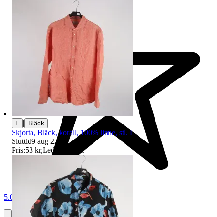
|
L
Bläck
Skjorta, Bläck, korall, 100% linne, stl. L
Sluttid
9 aug 22:28
.
Pris:
53 kr
,
Ledande bud
.
5.0