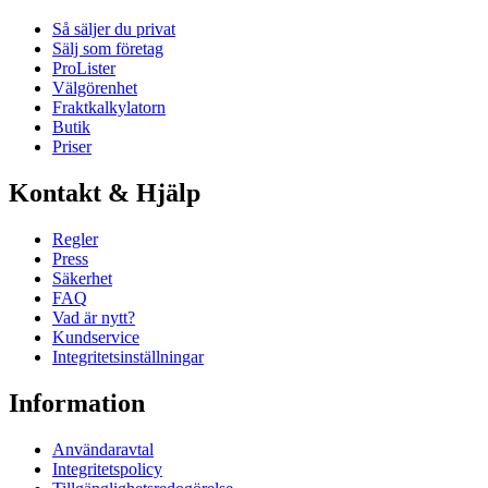
Så säljer du privat
Sälj som företag
ProLister
Välgörenhet
Fraktkalkylatorn
Butik
Priser
Kontakt & Hjälp
Regler
Press
Säkerhet
FAQ
Vad är nytt?
Kundservice
Integritetsinställningar
Information
Användaravtal
Integritetspolicy