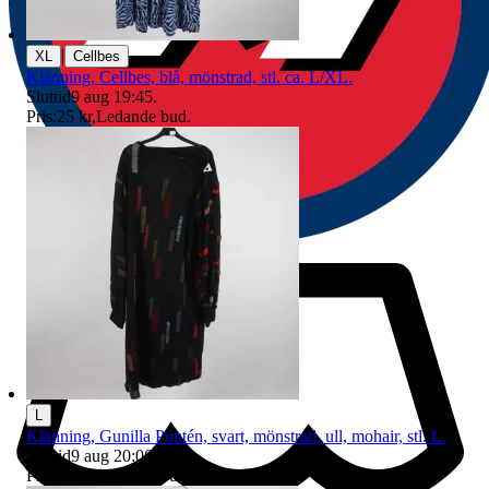
|
XL
Cellbes
Klänning, Cellbes, blå, mönstrad, stl. ca. L/XL.
Sluttid
9 aug 19:45
.
Pris:
25 kr
,
Ledande bud
.
L
Klänning, Gunilla Pontén, svart, mönstrad, ull, mohair, stl. L.
Sluttid
9 aug 20:06
.
Pris:
52 kr
,
Ledande bud
.