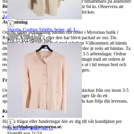
fraktpriset. Vi samfraktar upp till fyra varor tillsammans på auktioner
Publicerad
8 maj 20:01
som avslutas samma dag. Samfraktspriset är 94 kr. Observera att
varor märkta endast avhämtning inte kan skickas.
Anmäl
Sälj liknande
Avhämtning
L
Skjorta, Gudrun Sjödén, beige, stl. L.
Om du väljer avhämtning hämtas din order i Myrornas butik i
Sluttid
9 aug 21:38
.
Ropsten, Kolargatan 2 efter den har blivit packad av oss. Du
Pris:
12 kr
,
Ledande bud
.
kommer att få ett separat mail med rubriken Välkommen att hämta
din order på Myrorna i Ropsten! när din order är redo att hämtas. Ta
med legitimation. Hanteringstiden är cirka 3-5 arbetsdagar. Ordrar
ska hämtas senast 7 dagar efter att man mottagit mail att ordern är
redo för avhämtning. Ordrar som ej hämtas ut i tid rensas bort och
en avgift på 84 kr dras av från återbetalningen.
Frakt
Om du har valt frakt kommer din vara att skickas från oss inom 3-5
arbetsdagar. När din vara har lämnat vårt lager får du ett
spårningsnummer av DSV inom kort där du kan följa din leverans.
Kundservice
Har du frågor eller funderingar hör av dig till vår kundtjänst per
L
mail:
webbshop@myrorna.se
.
Jacka, Isay, beige, stl. L.
Sluttid
9 aug 21:54
.