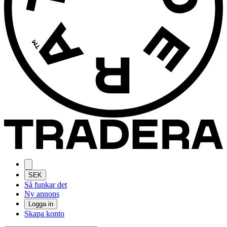
SEK
Så funkar det
Ny annons
Logga in
Skapa konto