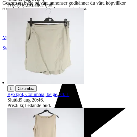
Genom att buda på våra annonser godkänner du våra köpvillkor
Pris:
10 kr
,
Ledande bud
.
som du hittar på vår infosida här på Tradera.
Myrorna
Stockholm
,
Sverige
|
L
Columbia
Byxkjol, Columbia, beige, stl. L
Sluttid
9 aug 20:46
.
Pris:
6 kr
,
Ledande bud
.