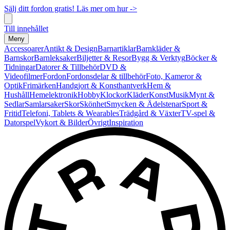
Sälj ditt fordon gratis! Läs mer om hur ->
Till innehållet
Meny
Accessoarer
Antikt & Design
Barnartiklar
Barnkläder &
Barnskor
Barnleksaker
Biljetter & Resor
Bygg & Verktyg
Böcker &
Tidningar
Datorer & Tillbehör
DVD &
Videofilmer
Fordon
Fordonsdelar & tillbehör
Foto, Kameror &
Optik
Frimärken
Handgjort & Konsthantverk
Hem &
Hushåll
Hemelektronik
Hobby
Klockor
Kläder
Konst
Musik
Mynt &
Sedlar
Samlarsaker
Skor
Skönhet
Smycken & Ädelstenar
Sport &
Fritid
Telefoni, Tablets & Wearables
Trädgård & Växter
TV-spel &
Datorspel
Vykort & Bilder
Övrigt
Inspiration