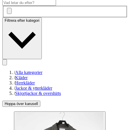
Filtrera efter kategori
/
Alla kategorier
/
Kläder
/
Herrkläder
/
Jackor & ytterkläder
/
Skjortjackor & overshirts
Hoppa över karusell