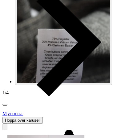
1
/
4
Myrorna
Hoppa över karusell