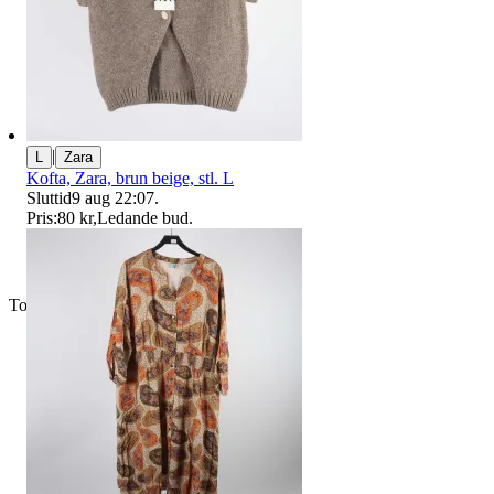
|
L
Zara
Kofta, Zara, brun beige, stl. L
Sluttid
9 aug 22:07
.
Pris:
80 kr
,
Ledande bud
.
Toppsäljare