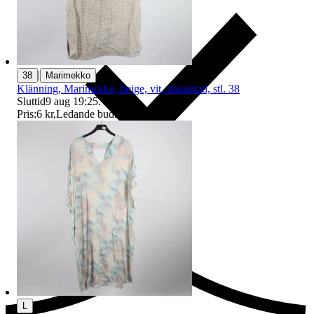
|
38
Marimekko
Klänning, Marimekko, beige, vit, mönstrad, stl. 38
Sluttid
9 aug 19:25
.
Pris:
6 kr
,
Ledande bud
.
Ersättning om du inte får din vara
L