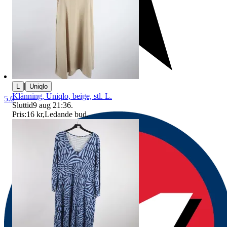
|
L
Uniqlo
Klänning, Uniqlo, beige, stl. L.
5.0
Sluttid
9 aug 21:36
.
Pris:
16 kr
,
Ledande bud
.