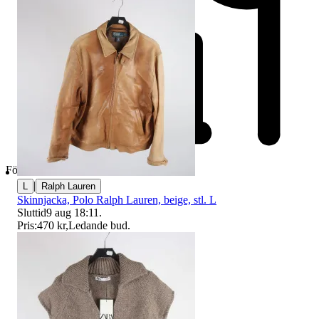
Företag
|
L
Ralph Lauren
Skinnjacka, Polo Ralph Lauren, beige, stl. L
Sluttid
9 aug 18:11
.
Pris:
470 kr
,
Ledande bud
.