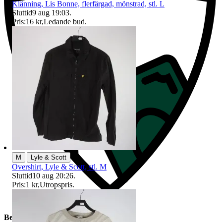
Klänning, Lis Bonne, flerfärgad, mönstrad, stl. L
Sluttid
9 aug 19:03
.
Pris:
16 kr
,
Ledande bud
.
|
M
Lyle & Scott
Overshirt, Lyle & Scott, stl. M
Sluttid
10 aug 20:26
.
Pris:
1 kr
,
Utropspris
.
Beskrivning