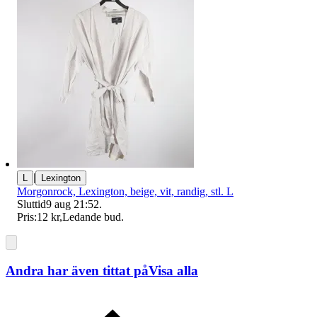
|
L
Lexington
Morgonrock, Lexington, beige, vit, randig, stl. L
Sluttid
9 aug 21:52
.
Pris:
12 kr
,
Ledande bud
.
Andra har även tittat på
Visa alla