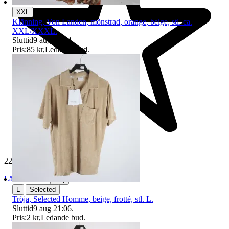
XXL
Klänning, Von Landen, mönstrad, orange, beige, stl. ca.
XXL/XXXL.
Sluttid
9 aug 20:04
.
Pris:
85 kr
,
Ledande bud
.
229 484 omdömen
Läs omdömen
Följ
|
L
Selected
Tröja, Selected Homme, beige, frotté, stl. L.
Sluttid
9 aug 21:06
.
Pris:
2 kr
,
Ledande bud
.