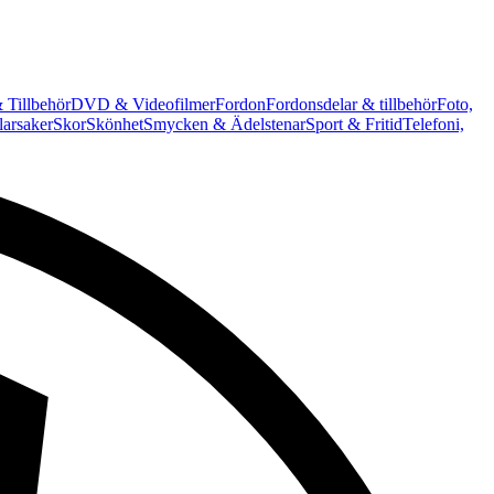
 Tillbehör
DVD & Videofilmer
Fordon
Fordonsdelar & tillbehör
Foto,
arsaker
Skor
Skönhet
Smycken & Ädelstenar
Sport & Fritid
Telefoni,