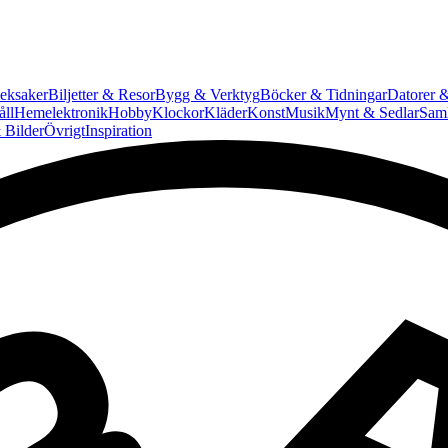
eksaker
Biljetter & Resor
Bygg & Verktyg
Böcker & Tidningar
Datorer &
ll
Hemelektronik
Hobby
Klockor
Kläder
Konst
Musik
Mynt & Sedlar
Saml
 Bilder
Övrigt
Inspiration