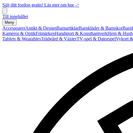
Sälj ditt fordon gratis! Läs mer om hur ->
Till innehållet
Meny
Accessoarer
Antikt & Design
Barnartiklar
Barnkläder & Barnskor
Barnl
Kameror & Optik
Frimärken
Handgjort & Konsthantverk
Hem & Hushå
Tablets & Wearables
Trädgård & Växter
TV-spel & Datorspel
Vykort &