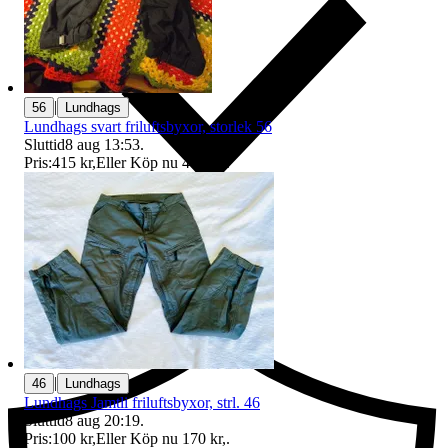
|
56
Lundhags
Lundhags svart friluftsbyxor, storlek 56
Sluttid
8 aug 13:53
.
Pris:
415 kr
,
Eller Köp nu
473 kr
,
.
Ersättning om du inte får din vara
|
46
Lundhags
Lundhags Jamtli friluftsbyxor, strl. 46
Sluttid
8 aug 20:19
.
Pris:
100 kr
,
Eller Köp nu
170 kr
,
.