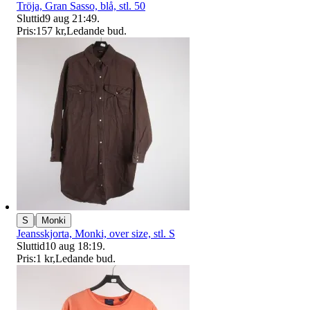
Tröja, Gran Sasso, blå, stl. 50
Sluttid
9 aug 21:49
.
Pris:
157 kr
,
Ledande bud
.
|
S
Monki
Jeansskjorta, Monki, over size, stl. S
Sluttid
10 aug 18:19
.
Pris:
1 kr
,
Ledande bud
.