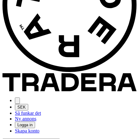
SEK
Så funkar det
Ny annons
Logga in
Skapa konto