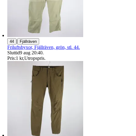
|
44
Fjällräven
Friluftsbyxor, Fjällräven, grön, stl. 44.
Sluttid
9 aug 20:40
.
Pris:
1 kr
,
Utropspris
.