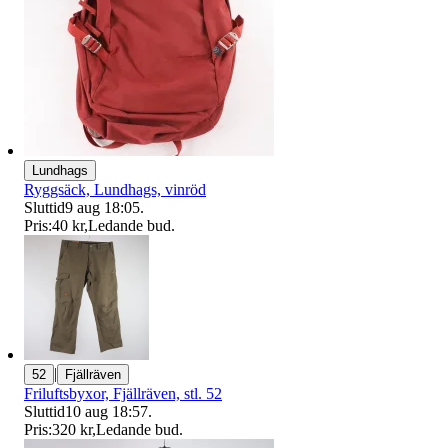
Lundhags
Ryggsäck, Lundhags, vinröd
Sluttid
9 aug 18:05
.
Pris:
40 kr
,
Ledande bud
.
|
52
Fjällräven
Friluftsbyxor, Fjällräven, stl. 52
Sluttid
10 aug 18:57
.
Pris:
320 kr
,
Ledande bud
.