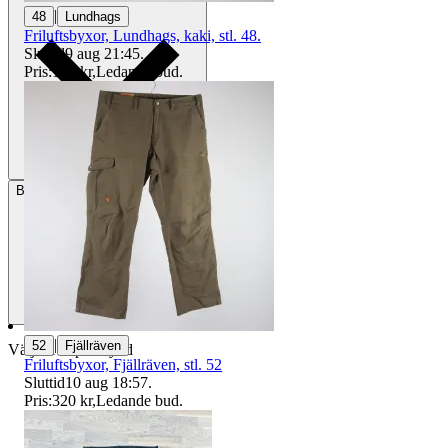
|
48
Lundhags
Friluftsbyxor, Lundhags, kaki, stl. 48.
Sluttid
9 aug 21:45
.
Pris:
165 kr
,
Ledande bud
.
Betalning
Via Tradera
|
52
Fjällräven
Välj till köparskydd
Friluftsbyxor, Fjällräven, stl. 52
Sluttid
10 aug 18:57
.
Pris:
320 kr
,
Ledande bud
.