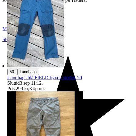
som du hittar på vår infosida här på Tradera.
Myrorna
Stockholm
,
Sverige
|
50
Lundhags
Lundhags blå FIELD byxor, storlek 50
Sluttid
3 sep 11:12
.
Pris:
299 kr
,
Köp nu
.