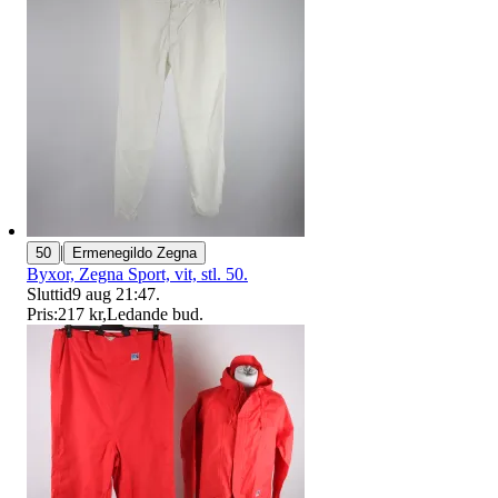
|
50
Ermenegildo Zegna
Byxor, Zegna Sport, vit, stl. 50.
Sluttid
9 aug 21:47
.
Pris:
217 kr
,
Ledande bud
.