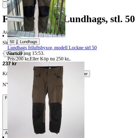
Friluftsbyxor, Lundhags, stl. 50
Avslutad
24 maj 20:07
|
50
Lundhags
Slutpris
Lundhags friluftsbyxor, modell Lockne strl 50
Sluttid
9 aug 15:53
.
∙
Visa bud
Pris:
200 kr
,
Eller Köp nu
250 kr
,
.
237 kr
Köparskydd är valfritt hos företag.
Läs mer
NYTT-BYTT vann auktionen
Frakt
84 kr DSV
Avhämtning
Stockholm, Sverige