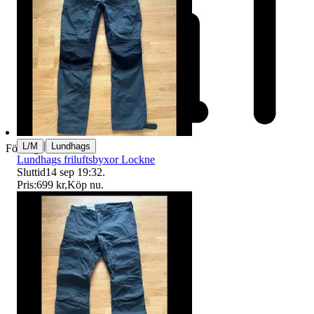
|
L/M
Lundhags
Företag
Lundhags friluftsbyxor Lockne
Sluttid
14 sep 19:32
.
Pris:
699 kr
,
Köp nu
.