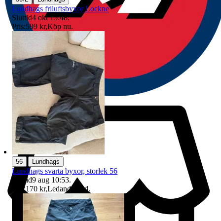
Lundhags friluftsbyxor Lockne
Sluttid
4 okt 15:48
.
Pris:
599 kr
,
Köp nu
.
|
56
Lundhags
Lundhags svarta byxor, storlek 56
Sluttid
9 aug 10:53
.
Pris:
170 kr
,
Ledande bud
.