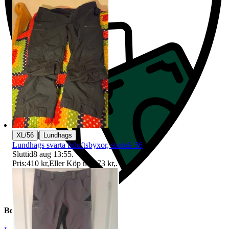
|
XL/56
Lundhags
Lundhags svarta friluftsbyxor, storlek 56
Sluttid
8 aug 13:55
.
Pris:
410 kr
,
Eller Köp nu
473 kr
,
.
Beskrivning