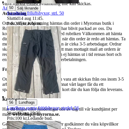
varor märkta endast avhämtning inte kan skickas.
50
Anmäl
Sälj liknande
Swedteam friluftsbyxor, strl. 50
Avhämtning
Sluttid
14 aug 11:45
.
Om du väljer avhämtning hämtas din order i Myrornas butik i
Pris:
285 kr
,
Köp nu
.
Ropsten, Kolargatan 2 efter den har blivit packad av oss. Du
kommer att få ett separat mail med rubriken Välkommen att hämta
din order på Myrorna i Ropsten! när din order är redo att hämtas. Ta
med legitimation. Hanteringstiden är cirka 3-5 arbetsdagar. Ordrar
ska hämtas senast 7 dagar efter att man mottagit mail att ordern är
redo för avhämtning. Ordrar som ej hämtas ut i tid rensas bort och
en avgift på 84 kr dras av från återbetalningen.
Frakt
Om du har valt frakt kommer din vara att skickas från oss inom 3-5
arbetsdagar. När din vara har lämnat vårt lager får du ett
spårningsnummer av DSV inom kort där du kan följa din leverans.
Kundservice
|
56
Lundhags
Lundhags svarta fritidsbyxor, storlek 56
Har du frågor eller funderingar hör av dig till vår kundtjänst per
Sluttid
9 aug 19:30
.
mail:
webbshop@myrorna.se
.
Pris:
100 kr
,
Ledande bud
.
Genom att buda på våra annonser godkänner du våra köpvillkor