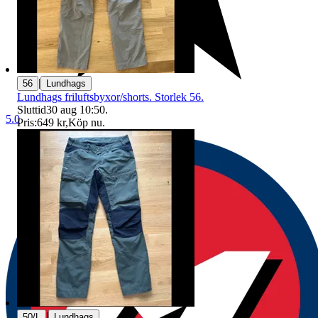
|
56
Lundhags
Lundhags friluftsbyxor/shorts. Storlek 56.
Sluttid
30 aug 10:50
.
5.0
Pris:
649 kr
,
Köp nu
.
|
50/L
Lundhags