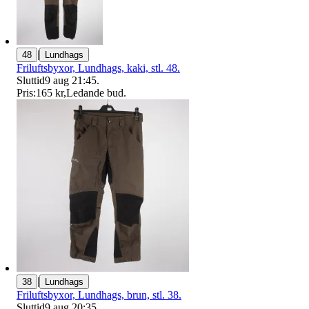
|
48
Lundhags
Friluftsbyxor, Lundhags, kaki, stl. 48.
Sluttid
9 aug 21:45
.
Pris:
165 kr
,
Ledande bud
.
|
38
Lundhags
Friluftsbyxor, Lundhags, brun, stl. 38.
Sluttid
9 aug 20:35
.