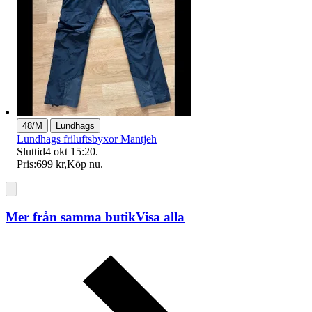
|
48/M
Lundhags
Lundhags friluftsbyxor Mantjeh
Sluttid
4 okt 15:20
.
Pris:
699 kr
,
Köp nu
.
Mer från samma butik
Visa alla