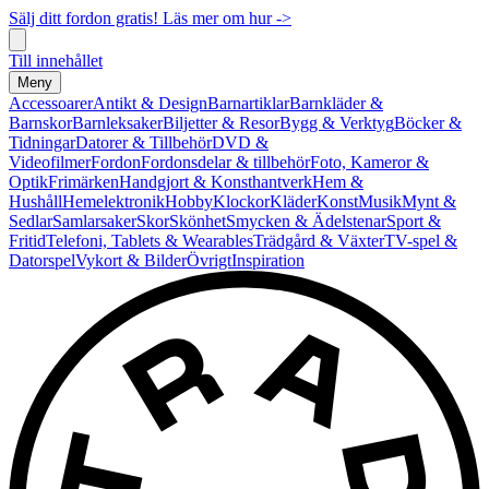
Sälj ditt fordon gratis! Läs mer om hur ->
Till innehållet
Meny
Accessoarer
Antikt & Design
Barnartiklar
Barnkläder &
Barnskor
Barnleksaker
Biljetter & Resor
Bygg & Verktyg
Böcker &
Tidningar
Datorer & Tillbehör
DVD &
Videofilmer
Fordon
Fordonsdelar & tillbehör
Foto, Kameror &
Optik
Frimärken
Handgjort & Konsthantverk
Hem &
Hushåll
Hemelektronik
Hobby
Klockor
Kläder
Konst
Musik
Mynt &
Sedlar
Samlarsaker
Skor
Skönhet
Smycken & Ädelstenar
Sport &
Fritid
Telefoni, Tablets & Wearables
Trädgård & Växter
TV-spel &
Datorspel
Vykort & Bilder
Övrigt
Inspiration