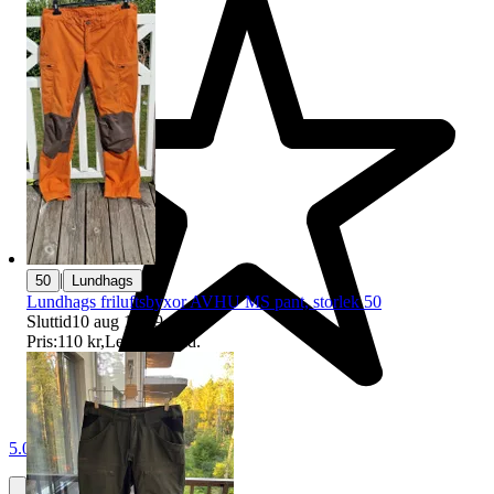
|
50
Lundhags
Lundhags friluftsbyxor AVHU MS pant, storlek 50
Sluttid
10 aug 18:49
.
Pris:
110 kr
,
Ledande bud
.
5.0