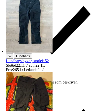
|
52
Lundhags
Lundhags byxor, storlek 52
Sluttid
22:11
7 aug 22:11
.
Pris:
265 kr
,
Ledande bud
.
Ersättning om varan inte är som beskriven