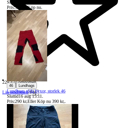
Sluttid
28 sep 19:04
.
Pris:
339 kr
,
Köp nu
.
229 470 omdömen
|
46
Lundhags
Lundhags röda byxor, storlek 46
Läs omdömen
Följ
Sluttid
16 aug 15:11
.
Pris:
290 kr
,
Eller Köp nu
390 kr
,
.