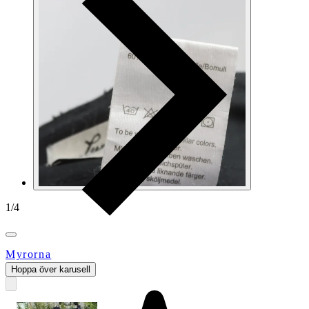
1
/
4
Myrorna
Hoppa över karusell