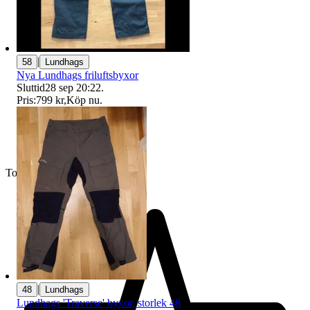
|
58
Lundhags
Nya Lundhags friluftsbyxor
Sluttid
28 sep 20:22
.
Pris:
799 kr
,
Köp nu
.
Toppsäljare
|
48
Lundhags
Lundhags 'Traverse' byxor, storlek 48