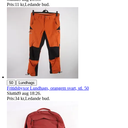
Pris:
11 kr
,
Ledande bud
.
|
50
Lundhags
Fritidsbyxor Lundhags, orangem svart, stl. 50
Sluttid
9 aug 18:26
.
Pris:
34 kr
,
Ledande bud
.