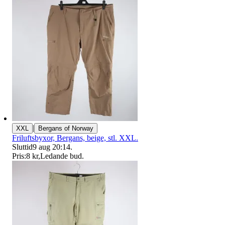
|
XXL
Bergans of Norway
Friluftsbyxor, Bergans, beige, stl. XXL.
Sluttid
9 aug 20:14
.
Pris:
8 kr
,
Ledande bud
.