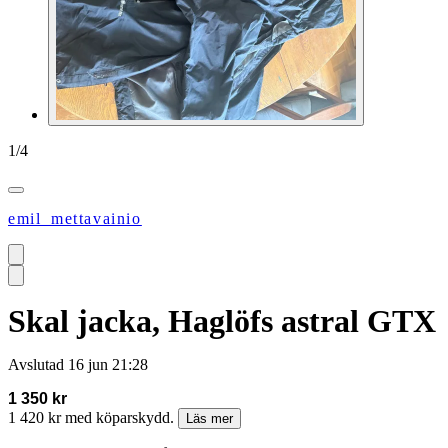
1
/
4
emil_mettavainio
Skal jacka, Haglöfs astral GTX
Avslutad
16 jun 21:28
1 350 kr
1 420 kr med köparskydd.
Läs mer