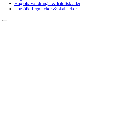
Haglöfs Vandrings- & friluftskläder
Haglöfs Regnjackor & skaljackor