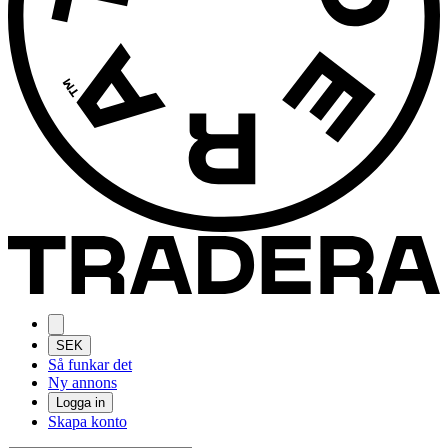
SEK
Så funkar det
Ny annons
Logga in
Skapa konto