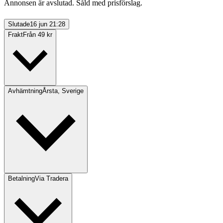
Annonsen är avslutad. Såld med prisförslag.
Slutade
16 jun 21:28
Frakt
Från 49 kr
Avhämtning
Årsta, Sverige
Betalning
Via Tradera