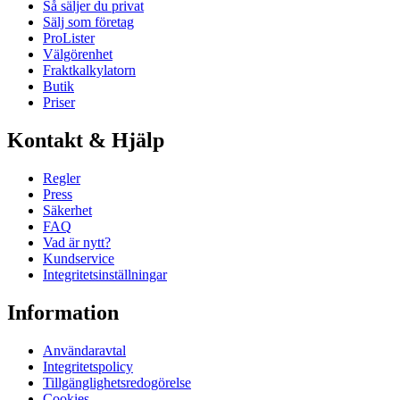
Så säljer du privat
Sälj som företag
ProLister
Välgörenhet
Fraktkalkylatorn
Butik
Priser
Kontakt & Hjälp
Regler
Press
Säkerhet
FAQ
Vad är nytt?
Kundservice
Integritetsinställningar
Information
Användaravtal
Integritetspolicy
Tillgänglighetsredogörelse
Cookies