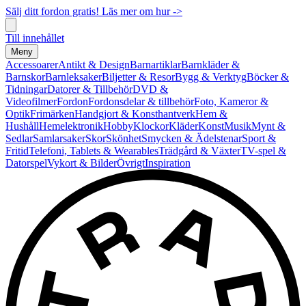
Sälj ditt fordon gratis! Läs mer om hur ->
Till innehållet
Meny
Accessoarer
Antikt & Design
Barnartiklar
Barnkläder &
Barnskor
Barnleksaker
Biljetter & Resor
Bygg & Verktyg
Böcker &
Tidningar
Datorer & Tillbehör
DVD &
Videofilmer
Fordon
Fordonsdelar & tillbehör
Foto, Kameror &
Optik
Frimärken
Handgjort & Konsthantverk
Hem &
Hushåll
Hemelektronik
Hobby
Klockor
Kläder
Konst
Musik
Mynt &
Sedlar
Samlarsaker
Skor
Skönhet
Smycken & Ädelstenar
Sport &
Fritid
Telefoni, Tablets & Wearables
Trädgård & Växter
TV-spel &
Datorspel
Vykort & Bilder
Övrigt
Inspiration