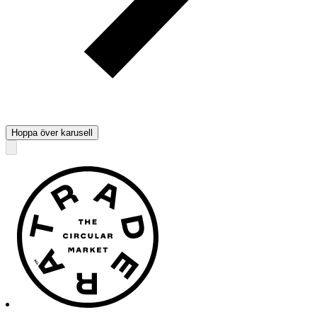
Hoppa över karusell