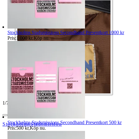
Stockholms Stadsmissions Secondhand Presentkort 1000 kr
Pris:
1 000 kr
,
Köp nu
.
1
/
7
Stockholms Stadsmissions Secondhand Presentkort 500 kr
StockholmsStadsmission
Pris:
500 kr
,
Köp nu
.