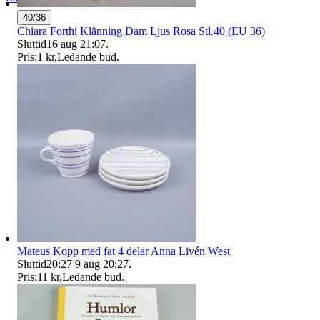
40/36
Chiara Forthi Klänning Dam Ljus Rosa Stl.40 (EU 36)
Sluttid
16 aug 21:07
.
Pris:
1 kr
,
Ledande bud
.
Mateus Kopp med fat 4 delar Anna Livén West
Sluttid
20:27
9 aug 20:27
.
Pris:
11 kr
,
Ledande bud
.