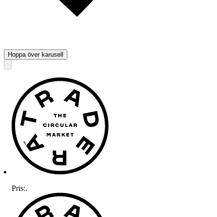
Hoppa över karusell
Pris:
.