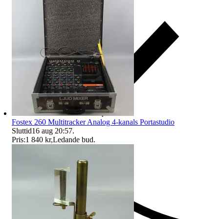
Fostex 260 Multitracker Analog 4-kanals Portastudio
Sluttid
16 aug 20:57
.
Pris:
1 840 kr
,
Ledande bud
.
Ersättning om du inte får din vara