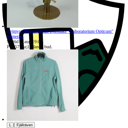
Rejmyre Mässingsbruk Ljusstake "Laboratorium Opticum"
Signerad
Sluttid
16 aug 19:07
.
Pris:
575 kr
,
Ledande bud
.
|
L
Fjällräven