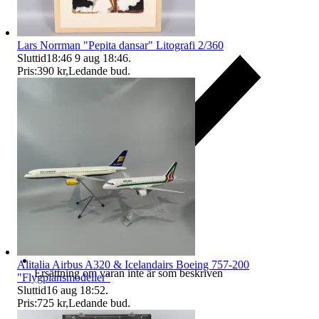
Lars Norrman "Pepita dansar" Litografi 2/360
Sluttid
18:46
9 aug 18:46
.
Pris:
390 kr
,
Ledande bud
.
Alitalia Airbus A320 & Icelandairs Boeing 757-200
Ersättning om varan inte är som beskriven
"Flygplansmodeller"
Sluttid
16 aug 18:52
.
Pris:
725 kr
,
Ledande bud
.