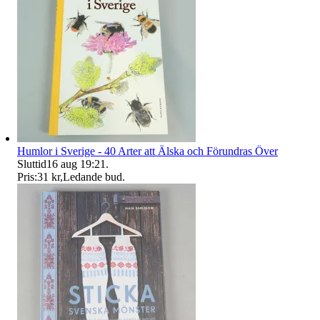
Humlor i Sverige - 40 Arter att Älska och Förundras Över
Sluttid
16 aug 19:21
.
Pris:
31 kr
,
Ledande bud
.