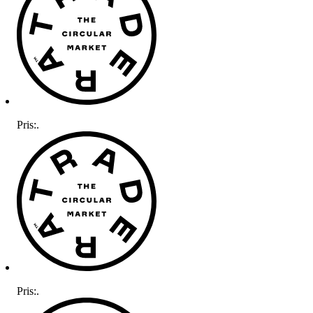
Pris:
.
Pris:
.