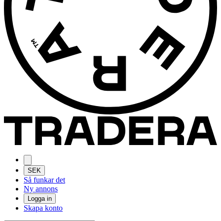
SEK
Så funkar det
Ny annons
Logga in
Skapa konto