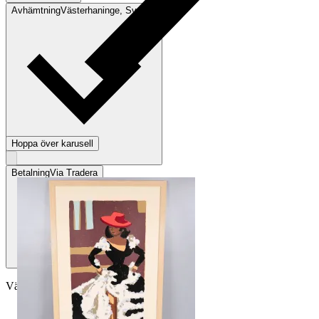
Avhämtning
Västerhaninge, Sverige
Hoppa över karusell
Betalning
Via Tradera
Välj till köparskydd