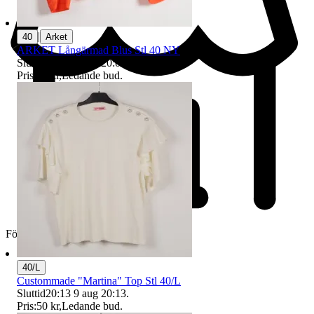
|
40
Arket
ARKET Långärmad Blus Stl 40 NY
Sluttid
20:03
9 aug 20:03
.
Pris:
72 kr
,
Ledande bud
.
Företag
40/L
Custommade "Martina" Top Stl 40/L
Sluttid
20:13
9 aug 20:13
.
Pris:
50 kr
,
Ledande bud
.