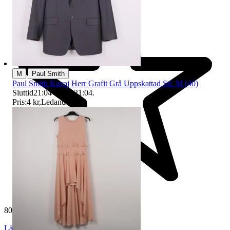
|
M
Paul Smith
Paul Smith Kavaj Herr Grafit Grå Uppskattad Stl. M (40)
Sluttid
21:04
9 aug 21:04
.
Pris:
4 kr
,
Ledande bud
.
80 789 omdömen
Läs omdömen
Följ