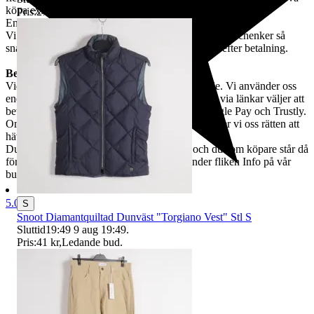
köpa extra frakter. I dessa fall kommer vi kontakta dig.
Pris:
270 kr
,
Ledande bud
.
Endast köpare inom EU / Only buyers within EU.
Vi samarbetar med Schenker. Varorna skickas med Schenker så
snabbt som möjligt och alltid inom 5 arbetsdagar efter betalning.
Betalning och ångerrätt
Vid vunnen auktion bör betalning ske omgående. Vi använder oss
endast av Traderabetalning, vilket innebär att du via länkar väljer att
betala med Swish, kort, Klarna, Apple Pay, Google Pay och Trustly.
Om betalning inte skett inom fem dagar förbehåller vi oss rätten att
häva köpet.
Du har rätt att ångra köpet inom 14 dagar, och du som köpare står då
för returfrakten. Mer om returer hittar du under fliken Info på vår
butikssida på Tradera.
5.0
S
Snoot Diamantquiltad Dunväst "Torgiano Vest" Stl S
Sluttid
19:49
9 aug 19:49
.
Stadsmissionens second hand
Pris:
41 kr
,
Ledande bud
.