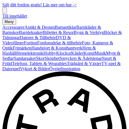
Sälj ditt fordon gratis! Läs mer om hur ->
Till innehållet
Meny
Accessoarer
Antikt & Design
Barnartiklar
Barnkläder &
Barnskor
Barnleksaker
Biljetter & Resor
Bygg & Verktyg
Böcker &
Tidningar
Datorer & Tillbehör
DVD &
Videofilmer
Fordon
Fordonsdelar & tillbehör
Foto, Kameror &
Optik
Frimärken
Handgjort & Konsthantverk
Hem &
Hushåll
Hemelektronik
Hobby
Klockor
Kläder
Konst
Musik
Mynt &
Sedlar
Samlarsaker
Skor
Skönhet
Smycken & Ädelstenar
Sport &
Fritid
Telefoni, Tablets & Wearables
Trädgård & Växter
TV-spel &
Datorspel
Vykort & Bilder
Övrigt
Inspiration