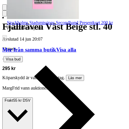
Stockholms Stadsmissions Secondhand Presentkort 200 kr
Fjällräven Väst Beige stl. 40
Pris:
200 kr
,
Köp nu
.
Avslutad
14 jun 20:07
Slutpris
Mer från samma butik
Visa alla
∙
Visa bud
295 kr
Köparskydd är valfritt hos företag.
Läs mer
MargFrid vann auktionen
Frakt
55 kr DSV