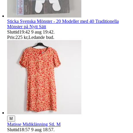
Sticka Svenska Mönster - 20 Modeller med 40 Traditionella
Mönster på Nytt Sätt
Sluttid
19:42
9 aug 19:42
.
Pris:
225 kr
,
Ledande bud
.
M
Matisse Midiklänning Stl. M
Sluttid
18:57
9 aug 18:57
.