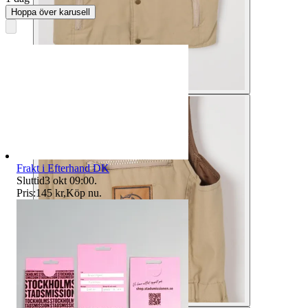
Hoppa över karusell
Frakt i Efterhand DK
Sluttid
3 okt 09:00
.
Pris:
145 kr
,
Köp nu
.