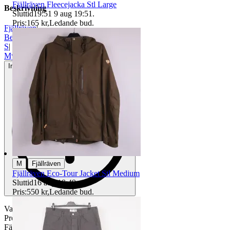
Fjällräven Fleecejacka Stl Large
Beskrivning
Sluttid
19:51
9 aug 19:51
.
Pris:
165 kr
,
Ledande bud
.
Fjällräven
|
Beige
|
S
|
Mycket gott skick
Inga eller minimala tecken på användning
|
M
Fjällräven
Fjällräven Eco-Tour Jacket Stl Medium
Sluttid
16 aug 18:49
.
Pris:
550 kr
,
Ledande bud
.
Varumärke: Fjällräven
Produkt: Väst
Färg: Beige