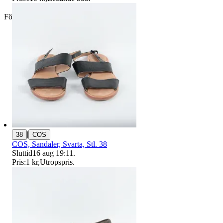
Företag
|
38
COS
COS, Sandaler, Svarta, Stl. 38
Sluttid
16 aug 19:11
.
Pris:
1 kr
,
Utropspris
.