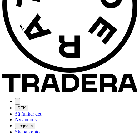
SEK
Så funkar det
Ny annons
Logga in
Skapa konto