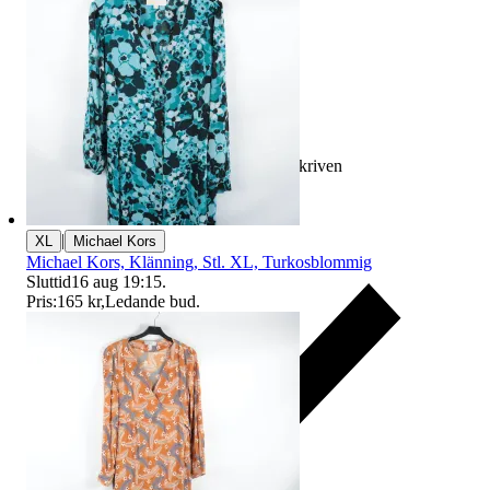
Ersättning om varan inte är som beskriven
|
XL
Michael Kors
Michael Kors, Klänning, Stl. XL, Turkosblommig
Sluttid
16 aug 19:15
.
Pris:
165 kr
,
Ledande bud
.