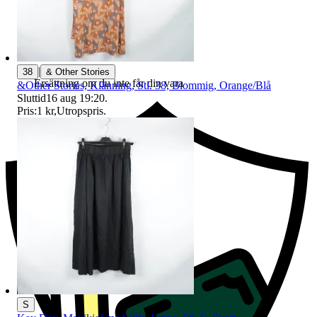
|
38
& Other Stories
Ersättning om du inte får din vara
&Other Stories, Klänning, Stl. 38, Blommig, Orange/Blå
Sluttid
16 aug 19:20
.
Pris:
1 kr
,
Utropspris
.
S