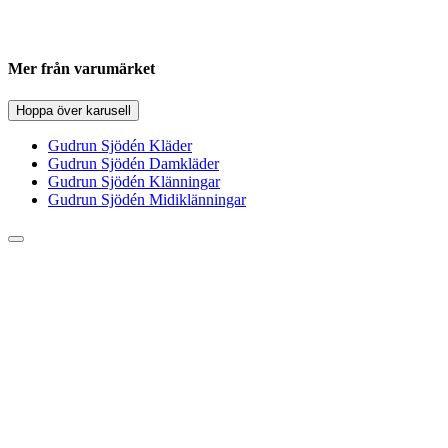
Mer från varumärket
Hoppa över karusell
Gudrun Sjödén Kläder
Gudrun Sjödén Damkläder
Gudrun Sjödén Klänningar
Gudrun Sjödén Midiklänningar