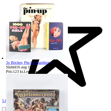
3x Böcker, Pin-Up Samling
Sluttid
16 aug 19:35
.
Pris:
123 kr
,
Ledande bud
.
5.0