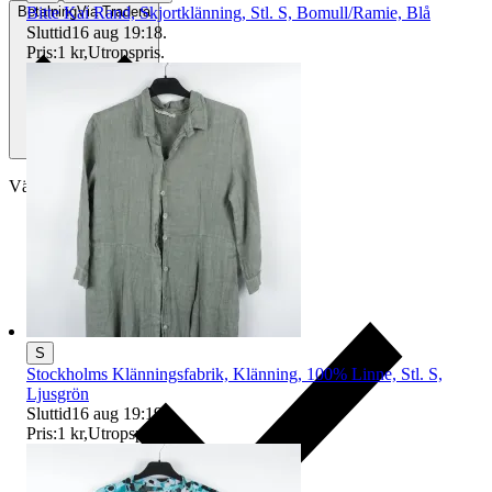
Bitte Kai Rand, Skjortklänning, Stl. S, Bomull/Ramie, Blå
Betalning
Via Tradera
Sluttid
16 aug 19:18
.
Pris:
1 kr
,
Utropspris
.
Välj till köparskydd
S
Stockholms Klänningsfabrik, Klänning, 100% Linne, Stl. S,
Ljusgrön
Sluttid
16 aug 19:19
.
Pris:
1 kr
,
Utropspris
.