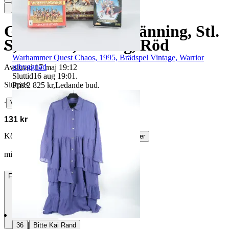
Gudrun Sjödén, Klänning, Stl.
S, Bomull, Randig, Röd
Warhammer Quest Chaos, 1995, Brädspel Vintage, Warrior
utbyggnad
Avslutad
17 maj 19:12
Sluttid
16 aug 19:01
.
Slutpris
Pris:
2 825 kr
,
Ledande bud
.
∙
Visa bud
131 kr
Köparskydd är valfritt hos företag.
Läs mer
mika.w vann auktionen
Frakt
55 kr DSV
|
36
Bitte Kai Rand