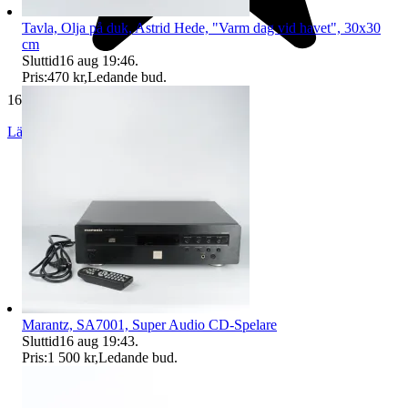
Tavla, Olja på duk, Astrid Hede, "Varm dag vid havet", 30x30
cm
Sluttid
16 aug 19:46
.
Pris:
470 kr
,
Ledande bud
.
16 703 omdömen
Läs omdömen
Följ
Marantz, SA7001, Super Audio CD-Spelare
Sluttid
16 aug 19:43
.
Pris:
1 500 kr
,
Ledande bud
.