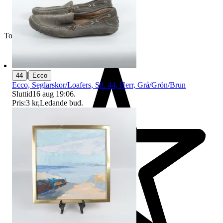
Toppsäljare
|
44
Ecco
Ecco, Seglarskor/Loafers, Stl. 44, Herr, Grå/Grön/Brun
Sluttid
16 aug 19:06
.
Pris:
3 kr
,
Ledande bud
.