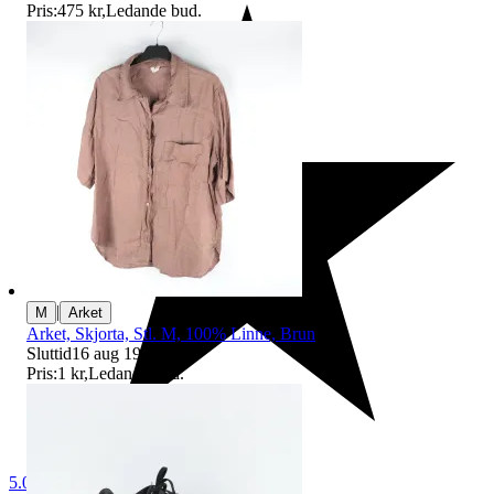
Pris:
475 kr
,
Ledande bud
.
|
M
Arket
Arket, Skjorta, Stl. M, 100% Linne, Brun
Sluttid
16 aug 19:17
.
Pris:
1 kr
,
Ledande bud
.
5.0