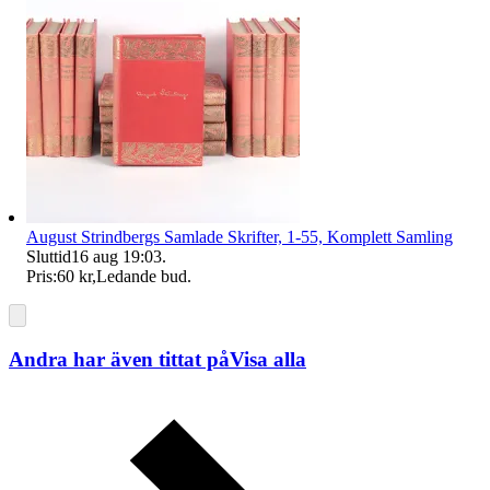
August Strindbergs Samlade Skrifter, 1-55, Komplett Samling
Sluttid
16 aug 19:03
.
Pris:
60 kr
,
Ledande bud
.
Andra har även tittat på
Visa alla