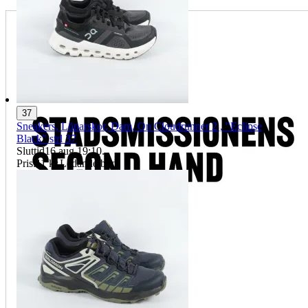
37
Sneakers, Löparskor, Dam, On Cloudrunner 2 , "Eclipse
Black" strl 37
Sluttid
16 aug 19:10
.
Pris:
11 kr
,
Ledande bud
.