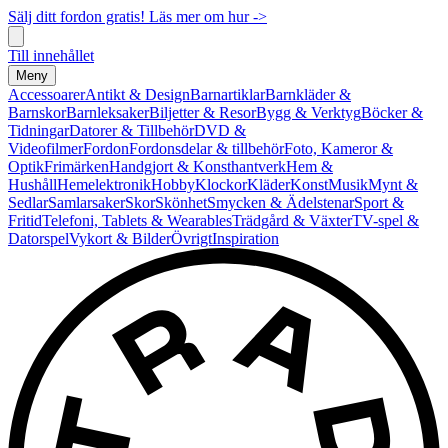
Sälj ditt fordon gratis! Läs mer om hur ->
Till innehållet
Meny
Accessoarer
Antikt & Design
Barnartiklar
Barnkläder &
Barnskor
Barnleksaker
Biljetter & Resor
Bygg & Verktyg
Böcker &
Tidningar
Datorer & Tillbehör
DVD &
Videofilmer
Fordon
Fordonsdelar & tillbehör
Foto, Kameror &
Optik
Frimärken
Handgjort & Konsthantverk
Hem &
Hushåll
Hemelektronik
Hobby
Klockor
Kläder
Konst
Musik
Mynt &
Sedlar
Samlarsaker
Skor
Skönhet
Smycken & Ädelstenar
Sport &
Fritid
Telefoni, Tablets & Wearables
Trädgård & Växter
TV-spel &
Datorspel
Vykort & Bilder
Övrigt
Inspiration