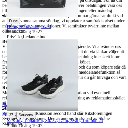
Leveranser skickas från oss med Schenker på onsdagar. För att din
beställning ska skickas samma vecka behöver betalningen vara oss
tillhanda senast på måndagen. Sker betalningen efter måndag
skickas varan nästkommande onsdag. Vi ordnar gärna samfrakt vid
auktioner vunna samma söndag, vi uppdaterar samfraktspriset under
Dune
måndagen efter vunna auktioner. Vi samfrakter tyvärr inte mellan
Dune, Handväska, Svart
olika veckor.
Sluttid
16 aug 19:27
.
Pris:
1 kr
,
Ledande bud
.
Betalning och ångerrätt
Vid vunnen auktion bör betalning ske omgående. Vi använder oss
endast av Traderabetalning, vilket innebär att du via länkar väljer att
betala med Swish, kort eller PayPal. Om betalning inte skett inom
fem dagar förbehåller vi oss rätten att häva köpet.
Du har rätt att ångra köpet inom 14 dagar, och du som köpare står då
för returfrakten. Meddela oss via Traderas meddelandefunktion så
hjälper vi dig vidare med information om hur du går tillväga och vart
returen ska skickas.
Reklamation
Meddela oss via Traderas meddelandefunktion vid eventuell
reklamation. Bifoga bilder och en beskrivning av reklamationsskälet
så hjälper vi dig vidare.
SkåneStadsmission
Stadsmissionens second hand
Bakom Skåne Stadsmission second hand står Riksföreningen
Malmö
,
Sverige
|
37
Saucony
Sveriges Stadsmissioner. Denna annons är skapad av Skåne
Saucony, Löparskor, Stl. 37, Dam, Svart, Triumph 23
Stadsmission.
Sluttid
16 aug 19:07
.