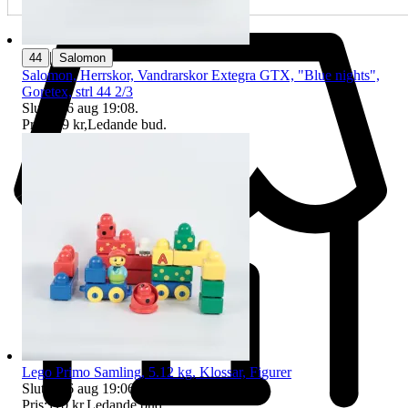
|
44
Salomon
Salomon, Herrskor, Vandrarskor Extegra GTX, "Blue nights",
Goretex, strl 44 2/3
Sluttid
16 aug 19:08
.
Pris:
249 kr
,
Ledande bud
.
Lego Primo Samling, 5.12 kg, Klossar, Figurer
Sluttid
16 aug 19:06
.
Pris:
110 kr
,
Ledande bud
.