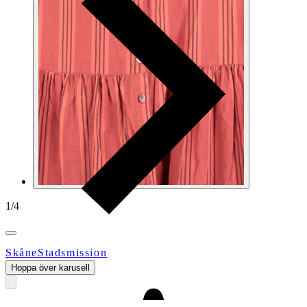
1
/
4
SkåneStadsmission
Hoppa över karusell