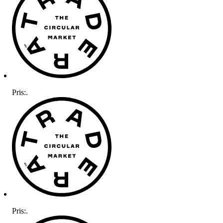
Pris:
.
Pris:
.