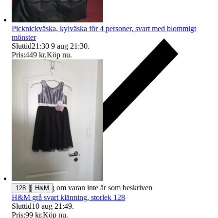
Picknickväska, kylväska för 4 personer, svart med blommigt
mönster
Sluttid
21:30
9 aug 21:30
.
Pris:
449 kr
,
Köp nu
.
|
Ersättning om varan inte är som beskriven
128
H&M
H&M grå svart klänning, storlek 128
Sluttid
10 aug 21:49
.
Pris:
99 kr
,
Köp nu
.