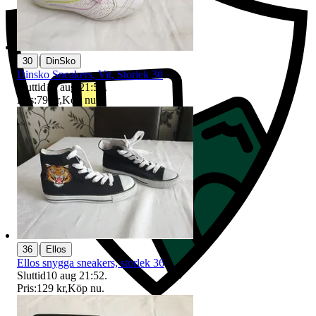
|
30
DinSko
Dinsko Sneakers, Vit, Storlek 30
Sluttid
10 aug 21:51
.
Pris:
79 kr
,
Köp nu
.
|
36
Ellos
Ellos snygga sneakers, storlek 36
Sluttid
10 aug 21:52
.
Pris:
129 kr
,
Köp nu
.