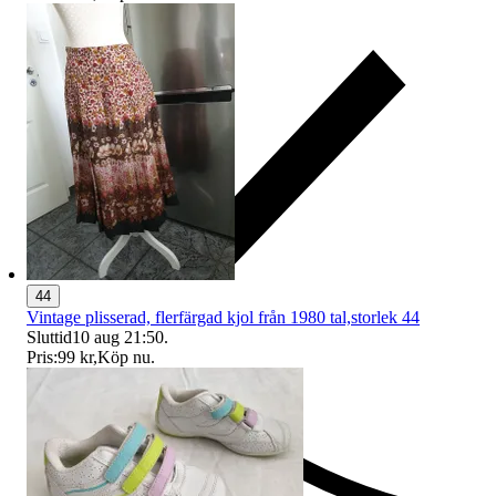
44
Vintage plisserad, flerfärgad kjol från 1980 tal,storlek 44
Sluttid
10 aug 21:50
.
Pris:
99 kr
,
Köp nu
.
Ersättning om du inte får din vara