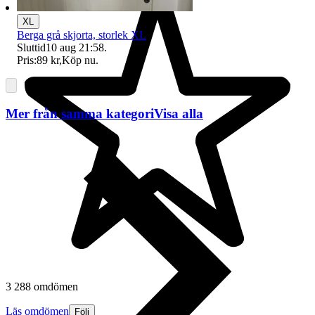
XL
Berga grå skjorta, storlek XL
Sluttid
10 aug 21:58
.
Pris:
89 kr
,
Köp nu
.
Mer från samma kategori
Visa alla
3 288 omdömen
Läs omdömen
Följ