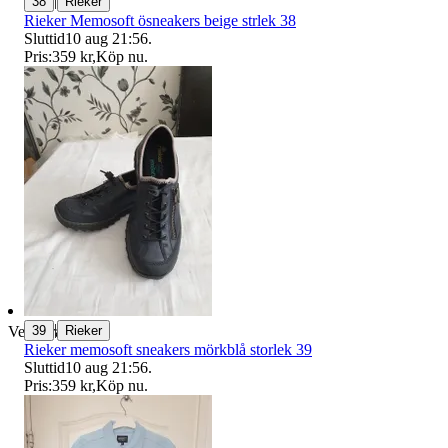
|
38
Rieker
Rieker Memosoft ösneakers beige strlek 38
Sluttid
10 aug 21:56
.
Pris:
359 kr
,
Köp nu
.
|
39
Rieker
Verifierad
Rieker memosoft sneakers mörkblå storlek 39
Sluttid
10 aug 21:56
.
Pris:
359 kr
,
Köp nu
.