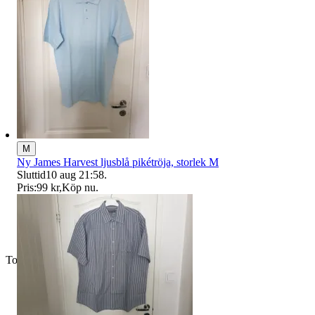
M
Ny James Harvest ljusblå pikétröja, storlek M
Sluttid
10 aug 21:58
.
Pris:
99 kr
,
Köp nu
.
Toppsäljare