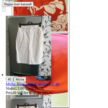
Hoppa över karusell
|
40
Micha
Micha Jeans vit kjol, storlek EU 40
Sluttid
21:00
9 aug 21:00
.
Pris:
49 kr
,
Eller Köp nu
599 kr
,
.