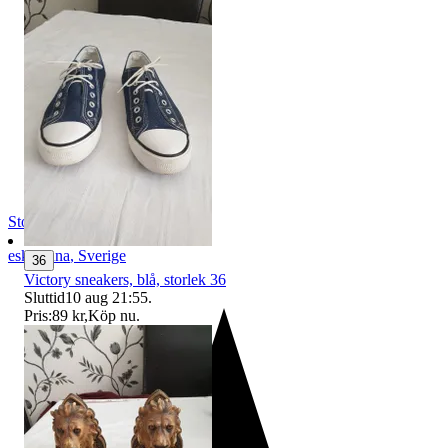
StojJov
eskilstuna
,
Sverige
36
Victory sneakers, blå, storlek 36
Sluttid
10 aug 21:55
.
Pris:
89 kr
,
Köp nu
.