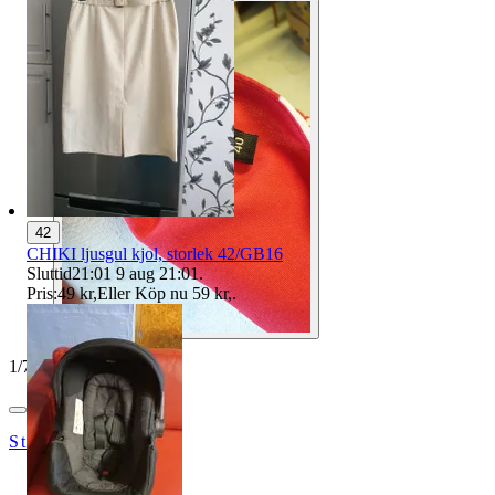
42
CHIKI ljusgul kjol, storlek 42/GB16
Sluttid
21:01
9 aug 21:01
.
Pris:
49 kr
,
Eller Köp nu
59 kr
,
.
1
/
7
StojJov