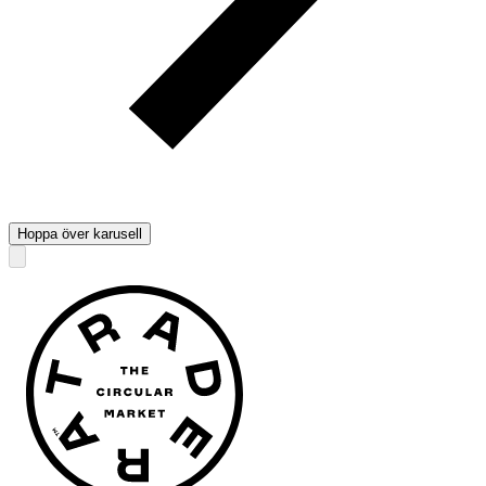
Hoppa över karusell