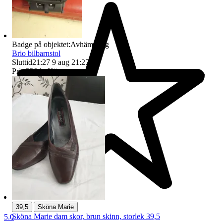
Badge på objektet:
Avhämtning
Brio bilbarnstol
Sluttid
21:27
9 aug 21:27
.
Pris:
329 kr
,
Köp nu
.
|
39,5
Sköna Marie
Sköna Marie dam skor, brun skinn, storlek 39,5
5.0