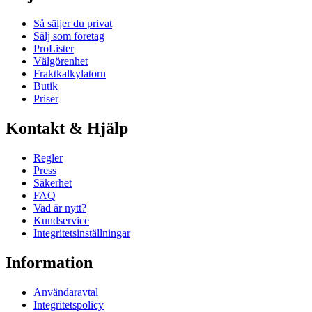
Så säljer du privat
Sälj som företag
ProLister
Välgörenhet
Fraktkalkylatorn
Butik
Priser
Kontakt & Hjälp
Regler
Press
Säkerhet
FAQ
Vad är nytt?
Kundservice
Integritetsinställningar
Information
Användaravtal
Integritetspolicy