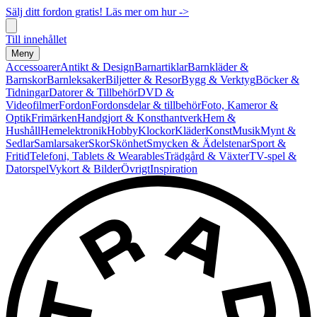
Sälj ditt fordon gratis! Läs mer om hur ->
Till innehållet
Meny
Accessoarer
Antikt & Design
Barnartiklar
Barnkläder &
Barnskor
Barnleksaker
Biljetter & Resor
Bygg & Verktyg
Böcker &
Tidningar
Datorer & Tillbehör
DVD &
Videofilmer
Fordon
Fordonsdelar & tillbehör
Foto, Kameror &
Optik
Frimärken
Handgjort & Konsthantverk
Hem &
Hushåll
Hemelektronik
Hobby
Klockor
Kläder
Konst
Musik
Mynt &
Sedlar
Samlarsaker
Skor
Skönhet
Smycken & Ädelstenar
Sport &
Fritid
Telefoni, Tablets & Wearables
Trädgård & Växter
TV-spel &
Datorspel
Vykort & Bilder
Övrigt
Inspiration