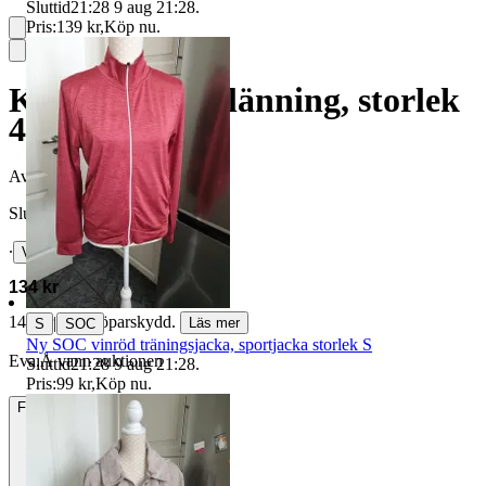
Sluttid
21:28
9 aug 21:28
.
Pris:
139 kr
,
Köp nu
.
Kappahl röd klänning, storlek
40
Avslutad
24 maj 21:17
Slutpris
∙
Visa bud
134 kr
143 kr med köparskydd.
|
Läs mer
S
SOC
Ny SOC vinröd träningsjacka, sportjacka storlek S
Eva.Å vann auktionen
Sluttid
21:28
9 aug 21:28
.
Pris:
99 kr
,
Köp nu
.
Frakt
Från 49 kr