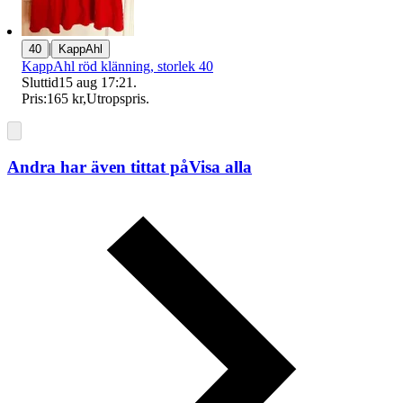
|
40
KappAhl
KappAhl röd klänning, storlek 40
Sluttid
15 aug 17:21
.
Pris:
165 kr
,
Utropspris
.
Andra har även tittat på
Visa alla