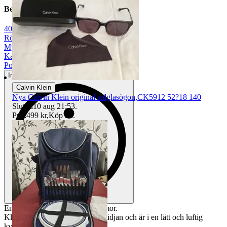
Beskrivning
40
|
Röd
|
Mycket gott skick
|
KappAhl
|
Polyester
Inga eller minimala tecken på användning
Calvin Klein
Nya Calvin Klein original solglasögon,CK5912 52?18 140
Sluttid
10 aug 21:53
.
Pris:
499 kr
,
Köp nu
.
En röd klänning med vita blommor.
Klänningen har en knytband i midjan och är i en lätt och luftig
kvalitet.