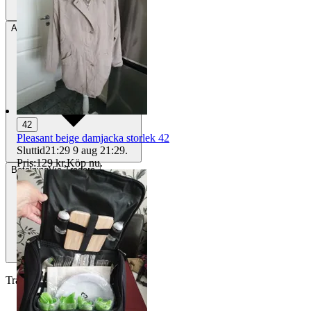
Avhämtning
eskilstuna, Sverige
42
Pleasant beige damjacka storlek 42
Sluttid
21:29
9 aug 21:29
.
Pris:
129 kr
,
Köp nu
.
Betalning
Via Tradera
Traderas köparskydd