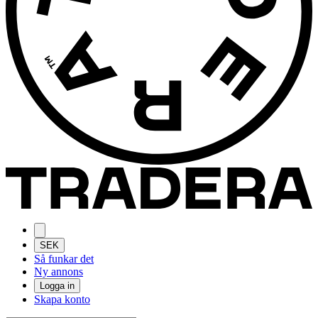
SEK
Så funkar det
Ny annons
Logga in
Skapa konto