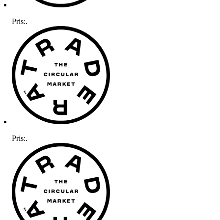
Pris:
.
Pris:
.