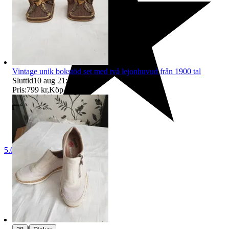
Vintage unik bokstöd set med två lejonhuvud från 1900 tal
Sluttid
10 aug 21:55
.
Pris:
799 kr
,
Köp nu
.
5.0