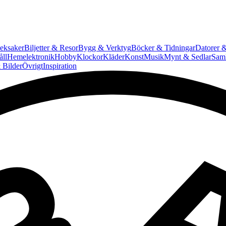
eksaker
Biljetter & Resor
Bygg & Verktyg
Böcker & Tidningar
Datorer &
ll
Hemelektronik
Hobby
Klockor
Kläder
Konst
Musik
Mynt & Sedlar
Saml
 Bilder
Övrigt
Inspiration