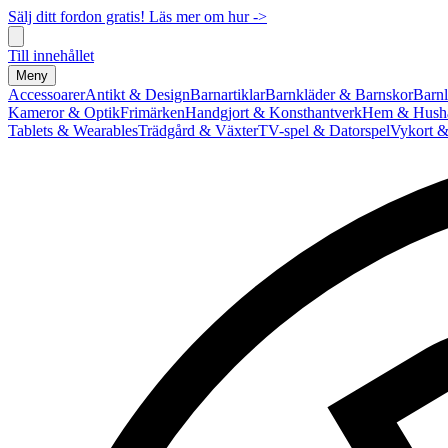
Sälj ditt fordon gratis! Läs mer om hur ->
Till innehållet
Meny
Accessoarer
Antikt & Design
Barnartiklar
Barnkläder & Barnskor
Barnl
Kameror & Optik
Frimärken
Handgjort & Konsthantverk
Hem & Hushå
Tablets & Wearables
Trädgård & Växter
TV-spel & Datorspel
Vykort &