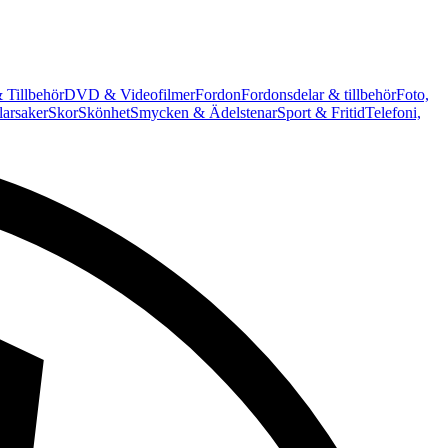
 Tillbehör
DVD & Videofilmer
Fordon
Fordonsdelar & tillbehör
Foto,
arsaker
Skor
Skönhet
Smycken & Ädelstenar
Sport & Fritid
Telefoni,