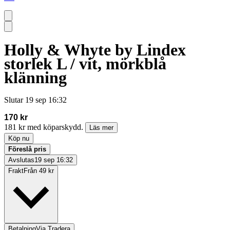
Holly & Whyte by Lindex
storlek L / vit, mörkblå
klänning
Slutar
19 sep 16:32
170 kr
181 kr med köparskydd.
Läs mer
Köp nu
Föreslå pris
Avslutas
19 sep 16:32
Frakt
Från 49 kr
Betalning
Via Tradera