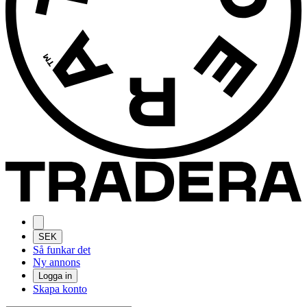
SEK
Så funkar det
Ny annons
Logga in
Skapa konto