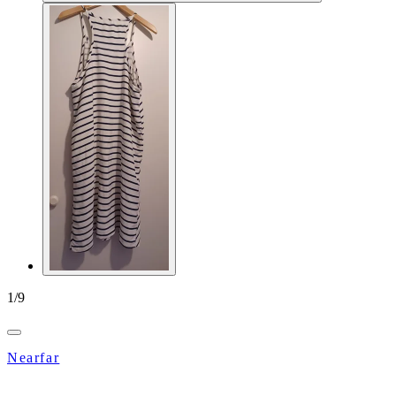
1
/
9
Nearfar