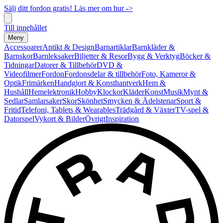
Sälj ditt fordon gratis! Läs mer om hur ->
Till innehållet
Meny
Accessoarer
Antikt & Design
Barnartiklar
Barnkläder &
Barnskor
Barnleksaker
Biljetter & Resor
Bygg & Verktyg
Böcker &
Tidningar
Datorer & Tillbehör
DVD &
Videofilmer
Fordon
Fordonsdelar & tillbehör
Foto, Kameror &
Optik
Frimärken
Handgjort & Konsthantverk
Hem &
Hushåll
Hemelektronik
Hobby
Klockor
Kläder
Konst
Musik
Mynt &
Sedlar
Samlarsaker
Skor
Skönhet
Smycken & Ädelstenar
Sport &
Fritid
Telefoni, Tablets & Wearables
Trädgård & Växter
TV-spel &
Datorspel
Vykort & Bilder
Övrigt
Inspiration