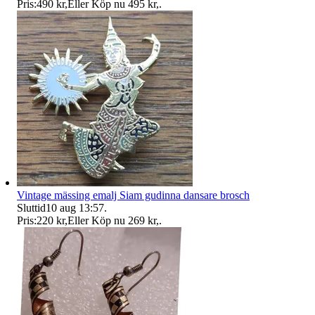
Pris:
490 kr
,
Eller Köp nu
495 kr
,
.
Vintage mässing emalj Siam gudinna dansare brosch
Sluttid
10 aug 13:57
.
Pris:
220 kr
,
Eller Köp nu
269 kr
,
.