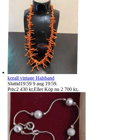
korall vintage Halsband
Sluttid
19:59
9 aug 19:59
.
Pris:
2 430 kr
,
Eller Köp nu
2 700 kr
,
.