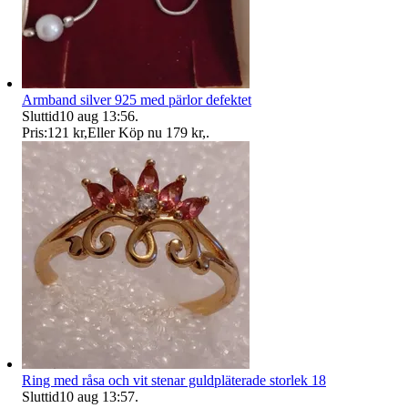
Armband silver 925 med pärlor defektet
Sluttid
10 aug 13:56
.
Pris:
121 kr
,
Eller Köp nu
179 kr
,
.
Ring med råsa och vit stenar guldpläterade storlek 18
Sluttid
10 aug 13:57
.