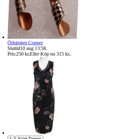
Örhängen Copper
Sluttid
10 aug 13:58
.
Pris:
250 kr
,
Eller Köp nu
315 kr
,
.
|
L
Saint Tropez