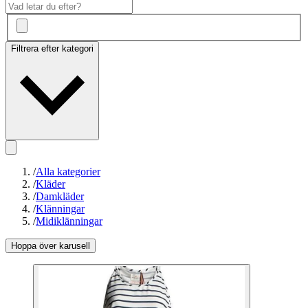
Filtrera efter kategori
/
Alla kategorier
/
Kläder
/
Damkläder
/
Klänningar
/
Midiklänningar
Hoppa över karusell