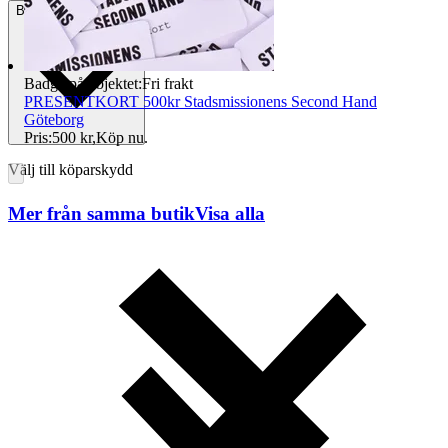
Betalning
Via Tradera
Badge på objektet:
Fri frakt
PRESENTKORT 500kr Stadsmissionens Second Hand
Göteborg
Pris:
500 kr
,
Köp nu
.
Välj till köparskydd
Mer från samma butik
Visa alla