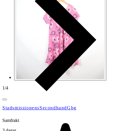
1
/
4
StadsmissionensSecondhandGbg
Samfrakt
3 dagar