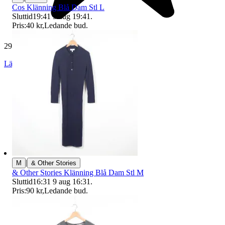
Cos Klänning Blå Dam Stl L
Sluttid
19:41
9 aug 19:41
.
Pris:
40 kr
,
Ledande bud
.
29 188 omdömen
Läs omdömen
Följ
|
M
& Other Stories
& Other Stories Klänning Blå Dam Stl M
Sluttid
16:31
9 aug 16:31
.
Pris:
90 kr
,
Ledande bud
.