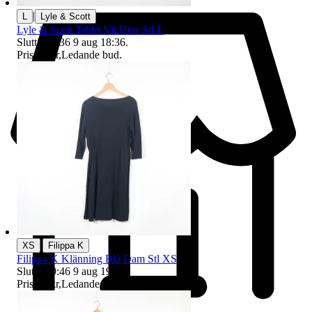
|
L
Lyle & Scott
Lyle & Scott Tshirt Vit Herr Stl.L
Sluttid
18:36
9 aug 18:36
.
Pris:
80 kr
,
Ledande bud
.
|
XS
Filippa K
Filippa K Klänning Blå Dam Stl XS
Sluttid
19:46
9 aug 19:46
.
Pris:
31 kr
,
Ledande bud
.