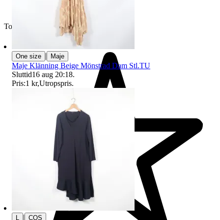
Toppsäljare
|
One size
Maje
Maje Klänning Beige Mönstrad Dam Stl.TU
Sluttid
16 aug 20:18
.
Pris:
1 kr
,
Utropspris
.
|
L
COS