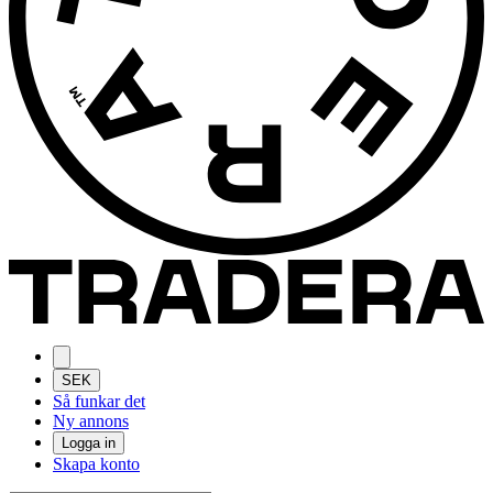
SEK
Så funkar det
Ny annons
Logga in
Skapa konto