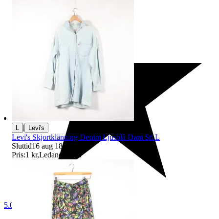
|
L
Levi's
Levi's Skjortklänning Denim Ljusblå Dam Stl.L
Sluttid
16 aug 18:41
.
Pris:
1 kr
,
Ledande bud
.
5.0