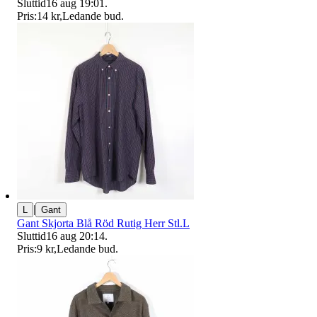
Sluttid
16 aug 19:01
.
Pris:
14 kr
,
Ledande bud
.
|
L
Gant
Gant Skjorta Blå Röd Rutig Herr Stl.L
Sluttid
16 aug 20:14
.
Pris:
9 kr
,
Ledande bud
.