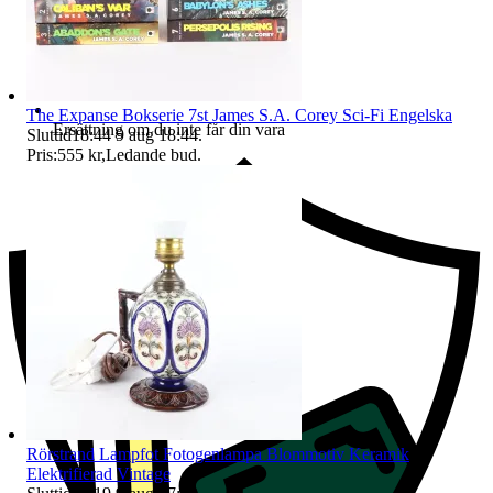
The Expanse Bokserie 7st James S.A. Corey Sci-Fi Engelska
Ersättning om du inte får din vara
Sluttid
18:44
9 aug 18:44
.
Pris:
555 kr
,
Ledande bud
.
Rörstrand Lampfot Fotogenlampa Blommotiv Keramik
Elektrifierad Vintage