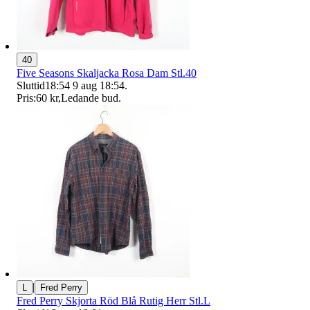
40
Five Seasons Skaljacka Rosa Dam Stl.40
Sluttid
18:54
9 aug 18:54
.
Pris:
60 kr
,
Ledande bud
.
|
L
Fred Perry
Fred Perry Skjorta Röd Blå Rutig Herr Stl.L