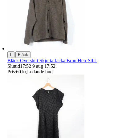
|
L
Bläck
Bläck Overshirt Skjorta Jacka Brun Herr Stl.L
Sluttid
17:52
9 aug 17:52
.
Pris:
60 kr
,
Ledande bud
.