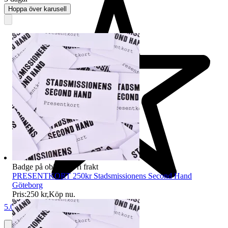
Hoppa över karusell
Badge på objektet:
Fri frakt
PRESENTKORT 250kr Stadsmissionens Second Hand
Göteborg
Pris:
250 kr
,
Köp nu
.
5.0