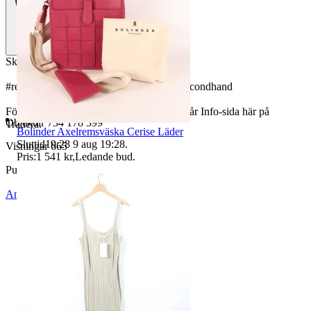
Skick: Gott begagnat skick.
#retro #vintage #samlarobjekt #design #secondhand
För butiksinformation och köpvillkor, se vår Info-sida här på
Objektnr
734 178 399
Tradera.
Bolinder Axelremsväska Cerise Läder
Sluttid
19:28
9 aug 19:28
.
Visningar
665
Pris:
1 541 kr
,
Ledande bud
.
Publicerad
31 maj 19:06
Anmäl
Sälj liknande