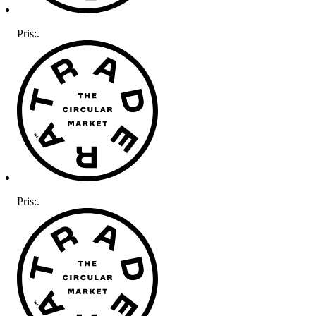
Pris:
.
Pris:
.