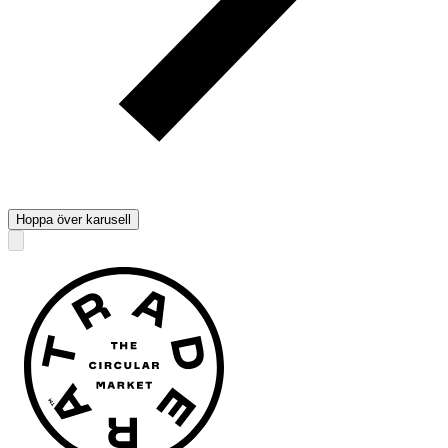
Hoppa över karusell