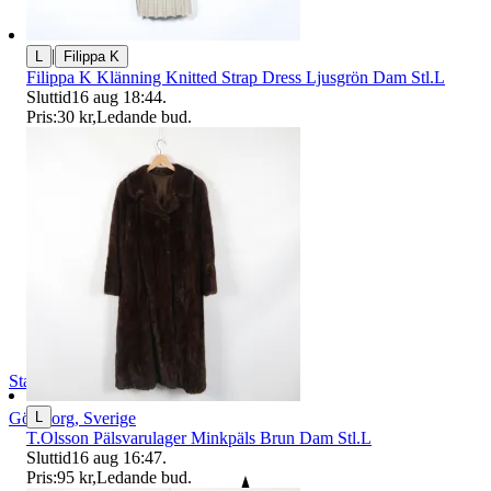
|
L
Filippa K
Filippa K Klänning Knitted Strap Dress Ljusgrön Dam Stl.L
Sluttid
16 aug 18:44
.
Pris:
30 kr
,
Ledande bud
.
StadsmissionensSecondhandGbg
Göteborg
,
Sverige
L
T.Olsson Pälsvarulager Minkpäls Brun Dam Stl.L
Sluttid
16 aug 16:47
.
Pris:
95 kr
,
Ledande bud
.