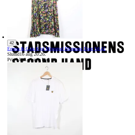
42
Emma & Gaia Kjol Mönstrad Blommig Dam Stl.42
Sluttid
16 aug 20:26
.
Pris:
1 kr
,
Ledande bud
.