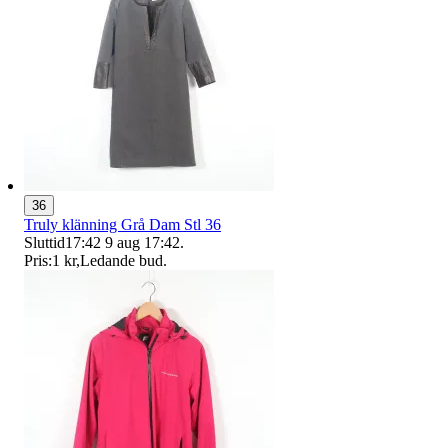
36
Truly klänning Grå Dam Stl 36
Sluttid
17:42
9 aug 17:42
.
Pris:
1 kr
,
Ledande bud
.