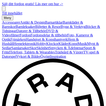
Sälj ditt fordon gratis! Läs mer om hur ->
Till innehållet
Meny
Accessoarer
Antikt & Design
Barnartiklar
Barnkläder &
Barnskor
Barnleksaker
Biljetter & Resor
Bygg & Verktyg
Böcker &
Tidningar
Datorer & Tillbehör
DVD &
Videofilmer
Fordon
Fordonsdelar & tillbehör
Foto, Kameror &
Optik
Frimärken
Handgjort & Konsthantverk
Hem &
Hushåll
Hemelektronik
Hobby
Klockor
Kläder
Konst
Musik
Mynt &
Sedlar
Samlarsaker
Skor
Skönhet
Smycken & Ädelstenar
Sport &
Fritid
Telefoni, Tablets & Wearables
Trädgård & Växter
TV-spel &
Datorspel
Vykort & Bilder
Övrigt
Inspiration