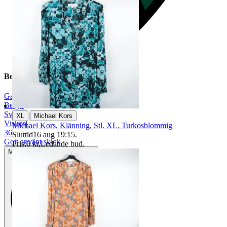
Beskrivning
Ganni
|
Beige
|
Svart
|
|
XL
Michael Kors
Viskos
|
Michael Kors, Klänning, Stl. XL, Turkosblommig
36
|
Sluttid
16 aug 19:15
.
Gott använt skick
Pris:
6 kr
,
Ledande bud
.
Mindre tecken på användning