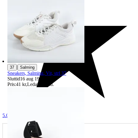
|
37
Salming
Sneakers, Salming, Vit, strl 37
Sluttid
16 aug 19:12
.
Pris:
41 kr
,
Ledande bud
.
5.0