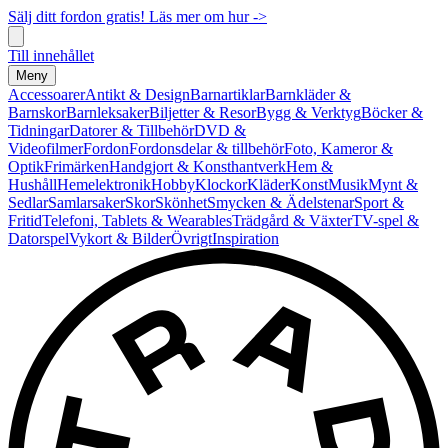
Sälj ditt fordon gratis! Läs mer om hur ->
Till innehållet
Meny
Accessoarer
Antikt & Design
Barnartiklar
Barnkläder &
Barnskor
Barnleksaker
Biljetter & Resor
Bygg & Verktyg
Böcker &
Tidningar
Datorer & Tillbehör
DVD &
Videofilmer
Fordon
Fordonsdelar & tillbehör
Foto, Kameror &
Optik
Frimärken
Handgjort & Konsthantverk
Hem &
Hushåll
Hemelektronik
Hobby
Klockor
Kläder
Konst
Musik
Mynt &
Sedlar
Samlarsaker
Skor
Skönhet
Smycken & Ädelstenar
Sport &
Fritid
Telefoni, Tablets & Wearables
Trädgård & Växter
TV-spel &
Datorspel
Vykort & Bilder
Övrigt
Inspiration