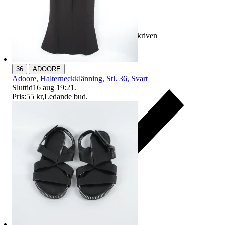
Ersättning om varan inte är som beskriven
|
36
ADOORE
Adoore, Halterneckklänning, Stl. 36, Svart
Sluttid
16 aug 19:21
.
Pris:
55 kr
,
Ledande bud
.