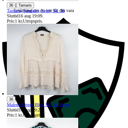
|
36
Tamaris
Ersättning om du inte får din vara
Tamaris, Sandaler, Svart, Stl. 36
Sluttid
16 aug 19:09
.
Pris:
1 kr
,
Utropspris
.
36
Malene Birger, Blus, Stl. 36, Beige
Sluttid
16 aug 19:23
.
Pris:
1 kr
,
Utropspris
.