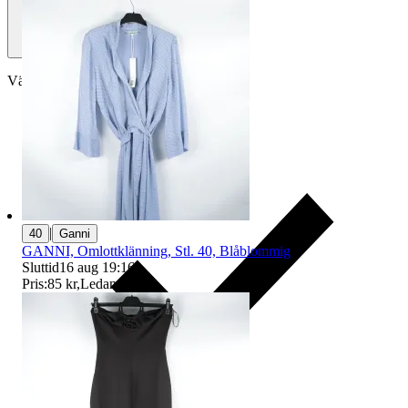
Välj till köparskydd
|
40
Ganni
GANNI, Omlottklänning, Stl. 40, Blåblommig
Sluttid
16 aug 19:16
.
Pris:
85 kr
,
Ledande bud
.