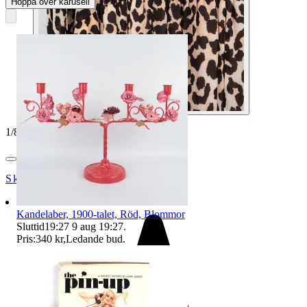
Hoppa över karusell
1
/
8
SkåneStadsmission
Kandelaber, 1900-talet, Röd, Blommor
Sluttid
19:27
9 aug 19:27
.
Pris:
340 kr
,
Ledande bud
.