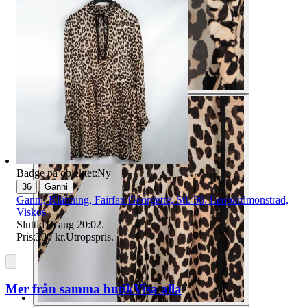
Badge på objektet:
Ny
|
36
Ganni
Ganni, Klänning, Fairfax Georgette, Stl. 36, Leopardmönstrad,
Viskos
Sluttid
16 aug 20:02
.
Pris:
300 kr
,
Utropspris
.
Mer från samma butik
Visa alla