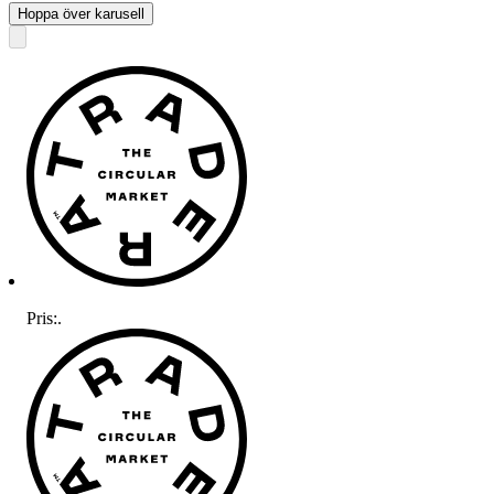
Hoppa över karusell
Pris:
.