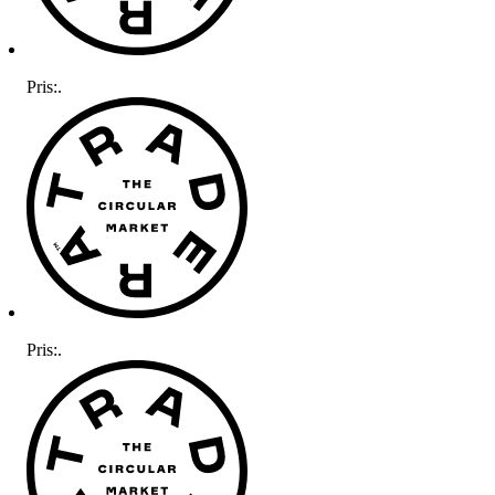
Pris:
.
Pris:
.