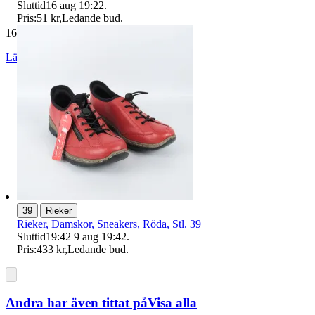
Sluttid
16 aug 19:22
.
Pris:
51 kr
,
Ledande bud
.
16 699 omdömen
Läs omdömen
Följ
|
39
Rieker
Rieker, Damskor, Sneakers, Röda, Stl. 39
Sluttid
19:42
9 aug 19:42
.
Pris:
433 kr
,
Ledande bud
.
Andra har även tittat på
Visa alla