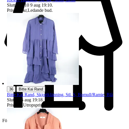
Sluttid
19:10
9 aug 19:10
.
Pris:
185 kr
,
Ledande bud
.
|
36
Bitte Kai Rand
Bitte Kai Rand, Skjortklänning, Stl. S, Bomull/Ramie, Blå
Sluttid
16 aug 19:18
.
Pris:
1 kr
,
Utropspris
.
Företag