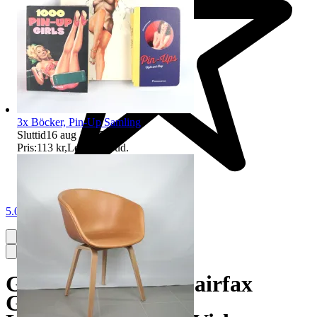
3x Böcker, Pin-Up Samling
Sluttid
16 aug 19:35
.
Pris:
113 kr
,
Ledande bud
.
5.0
Ganni, Klänning, Fairfax
Georgette, Stl. 36,