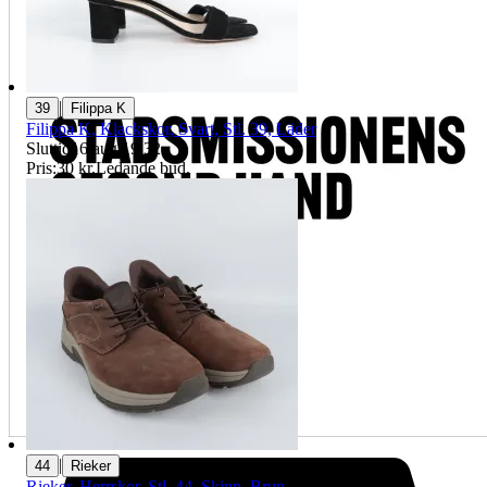
|
39
Filippa K
Filippa K, Klackskor, Svart, Stl. 39, Läder
Sluttid
16 aug 19:32
.
Pris:
30 kr
,
Ledande bud
.
|
44
Rieker
Rieker, Herrskor, Stl. 44, Skinn, Brun