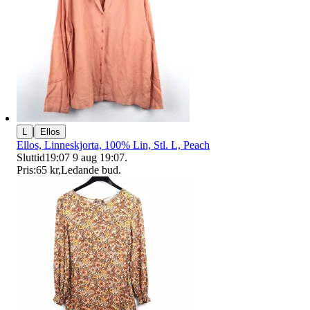
|
L
Ellos
Ellos, Linneskjorta, 100% Lin, Stl. L, Peach
Sluttid
19:07
9 aug 19:07
.
Pris:
65 kr
,
Ledande bud
.