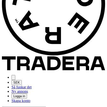
SEK
Så funkar det
Ny annons
Logga in
Skapa konto