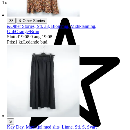
Toppsäljare
|
38
& Other Stories
&Other Stories, Stl. 38, Blommig, Midiklänning,
Gul/Orange/Brun
Sluttid
19:08
9 aug 19:08
.
Pris:
1 kr
,
Ledande bud
.
S
Kay Day, Maxikjol med slits, Linne, Stl. S, Svart