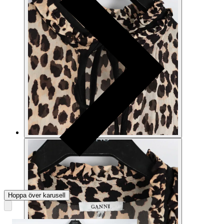
Hoppa över karusell