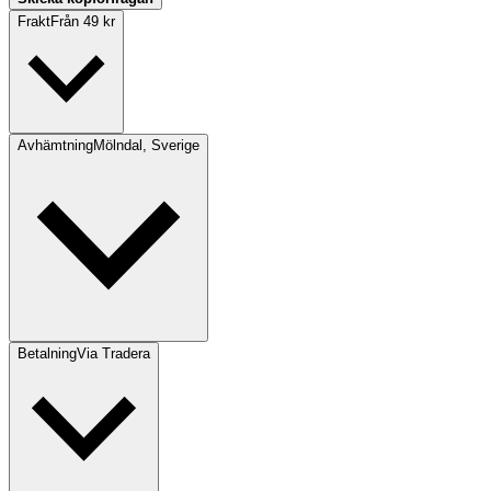
Frakt
Från 49 kr
Avhämtning
Mölndal, Sverige
Betalning
Via Tradera