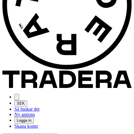
SEK
Så funkar det
Ny annons
Logga in
Skapa konto