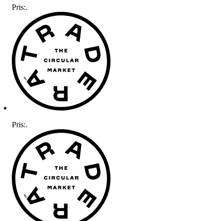
Pris:
.
Pris:
.