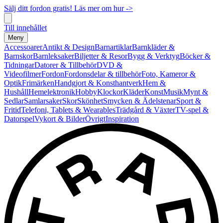
Sälj ditt fordon gratis! Läs mer om hur ->
Till innehållet
Meny
Accessoarer
Antikt & Design
Barnartiklar
Barnkläder &
Barnskor
Barnleksaker
Biljetter & Resor
Bygg & Verktyg
Böcker &
Tidningar
Datorer & Tillbehör
DVD &
Videofilmer
Fordon
Fordonsdelar & tillbehör
Foto, Kameror &
Optik
Frimärken
Handgjort & Konsthantverk
Hem &
Hushåll
Hemelektronik
Hobby
Klockor
Kläder
Konst
Musik
Mynt &
Sedlar
Samlarsaker
Skor
Skönhet
Smycken & Ädelstenar
Sport &
Fritid
Telefoni, Tablets & Wearables
Trädgård & Växter
TV-spel &
Datorspel
Vykort & Bilder
Övrigt
Inspiration