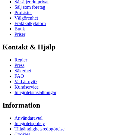
Så säljer du privat
Sälj som företag
ProLister
Välgörenhet
Fraktkalkylatorn
Butik
Priser
Kontakt & Hjälp
Regler
Press
Säkerhet
FAQ
Vad är nytt?
Kundservice
Integritetsinställningar
Information
Användaravtal
Integritetspolicy
Tillgänglighetsredogörelse
Cookies