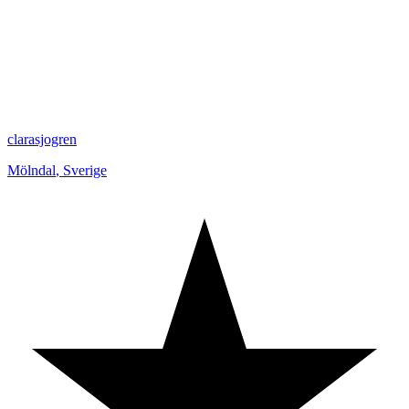
clarasjogren
Mölndal
,
Sverige