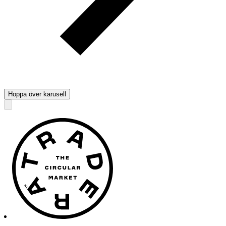
Hoppa över karusell