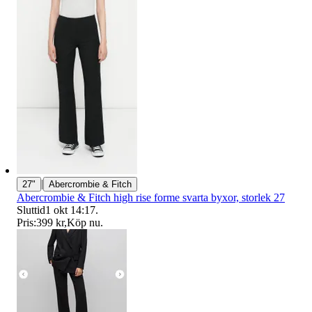
|
27"
Abercrombie & Fitch
Abercrombie & Fitch high rise forme svarta byxor, storlek 27
Sluttid
1 okt 14:17
.
Pris:
399 kr
,
Köp nu
.