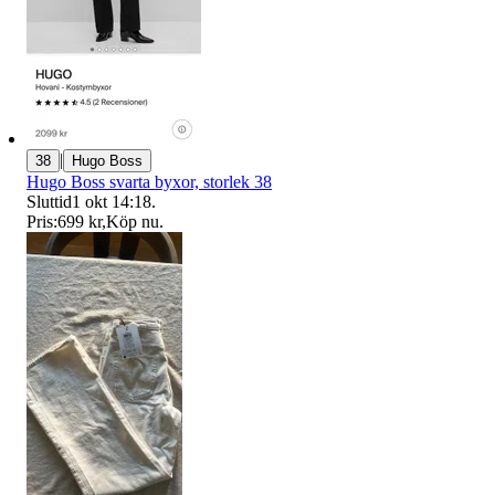
|
38
Hugo Boss
Hugo Boss svarta byxor, storlek 38
Sluttid
1 okt 14:18
.
Pris:
699 kr
,
Köp nu
.