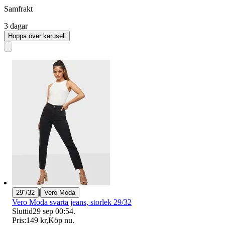
Samfrakt
3 dagar
Hoppa över karusell
|
29"/32
Vero Moda
Vero Moda svarta jeans, storlek 29/32
Sluttid
29 sep 00:54
.
Pris:
149 kr
,
Köp nu
.