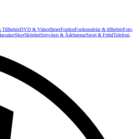
 Tillbehör
DVD & Videofilmer
Fordon
Fordonsdelar & tillbehör
Foto,
arsaker
Skor
Skönhet
Smycken & Ädelstenar
Sport & Fritid
Telefoni,