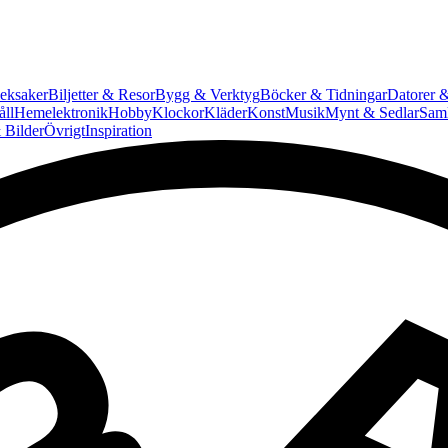
eksaker
Biljetter & Resor
Bygg & Verktyg
Böcker & Tidningar
Datorer &
ll
Hemelektronik
Hobby
Klockor
Kläder
Konst
Musik
Mynt & Sedlar
Saml
 Bilder
Övrigt
Inspiration