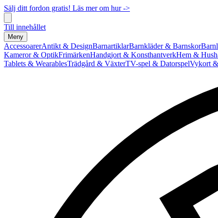
Sälj ditt fordon gratis! Läs mer om hur ->
Till innehållet
Meny
Accessoarer
Antikt & Design
Barnartiklar
Barnkläder & Barnskor
Barnl
Kameror & Optik
Frimärken
Handgjort & Konsthantverk
Hem & Hushå
Tablets & Wearables
Trädgård & Växter
TV-spel & Datorspel
Vykort &