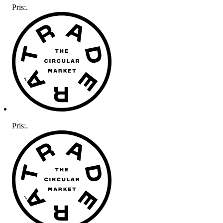
Pris:
.
Pris:
.