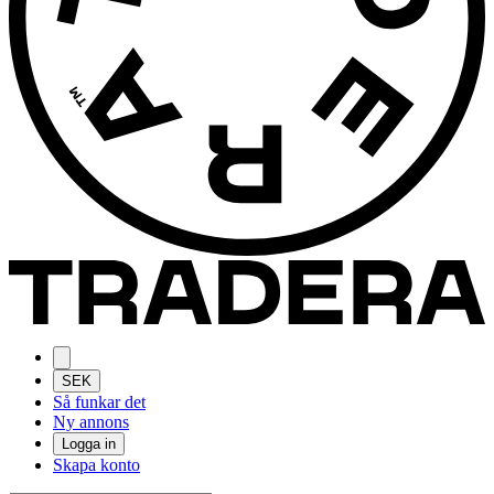
SEK
Så funkar det
Ny annons
Logga in
Skapa konto