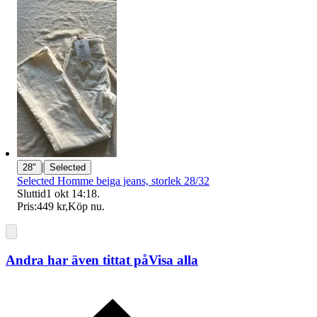
|
28"
Selected
Selected Homme beiga jeans, storlek 28/32
Sluttid
1 okt 14:18
.
Pris:
449 kr
,
Köp nu
.
Andra har även tittat på
Visa alla