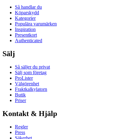
Så handlar du
Köparskydd
Kategorier
Populära varumärken
Inspiration
Presentkort
Authenticated
Sälj
Så säljer du privat
Sälj som företag
ProLister
Välgörenhet
Fraktkalkylatorn
Butik
Priser
Kontakt & Hjälp
Regler
Press
Säkerhet