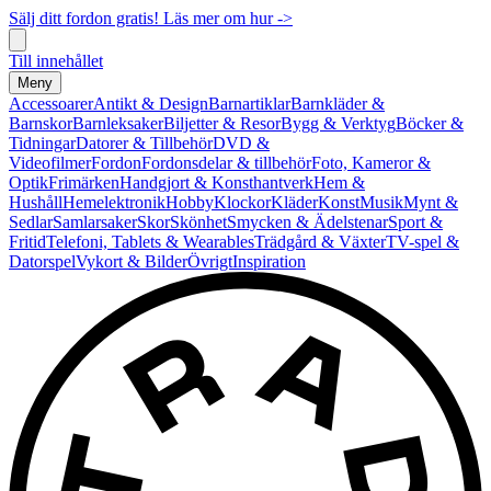
Sälj ditt fordon gratis! Läs mer om hur ->
Till innehållet
Meny
Accessoarer
Antikt & Design
Barnartiklar
Barnkläder &
Barnskor
Barnleksaker
Biljetter & Resor
Bygg & Verktyg
Böcker &
Tidningar
Datorer & Tillbehör
DVD &
Videofilmer
Fordon
Fordonsdelar & tillbehör
Foto, Kameror &
Optik
Frimärken
Handgjort & Konsthantverk
Hem &
Hushåll
Hemelektronik
Hobby
Klockor
Kläder
Konst
Musik
Mynt &
Sedlar
Samlarsaker
Skor
Skönhet
Smycken & Ädelstenar
Sport &
Fritid
Telefoni, Tablets & Wearables
Trädgård & Växter
TV-spel &
Datorspel
Vykort & Bilder
Övrigt
Inspiration