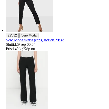
|
29"/32
Vero Moda
Vero Moda svarta jeans, storlek 29/32
Sluttid
29 sep 00:54
.
Pris:
149 kr
,
Köp nu
.