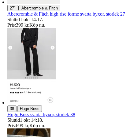
|
27"
Abercrombie & Fitch
Abercrombie & Fitch high rise forme svarta byxor, storlek 27
Sluttid
1 okt 14:17
.
Pris:
399 kr
,
Köp nu
.
|
38
Hugo Boss
Hugo Boss svarta byxor, storlek 38
Sluttid
1 okt 14:18
.
Pris:
699 kr
,
Köp nu
.