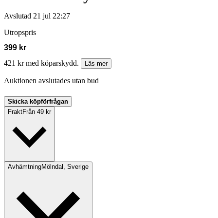
Avslutad
21 jul 22:27
Utropspris
399 kr
421 kr med köparskydd.
Läs mer
Auktionen avslutades utan bud
Skicka köpförfrågan
Frakt
Från 49 kr
Avhämtning
Mölndal, Sverige