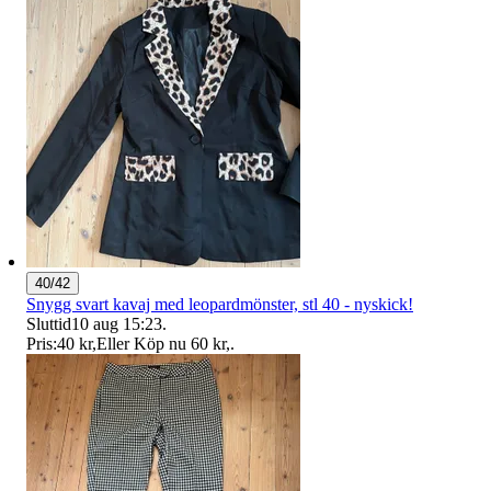
40/42
Snygg svart kavaj med leopardmönster, stl 40 - nyskick!
Sluttid
10 aug 15:23
.
Pris:
40 kr
,
Eller Köp nu
60 kr
,
.