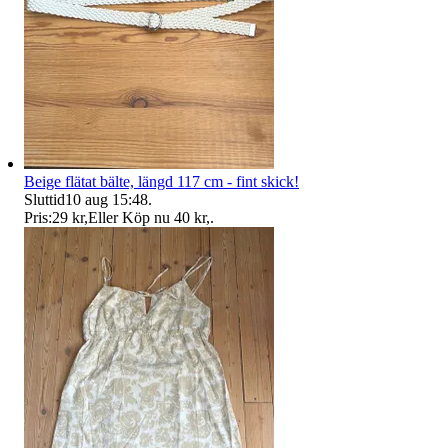
Beige flätat bälte, längd 117 cm - fint skick!
Sluttid
10 aug 15:48
.
Pris:
29 kr
,
Eller Köp nu
40 kr
,
.