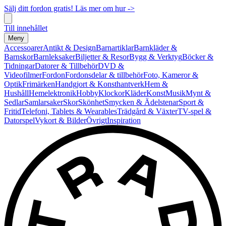
Sälj ditt fordon gratis! Läs mer om hur ->
Till innehållet
Meny
Accessoarer
Antikt & Design
Barnartiklar
Barnkläder &
Barnskor
Barnleksaker
Biljetter & Resor
Bygg & Verktyg
Böcker &
Tidningar
Datorer & Tillbehör
DVD &
Videofilmer
Fordon
Fordonsdelar & tillbehör
Foto, Kameror &
Optik
Frimärken
Handgjort & Konsthantverk
Hem &
Hushåll
Hemelektronik
Hobby
Klockor
Kläder
Konst
Musik
Mynt &
Sedlar
Samlarsaker
Skor
Skönhet
Smycken & Ädelstenar
Sport &
Fritid
Telefoni, Tablets & Wearables
Trädgård & Växter
TV-spel &
Datorspel
Vykort & Bilder
Övrigt
Inspiration