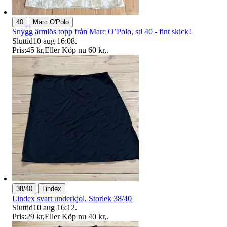
|
40
Marc O'Polo
Snygg ärmlös topp från Marc O’Polo, stl 40 - fint skick!
Sluttid
10 aug 16:08
.
Pris:
45 kr
,
Eller Köp nu
60 kr
,
.
|
38/40
Lindex
Lindex svart underkjol, Storlek 38/40
Sluttid
10 aug 16:12
.
Pris:
29 kr
,
Eller Köp nu
40 kr
,
.