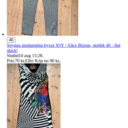
40
Snygga pepitarutiga byxor JOY / Alice Bizous, storlek 40 - fint
skick!
Sluttid
10 aug 15:28
.
Pris:
70 kr
,
Eller Köp nu
90 kr
,
.