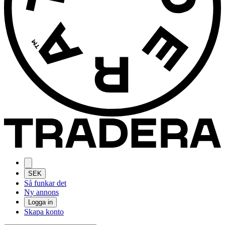
SEK
Så funkar det
Ny annons
Logga in
Skapa konto