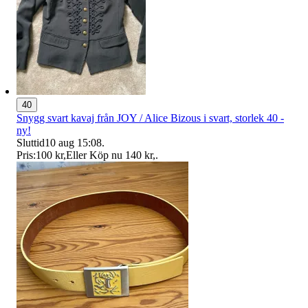
40
Snygg svart kavaj från JOY / Alice Bizous i svart, storlek 40 -
ny!
Sluttid
10 aug 15:08
.
Pris:
100 kr
,
Eller Köp nu
140 kr
,
.