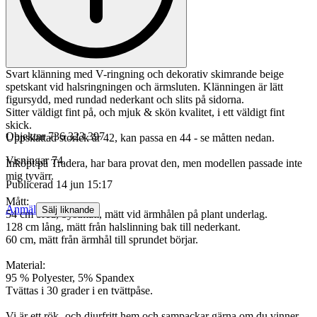
Svart klänning med V-ringning och dekorativ skimrande beige
spetskant vid halsringningen och ärmsluten. Klänningen är lätt
figursydd, med rundad nederkant och slits på sidorna.
Sitter väldigt fint på, och mjuk & skön kvalitet, i ett väldigt fint
skick.
Objektnr
736 323 397
Uppskattad storlek är 42, kan passa en 44 - se måtten nedan.
Visningar
74
Inköpt på Tradera, har bara provat den, men modellen passade inte
mig tyvärr.
Publicerad
14 jun 15:17
Mått:
Anmäl
Sälj liknande
54 cm bred, bystmått, mätt vid ärmhålen på plant underlag.
128 cm lång, mätt från halslinning bak till nederkant.
60 cm, mätt från ärmhål till sprundet börjar.
Material:
95 % Polyester, 5% Spandex
Tvättas i 30 grader i en tvättpåse.
Vi är ett rök- och djurfritt hem och sampackar gärna om du vinner