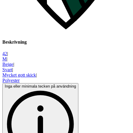
Beskrivning
42
|
M
|
Beige
|
Svart
|
Mycket gott skick
|
Polyester
Inga eller minimala tecken på användning