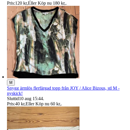
Pris:
120 kr
,
Eller Köp nu
180 kr
,
.
M
Snygg ärmlös flerfärgad topp från JOY / Alice Bizous, stl M -
nyskick!
Sluttid
10 aug 15:44
.
Pris:
40 kr
,
Eller Köp nu
60 kr
,
.