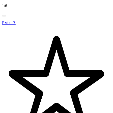
1
/
6
Evis_3