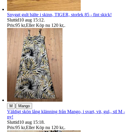
Snyggt gult bälte i skinn, TIGER, storlek 85 - fint skick!
Sluttid
10 aug 15:12
.
Pris:
95 kr
,
Eller Köp nu
120 kr
,
.
|
M
Mango
Väldigt skön lång klänning från Mango, i svart, vit, gul,, stl M -
ny!
Sluttid
10 aug 15:18
.
Pris:
95 kr
,
Eller Köp nu
120 kr
,
.