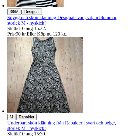
|
38/M
Desigual
Snygg och skön klänning Desigual svart, vit, m blommor,
storlek M - nyskick!
Sluttid
10 aug 15:32
.
Pris:
90 kr
,
Eller Köp nu
120 kr
,
.
|
M
Rabalder
Underbart skön klänning från Rabalder i svart och beige,
storlek M - nyskick!
Sluttid
10 aug 15:39
.