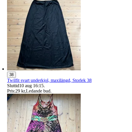
38
Twilfit svart underkjol, maxilängd, Storlek 38
Sluttid
10 aug 16:15
.
Pris:
29 kr
,
Ledande bud
.