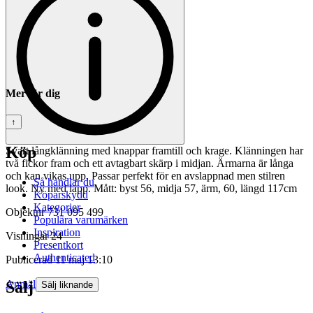
Mer för dig
↑
Köp
Svart långklänning med knappar framtill och krage. Klänningen har
två fickor fram och ett avtagbart skärp i midjan. Ärmarna är långa
och kan vikas upp. Passar perfekt för en avslappnad men stilren
Så handlar du
look. Ny med lapp. Mått: byst 56, midja 57, ärm, 60, längd 117cm
Köparskydd
Kategorier
Objektnr
731 095 499
Populära varumärken
Inspiration
Visningar
24
Presentkort
Authenticated
Publicerad
11 maj 13:10
Sälj
Anmäl
Sälj liknande