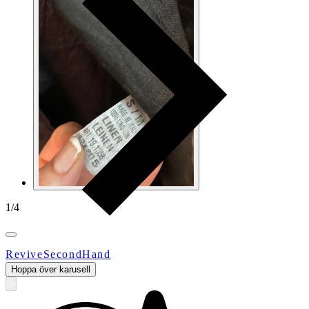
1
/
4
ReviveSecondHand
Hoppa över karusell