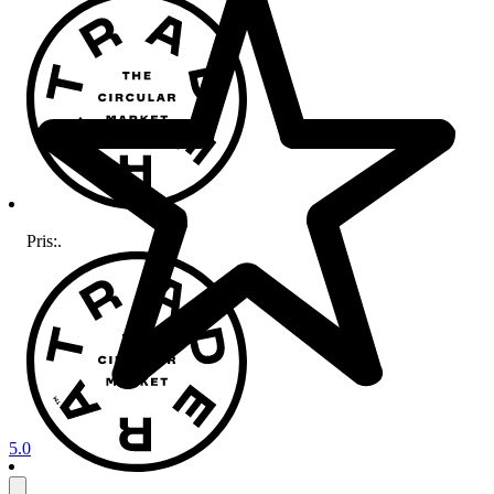
Pris:
.
5.0