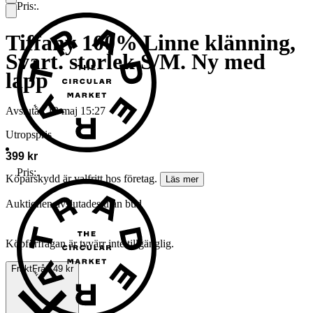
Pris:
.
Tiffany 100% Linne klänning,
Svart. storlek S/M. Ny med
lapp
Avslutad
12 maj 15:27
Utropspris
399 kr
Pris:
.
Köparskydd är valfritt hos företag.
Läs mer
Auktionen avslutades utan bud
Köpförfrågan är tyvärr inte tillgänglig.
Frakt
Från 49 kr