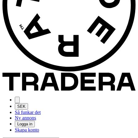
SEK
Så funkar det
Ny annons
Logga in
Skapa konto