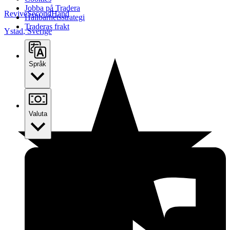
Jobba på Tradera
ReviveSecondHand
Hållbarhetsstrategi
Traderas frakt
Ystad
,
Sverige
Språk
Valuta