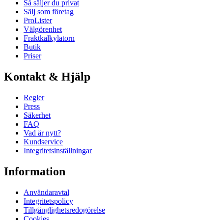
Så säljer du privat
Sälj som företag
ProLister
Välgörenhet
Fraktkalkylatorn
Butik
Priser
Kontakt & Hjälp
Regler
Press
Säkerhet
FAQ
Vad är nytt?
Kundservice
Integritetsinställningar
Information
Användaravtal
Integritetspolicy
Tillgänglighetsredogörelse
Cookies