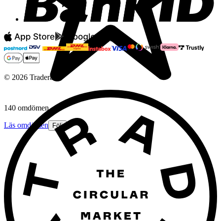
©
2026
Tradera
140 omdömen
Läs omdömen
Följ