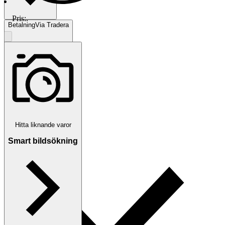
Pris:
.
Betalning
Via Tradera
Välj till köparskydd
Hitta liknande varor
Smart bildsökning