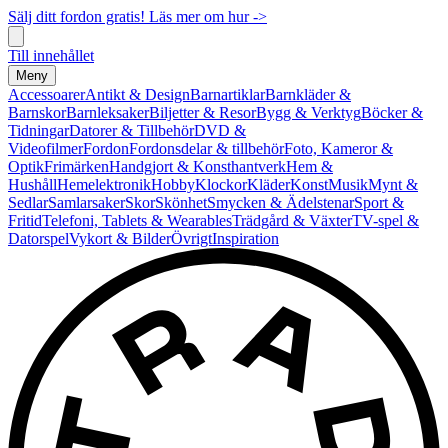
Sälj ditt fordon gratis! Läs mer om hur ->
Till innehållet
Meny
Accessoarer
Antikt & Design
Barnartiklar
Barnkläder &
Barnskor
Barnleksaker
Biljetter & Resor
Bygg & Verktyg
Böcker &
Tidningar
Datorer & Tillbehör
DVD &
Videofilmer
Fordon
Fordonsdelar & tillbehör
Foto, Kameror &
Optik
Frimärken
Handgjort & Konsthantverk
Hem &
Hushåll
Hemelektronik
Hobby
Klockor
Kläder
Konst
Musik
Mynt &
Sedlar
Samlarsaker
Skor
Skönhet
Smycken & Ädelstenar
Sport &
Fritid
Telefoni, Tablets & Wearables
Trädgård & Växter
TV-spel &
Datorspel
Vykort & Bilder
Övrigt
Inspiration