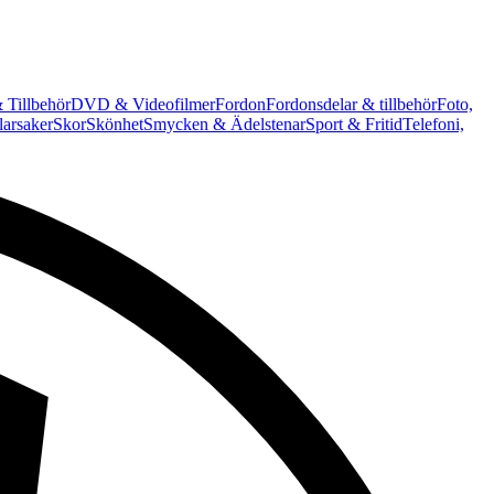
 Tillbehör
DVD & Videofilmer
Fordon
Fordonsdelar & tillbehör
Foto,
arsaker
Skor
Skönhet
Smycken & Ädelstenar
Sport & Fritid
Telefoni,