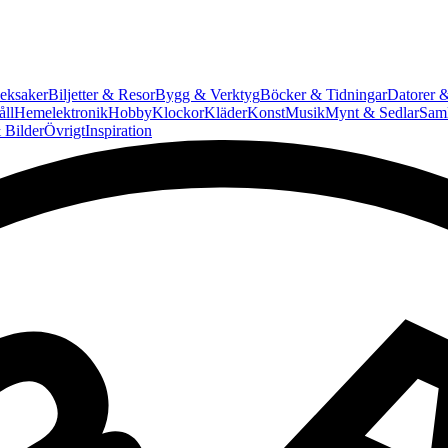
eksaker
Biljetter & Resor
Bygg & Verktyg
Böcker & Tidningar
Datorer &
ll
Hemelektronik
Hobby
Klockor
Kläder
Konst
Musik
Mynt & Sedlar
Saml
 Bilder
Övrigt
Inspiration