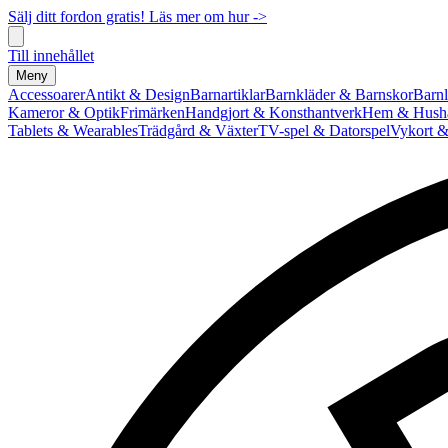
Sälj ditt fordon gratis! Läs mer om hur ->
Till innehållet
Meny
Accessoarer
Antikt & Design
Barnartiklar
Barnkläder & Barnskor
Barnl
Kameror & Optik
Frimärken
Handgjort & Konsthantverk
Hem & Hushå
Tablets & Wearables
Trädgård & Växter
TV-spel & Datorspel
Vykort &