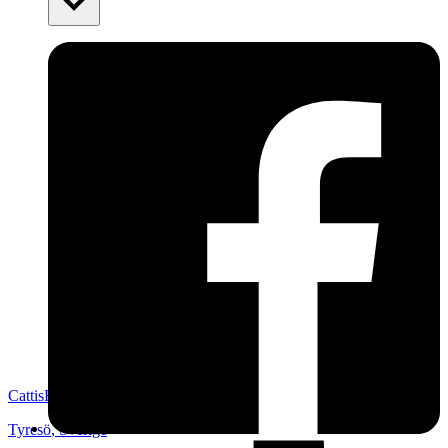
CattisHa
Tyresö
,
Sverige