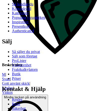
Så handlar du
Köparskydd
Kategorier
Populära varumärken
Inspiration
Presentkort
Authenticated
Sälj
Så säljer du privat
Sälj som företag
ProLister
Beskrivning
Välgörenhet
Fraktkalkylatorn
Butik
M
|
Priser
Svart
|
Gott använt skick
|
Lindex
|
Kontakt & Hjälp
Viskos
Mindre tecken på användning
Regler
Press
Säkerhet