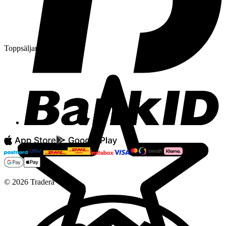
Toppsäljare
©
2026
Tradera