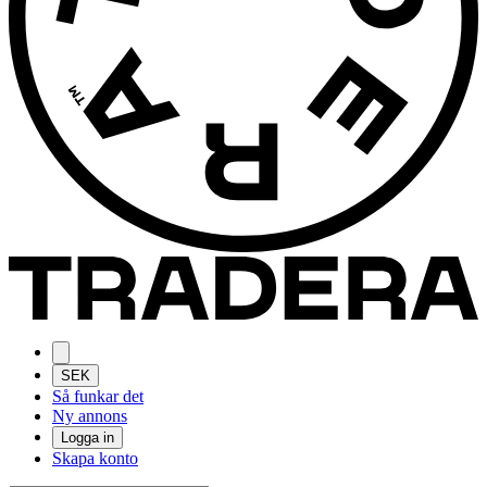
SEK
Så funkar det
Ny annons
Logga in
Skapa konto