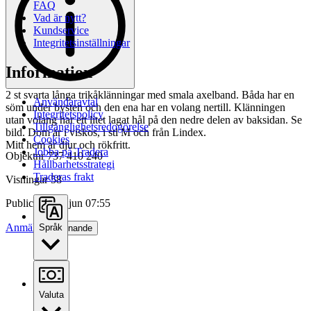
FAQ
Vad är nytt?
Kundservice
Integritetsinställningar
Information
2 st svarta långa trikåklänningar med smala axelband. Båda har en
Användaravtal
söm under bysten och den ena har en volang nertill. Klänningen
Integritetspolicy
utan volang har ett litet lagat hål på den nedre delen av baksidan. Se
Tillgänglighetsredogörelse
bild. Dom är i viskos, i stl M och från Lindex.
Cookies
Mitt hem är djur och rökfritt.
Jobba på Tradera
Objektnr
737 410 240
Hållbarhetsstrategi
Traderas frakt
Visningar
58
Publicerad
22 jun 07:55
Anmäl
Språk
Sälj liknande
Valuta