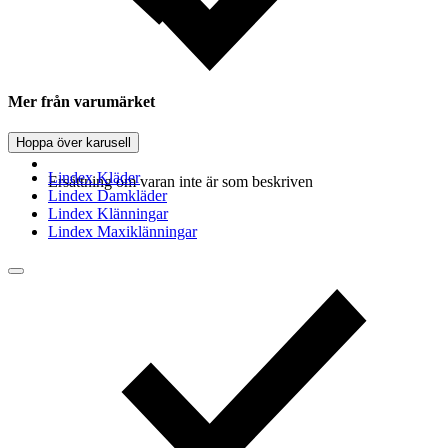
Mer från varumärket
Hoppa över karusell
Lindex Kläder
Ersättning om varan inte är som beskriven
Lindex Damkläder
Lindex Klänningar
Lindex Maxiklänningar