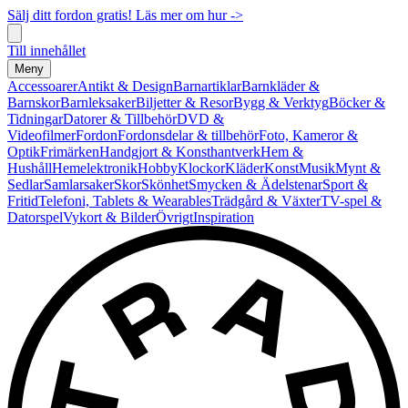
Sälj ditt fordon gratis! Läs mer om hur ->
Till innehållet
Meny
Accessoarer
Antikt & Design
Barnartiklar
Barnkläder &
Barnskor
Barnleksaker
Biljetter & Resor
Bygg & Verktyg
Böcker &
Tidningar
Datorer & Tillbehör
DVD &
Videofilmer
Fordon
Fordonsdelar & tillbehör
Foto, Kameror &
Optik
Frimärken
Handgjort & Konsthantverk
Hem &
Hushåll
Hemelektronik
Hobby
Klockor
Kläder
Konst
Musik
Mynt &
Sedlar
Samlarsaker
Skor
Skönhet
Smycken & Ädelstenar
Sport &
Fritid
Telefoni, Tablets & Wearables
Trädgård & Växter
TV-spel &
Datorspel
Vykort & Bilder
Övrigt
Inspiration