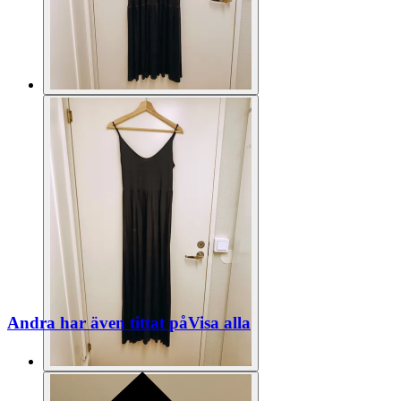
Andra har även tittat på
Visa alla