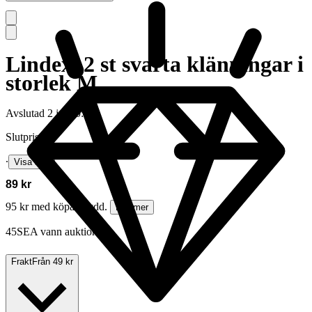
Lindex, 2 st svarta klänningar i
storlek M
Avslutad
2 jul 20:55
Slutpris
∙
Visa bud
89 kr
95 kr med köparskydd.
Läs mer
45SEA vann auktionen
Frakt
Från 49 kr