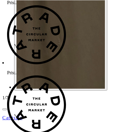
Pris:
.
Pris:
.
1
/
7
CattisHa