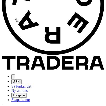
SEK
Så funkar det
Ny annons
Logga in
Skapa konto