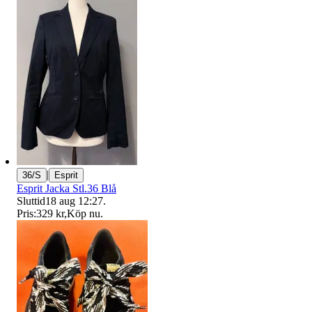
|
36/S
Esprit
Esprit Jacka Stl.36 Blå
Sluttid
18 aug 12:27
.
Pris:
329 kr
,
Köp nu
.