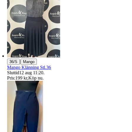
|
36/S
Mango
Mango Klänning Stl.36
Sluttid
12 aug 11:20
.
Pris:
199 kr
,
Köp nu
.