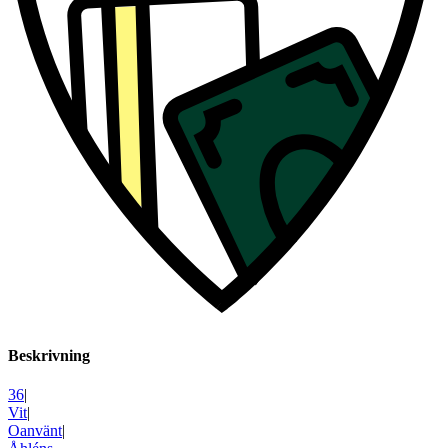
Beskrivning
36
|
Vit
|
Oanvänt
|