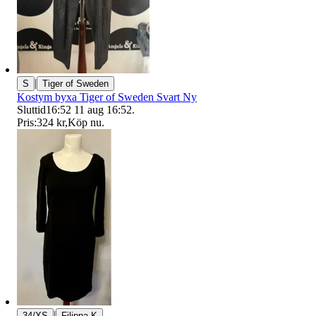
|
S
Tiger of Sweden
Kostym byxa Tiger of Sweden Svart Ny
Sluttid
16:52
11 aug 16:52
.
Pris:
324 kr
,
Köp nu
.
|
34/XS
Filippa K