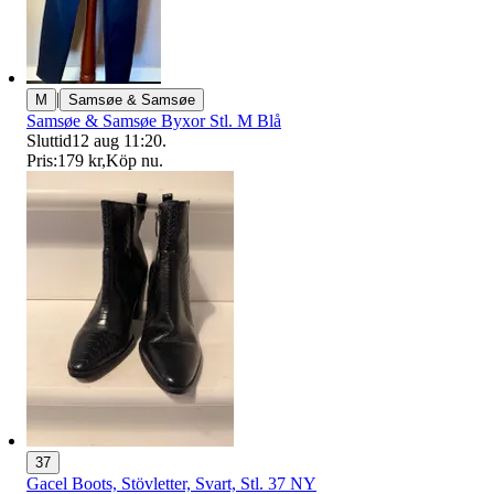
|
M
Samsøe & Samsøe
Samsøe & Samsøe Byxor Stl. M Blå
Sluttid
12 aug 11:20
.
Pris:
179 kr
,
Köp nu
.
37
Gacel Boots, Stövletter, Svart, Stl. 37 NY