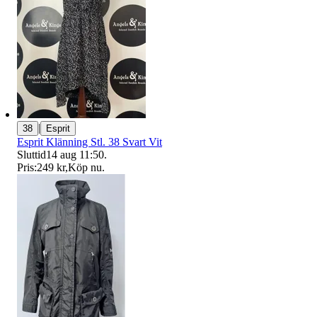
|
38
Esprit
Esprit Klänning Stl. 38 Svart Vit
Sluttid
14 aug 11:50
.
Pris:
249 kr
,
Köp nu
.