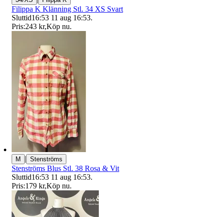
Filippa K Klänning Stl. 34 XS Svart
Sluttid
16:53
11 aug 16:53
.
Pris:
243 kr
,
Köp nu
.
|
M
Stenströms
Stenströms Blus Stl. 38 Rosa & Vit
Sluttid
16:53
11 aug 16:53
.
Pris:
179 kr
,
Köp nu
.