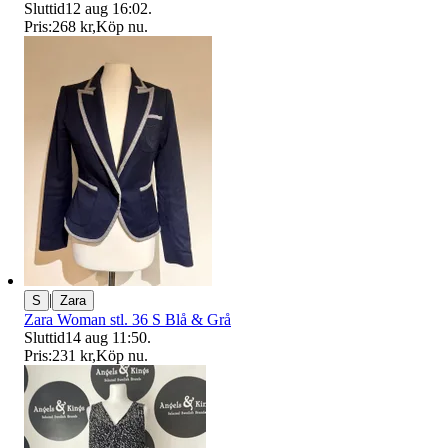
Sluttid
12 aug 16:02
.
Pris:
268 kr
,
Köp nu
.
|
S
Zara
Zara Woman stl. 36 S Blå & Grå
Sluttid
14 aug 11:50
.
Pris:
231 kr
,
Köp nu
.