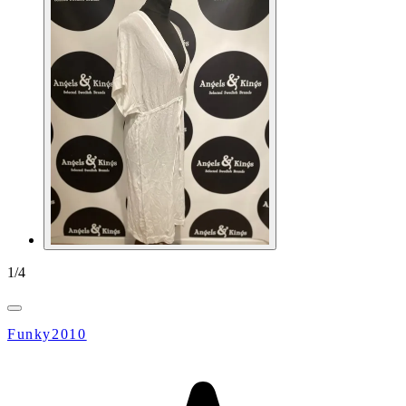
1
/
4
Funky2010