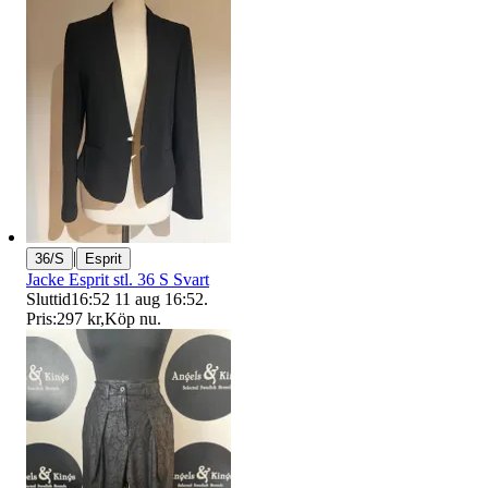
|
36/S
Esprit
Jacke Esprit stl. 36 S Svart
Sluttid
16:52
11 aug 16:52
.
Pris:
297 kr
,
Köp nu
.