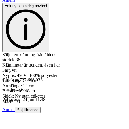
Åhléns
Helt ny och aldrig använd
Säljer en klänning från åhlens
storlek 36
Klänningar är trenden, även i år
Färg vit
Nypris: 49.-€- 100% polyester
Objektnr
737 696 033
Total längd: 104cm
Armlängd: 12 cm
Visningar
68
Bröstbredd: 48cm
Skick: Ny utan etiketter
Publicerad
24 jun 11:38
Måste ha!
Anmäl
Sälj liknande