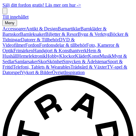
Sälj ditt fordon gratis! Läs mer om hur ->
Till innehållet
Meny
Accessoarer
Antikt & Design
Barnartiklar
Barnkläder &
Barnskor
Barnleksaker
Biljetter & Resor
Bygg & Verktyg
Böcker &
Tidningar
Datorer & Tillbehör
DVD &
Videofilmer
Fordon
Fordonsdelar & tillbehör
Foto, Kameror &
Optik
Frimärken
Handgjort & Konsthantverk
Hem &
Hushåll
Hemelektronik
Hobby
Klockor
Kläder
Konst
Musik
Mynt &
Sedlar
Samlarsaker
Skor
Skönhet
Smycken & Ädelstenar
Sport &
Fritid
Telefoni, Tablets & Wearables
Trädgård & Växter
TV-spel &
Datorspel
Vykort & Bilder
Övrigt
Inspiration