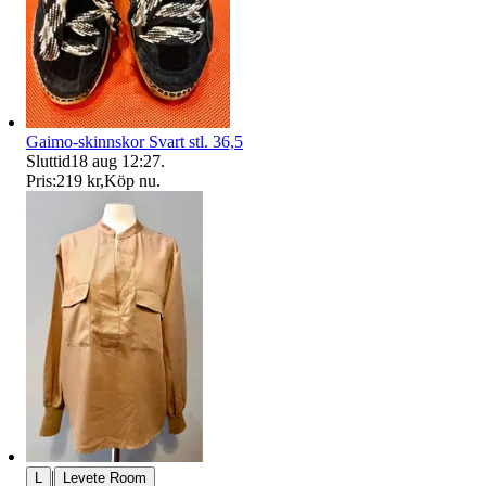
Gaimo-skinnskor Svart stl. 36,5
Sluttid
18 aug 12:27
.
Pris:
219 kr
,
Köp nu
.
|
L
Levete Room