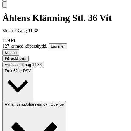
Åhlens Klänning Stl. 36 Vit
Slutar
23 aug 11:38
119 kr
127 kr med köparskydd.
Läs mer
Köp nu
Föreslå pris
Avslutas
23 aug 11:38
Frakt
62 kr DSV
Avhämtning
Johanneshov , Sverige