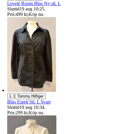
Leveté Room Blus Ny stl. L
Sluttid
19 aug 10:25
.
Pris:
499 kr
,
Köp nu
.
|
L
Tommy Hilfiger
Blus Esprit Stl. L Svart
Sluttid
19 aug 10:34
.
Pris:
299 kr
,
Köp nu
.