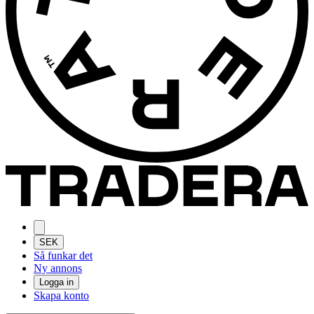
SEK
Så funkar det
Ny annons
Logga in
Skapa konto