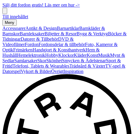
Sälj ditt fordon gratis! Läs mer om hur ->
Till innehållet
Meny
Accessoarer
Antikt & Design
Barnartiklar
Barnkläder &
Barnskor
Barnleksaker
Biljetter & Resor
Bygg & Verktyg
Böcker &
Tidningar
Datorer & Tillbehör
DVD &
Videofilmer
Fordon
Fordonsdelar & tillbehör
Foto, Kameror &
Optik
Frimärken
Handgjort & Konsthantverk
Hem &
Hushåll
Hemelektronik
Hobby
Klockor
Kläder
Konst
Musik
Mynt &
Sedlar
Samlarsaker
Skor
Skönhet
Smycken & Ädelstenar
Sport &
Fritid
Telefoni, Tablets & Wearables
Trädgård & Växter
TV-spel &
Datorspel
Vykort & Bilder
Övrigt
Inspiration