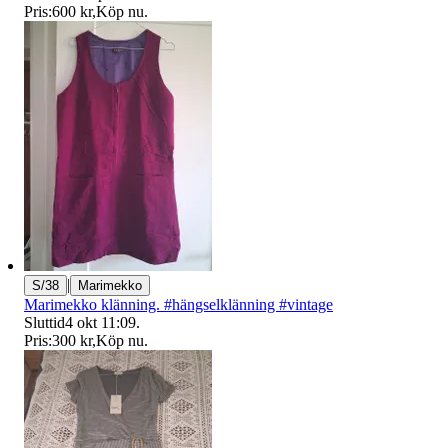
Pris:
600 kr
,
Köp nu
.
|
S/38
Marimekko
Marimekko klänning. #hängselklänning #vintage
Sluttid
4 okt 11:09
.
Pris:
300 kr
,
Köp nu
.