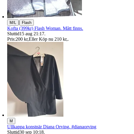
|
M/L
Flash
Kofta (399kr) Flash Woman. Mått finns.
Sluttid
15 aug 21:17
.
Pris:
200 kr
,
Eller Köp nu
210 kr
,
.
M
Ullkappa konstnär Diana Orving. #dianaorving
Sluttid
30 sep 10:18
.