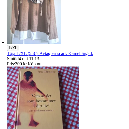
L/XL
Töja L/XL (55€). Avtagbar scarf. Kamelfärgad.
Sluttid
4 okt 11:13
.
Pris:
200 kr
,
Köp nu
.