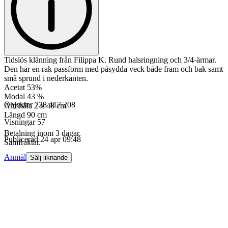
Tidslös klänning från Filippa K. Rund halsringning och 3/4-ärmar.
Den har en rak passform med påsydda veck både fram och bak samt
små sprund i nederkanten.
Acetat 53%
Modal 43 %
Objektnr
728 417 208
Ärmhåla 2 x 48 cm
Längd 90 cm
Visningar
57
Betalning inom 3 dagar.
Publicerad
24 apr 09:48
Samfraktar.
Anmäl
Sälj liknande