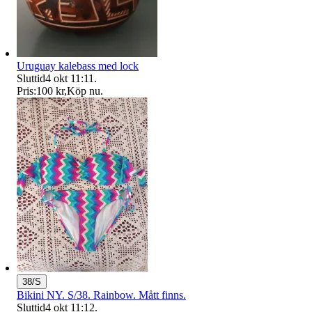
Uruguay kalebass med lock
Sluttid
4 okt 11:11
.
Pris:
100 kr
,
Köp nu
.
38/S
Bikini NY. S/38. Rainbow. Mått finns.
Sluttid
4 okt 11:12
.