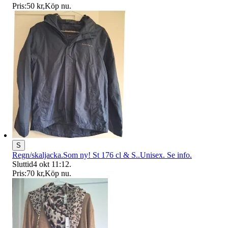
Pris:
50 kr
,
Köp nu
.
S
Regn/skaljacka.Som ny! St 176 cl & S..Unisex. Se info.
Sluttid
4 okt 11:12
.
Pris:
70 kr
,
Köp nu
.