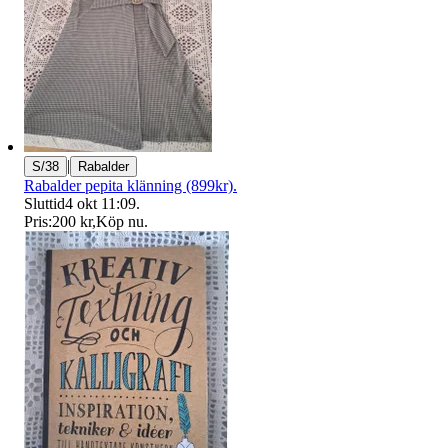
|
S/38
Rabalder
Rabalder pepita klänning (899kr).
Sluttid
4 okt 11:09
.
Pris:
200 kr
,
Köp nu
.