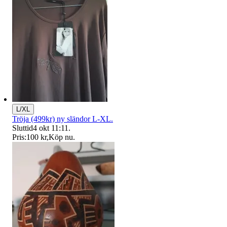
L/XL
Tröja (499kr) ny sländor L-XL.
Sluttid
4 okt 11:11
.
Pris:
100 kr
,
Köp nu
.