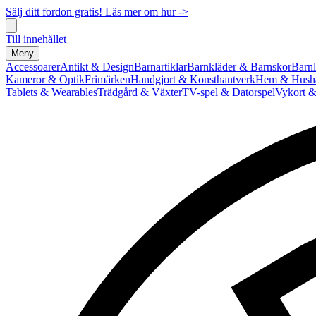
Sälj ditt fordon gratis! Läs mer om hur ->
Till innehållet
Meny
Accessoarer
Antikt & Design
Barnartiklar
Barnkläder & Barnskor
Barnl
Kameror & Optik
Frimärken
Handgjort & Konsthantverk
Hem & Hushå
Tablets & Wearables
Trädgård & Växter
TV-spel & Datorspel
Vykort &