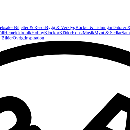
eksaker
Biljetter & Resor
Bygg & Verktyg
Böcker & Tidningar
Datorer &
ll
Hemelektronik
Hobby
Klockor
Kläder
Konst
Musik
Mynt & Sedlar
Saml
 Bilder
Övrigt
Inspiration