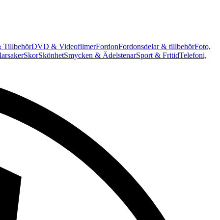
 Tillbehör
DVD & Videofilmer
Fordon
Fordonsdelar & tillbehör
Foto,
arsaker
Skor
Skönhet
Smycken & Ädelstenar
Sport & Fritid
Telefoni,