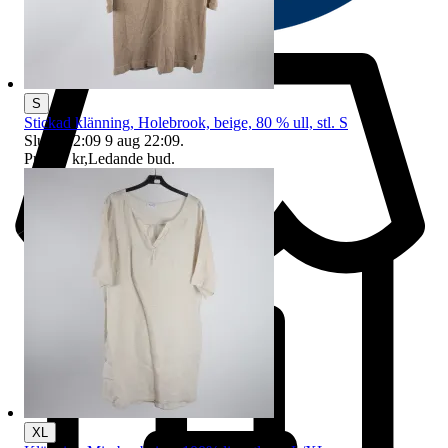
S
Stickad klänning, Holebrook, beige, 80 % ull, stl. S
Sluttid
22:09
9 aug 22:09
.
Pris:
27 kr
,
Ledande bud
.
XL