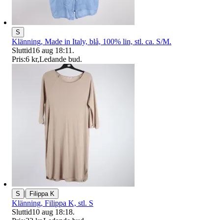
S
Klänning, Made in Italy, blå, 100% lin, stl. ca. S/M.
Sluttid
16 aug 18:11
.
Pris:
6 kr
,
Ledande bud
.
|
S
Filippa K
Klänning, Filippa K, stl. S
Sluttid
10 aug 18:18
.