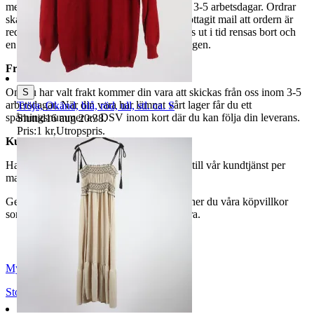
med legitimation. Hanteringstiden är cirka 3-5 arbetsdagar. Ordrar
ska hämtas senast 7 dagar efter att man mottagit mail att ordern är
redo för avhämtning. Ordrar som ej hämtas ut i tid rensas bort och
en avgift på 84 kr dras av från återbetalningen.
Frakt
Om du har valt frakt kommer din vara att skickas från oss inom 3-5
S
arbetsdagar. När din vara har lämnat vårt lager får du ett
Tröja, Okänd, blå, röd, ull, stl. ca. S
spårningsnummer av DSV inom kort där du kan följa din leverans.
Sluttid
16 aug 20:38
.
Pris:
1 kr
,
Utropspris
.
Kundservice
Har du frågor eller funderingar hör av dig till vår kundtjänst per
mail:
webbshop@myrorna.se
.
Genom att buda på våra annonser godkänner du våra köpvillkor
som du hittar på vår infosida här på Tradera.
Myrorna
Stockholm
,
Sverige