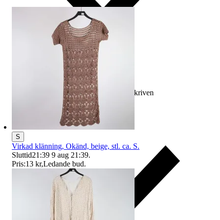
Ersättning om varan inte är som beskriven
S
Virkad klänning, Okänd, beige, stl. ca. S.
Sluttid
21:39
9 aug 21:39
.
Pris:
13 kr
,
Ledande bud
.