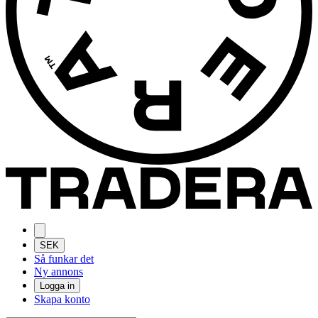
SEK
Så funkar det
Ny annons
Logga in
Skapa konto