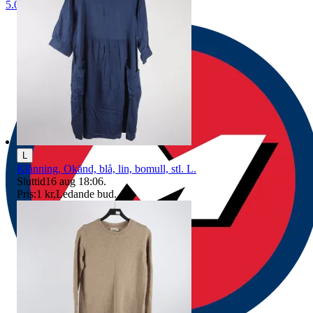
5.0
L
Klänning, Okänd, blå, lin, bomull, stl. L.
Sluttid
16 aug 18:06
.
Pris:
1 kr
,
Ledande bud
.