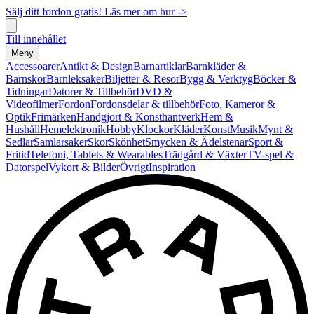
Sälj ditt fordon gratis! Läs mer om hur ->
Till innehållet
Meny
Accessoarer
Antikt & Design
Barnartiklar
Barnkläder &
Barnskor
Barnleksaker
Biljetter & Resor
Bygg & Verktyg
Böcker &
Tidningar
Datorer & Tillbehör
DVD &
Videofilmer
Fordon
Fordonsdelar & tillbehör
Foto, Kameror &
Optik
Frimärken
Handgjort & Konsthantverk
Hem &
Hushåll
Hemelektronik
Hobby
Klockor
Kläder
Konst
Musik
Mynt &
Sedlar
Samlarsaker
Skor
Skönhet
Smycken & Ädelstenar
Sport &
Fritid
Telefoni, Tablets & Wearables
Trädgård & Växter
TV-spel &
Datorspel
Vykort & Bilder
Övrigt
Inspiration