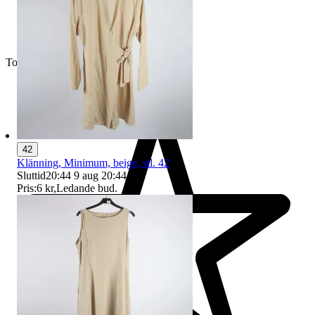
Toppsäljare
42
Klänning, Minimum, beige, stl. 42
Sluttid
20:44
9 aug 20:44
.
Pris:
6 kr
,
Ledande bud
.