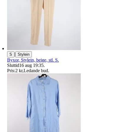
|
S
Stylein
Byxor, Stylein, beige, stl. S.
Sluttid
16 aug 19:35
.
Pris:
2 kr
,
Ledande bud
.