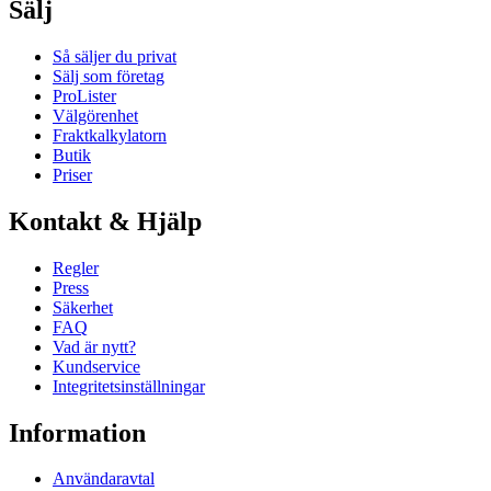
Sälj
Så säljer du privat
Sälj som företag
ProLister
Välgörenhet
Fraktkalkylatorn
Butik
Priser
Kontakt & Hjälp
Regler
Press
Säkerhet
FAQ
Vad är nytt?
Kundservice
Integritetsinställningar
Information
Användaravtal