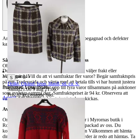
Armhåla till armhåla, ca. 48 cm. Varan är begagnad och defekter
kan förekomma
Så här går det till när du handlar hos oss
Objektnr
729 574 541
Du betalar din order direkt på Tradera och väljer frakt eller
avhämtning. Vill du att vi samfraktar fler varor? Begär samfraktspris
Visningar
141
S
på din Traderasida och vänta med att betala tills vi har hunnit justera
Dräkt, Okänd, brun, lilaull, stl. ca. S.
Publicerad
1 maj 19:26
fraktpriset. Vi samfraktar upp till fyra varor tillsammans på auktioner
Sluttid
21:06
9 aug 21:06
.
som avslutas samma dag. Samfraktspriset är 94 kr. Observera att
Pris:
37 kr
,
Ledande bud
.
Anmäl
Sälj liknande
varor märkta endast avhämtning inte kan skickas.
Avhämtning
Om du väljer avhämtning hämtas din order i Myrornas butik i
Ropsten, Kolargatan 2 efter den har blivit packad av oss. Du
kommer att få ett separat mail med rubriken Välkommen att hämta
din order på Myrorna i Ropsten! när din order är redo att hämtas. Ta