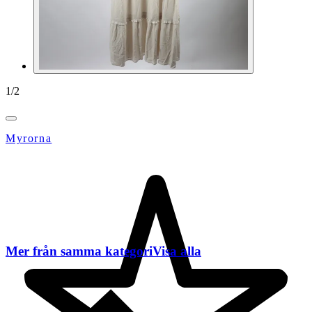
1
/
2
Myrorna
Mer från samma kategori
Visa alla