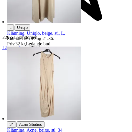
|
L
Uniqlo
Klänning, Uniqlo, beige, stl. L.
229 613 omdömen
Sluttid
21:36
9 aug 21:36
.
Pris:
32 kr
,
Ledande bud
.
Läs omdömen
Följ
|
34
Acne Studios
Klänning, Acne, beige, stl. 34