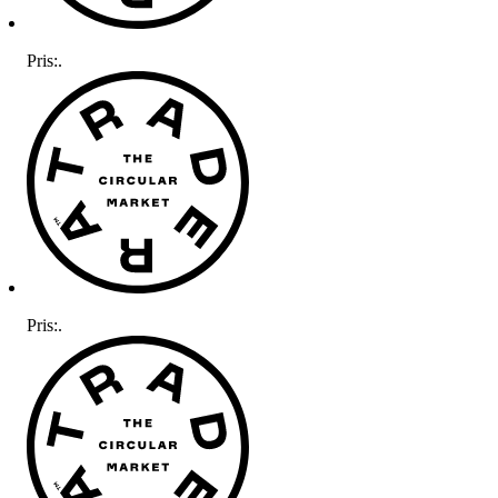
Pris:
.
Pris:
.