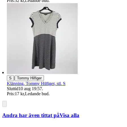
Pris:
32 kr
,
Ledande bud
.
|
S
Tommy Hilfiger
Klänning, Tommy Hilfiger, stl. S
Sluttid
10 aug 19:57
.
Pris:
17 kr
,
Ledande bud
.
Andra har även tittat på
Visa alla