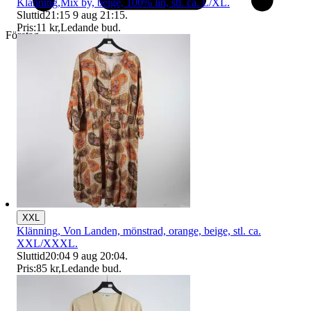
Klänning,Mix by, beige, 100% lin, stl. ca. L/XL.
Sluttid
21:15
9 aug 21:15
.
Pris:
11 kr
,
Ledande bud
.
Företag
XXL
Klänning, Von Landen, mönstrad, orange, beige, stl. ca.
XXL/XXXL.
Sluttid
20:04
9 aug 20:04
.
Pris:
85 kr
,
Ledande bud
.