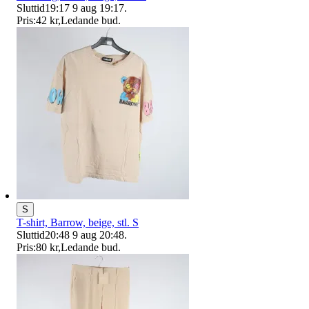
Sluttid
19:17
9 aug 19:17
.
Pris:
42 kr
,
Ledande bud
.
S
T-shirt, Barrow, beige, stl. S
Sluttid
20:48
9 aug 20:48
.
Pris:
80 kr
,
Ledande bud
.