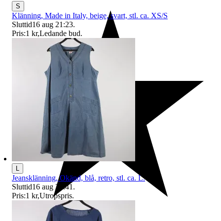
S
Klänning, Made in Italy, beige, svart, stl. ca. XS/S
Sluttid
16 aug 21:23
.
Pris:
1 kr
,
Ledande bud
.
L
Jeansklänning, Okänd, blå, retro, stl. ca. L.
Sluttid
16 aug 21:41
.
Pris:
1 kr
,
Utropspris
.