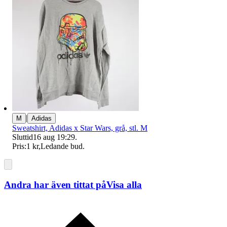
|
M
Adidas
Sweatshirt, Adidas x Star Wars, grå, stl. M
Sluttid
16 aug 19:29
.
Pris:
1 kr
,
Ledande bud
.
Andra har även tittat på
Visa alla