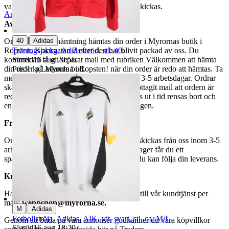
varor märkta endast avhämtning inte kan skickas.
Anmäl
Sälj liknande
Avhämtning
|
40
Adidas
Om du väljer avhämtning hämtas din order i Myrornas butik i
Träningsjacka, Adidas, röd, stl. 40.
Ropsten, Kolargatan 2 efter den har blivit packad av oss. Du
Sluttid
16 aug 20:56
.
kommer att få ett separat mail med rubriken Välkommen att hämta
Pris:
1 kr
,
Ledande bud
.
din order på Myrorna i Ropsten! när din order är redo att hämtas. Ta
med legitimation. Hanteringstiden är cirka 3-5 arbetsdagar. Ordrar
ska hämtas senast 7 dagar efter att man mottagit mail att ordern är
redo för avhämtning. Ordrar som ej hämtas ut i tid rensas bort och
en avgift på 84 kr dras av från återbetalningen.
Frakt
Om du har valt frakt kommer din vara att skickas från oss inom 3-5
arbetsdagar. När din vara har lämnat vårt lager får du ett
spårningsnummer av DSV inom kort där du kan följa din leverans.
Kundservice
Har du frågor eller funderingar hör av dig till vår kundtjänst per
mail:
webbshop@myrorna.se
.
|
M
Adidas
Fotbollströja, Adidas, AIK, vit, svart, stl. ca. M/L.
Genom att buda på våra annonser godkänner du våra köpvillkor
Sluttid
16 aug 18:20
.