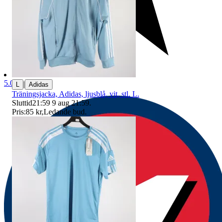
5.0
|
L
Adidas
Träningsjacka, Adidas, ljusblå, vit, stl. L.
Sluttid
21:59
9 aug 21:59
.
Pris:
85 kr
,
Ledande bud
.