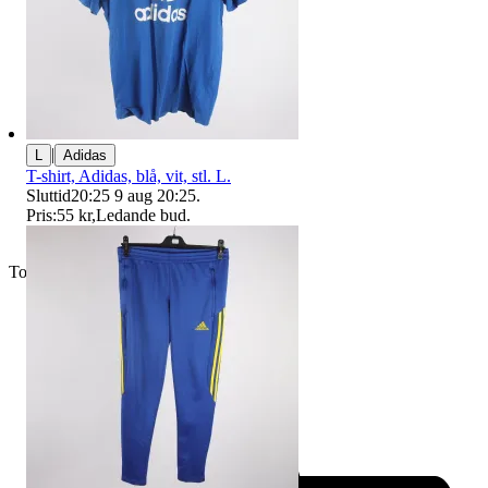
|
L
Adidas
T-shirt, Adidas, blå, vit, stl. L.
Sluttid
20:25
9 aug 20:25
.
Pris:
55 kr
,
Ledande bud
.
Toppsäljare