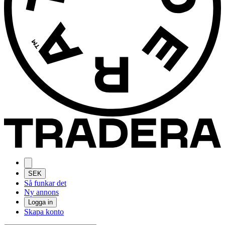
SEK
Så funkar det
Ny annons
Logga in
Skapa konto