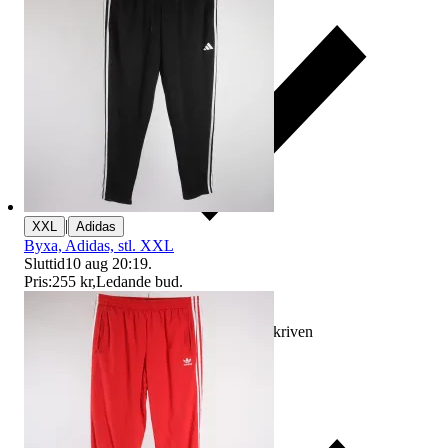
|
XXL
Adidas
Byxa, Adidas, stl. XXL
Sluttid
10 aug 20:19
.
Pris:
255 kr
,
Ledande bud
.
Ersättning om varan inte är som beskriven