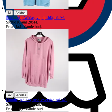
|
M
Adidas
Sporttröja, Adidas, vit, ljusblå, stl. M.
Sluttid
16 aug 20:44
.
Pris:
1 kr
,
Ledande bud
.
|
42
Adidas
Hoodie, Adidas, rosa, oversize, stl. 42.
Sluttid
20:48
9 aug 20:48
.
Pris:
18 kr
,
Ledande bud
.