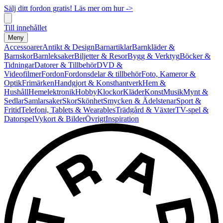
Sälj ditt fordon gratis! Läs mer om hur ->
Till innehållet
Meny
Accessoarer
Antikt & Design
Barnartiklar
Barnkläder &
Barnskor
Barnleksaker
Biljetter & Resor
Bygg & Verktyg
Böcker &
Tidningar
Datorer & Tillbehör
DVD &
Videofilmer
Fordon
Fordonsdelar & tillbehör
Foto, Kameror &
Optik
Frimärken
Handgjort & Konsthantverk
Hem &
Hushåll
Hemelektronik
Hobby
Klockor
Kläder
Konst
Musik
Mynt &
Sedlar
Samlarsaker
Skor
Skönhet
Smycken & Ädelstenar
Sport &
Fritid
Telefoni, Tablets & Wearables
Trädgård & Växter
TV-spel &
Datorspel
Vykort & Bilder
Övrigt
Inspiration