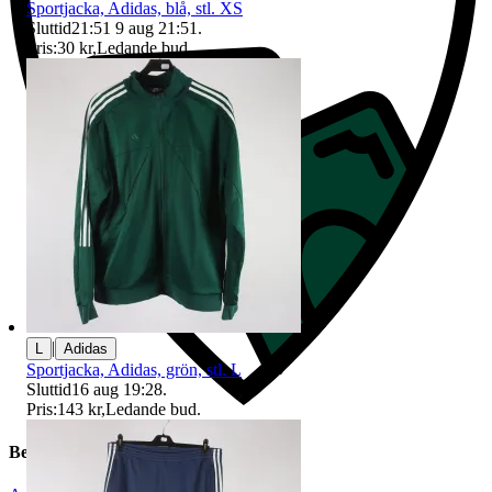
Sportjacka, Adidas, blå, stl. XS
Sluttid
21:51
9 aug 21:51
.
Pris:
30 kr
,
Ledande bud
.
|
L
Adidas
Sportjacka, Adidas, grön, stl. L
Sluttid
16 aug 19:28
.
Pris:
143 kr
,
Ledande bud
.
Beskrivning