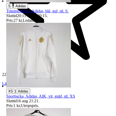
|
S
Adidas
Träningsbyxor, Adidas, blå, gul, stl. S.
Sluttid
20:15
9 aug 20:15
.
Pris:
27 kr
,
Ledande bud
.
229 621 omdömen
Läs omdömen
Följ
|
XS
Adidas
Sportjacka, Adidas, AIK, vit, guld, stl. XS
Sluttid
16 aug 21:21
.
Pris:
1 kr
,
Utropspris
.