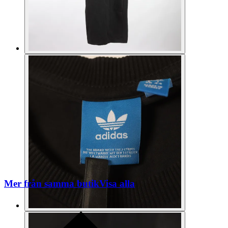
Mer från samma butik
Visa alla