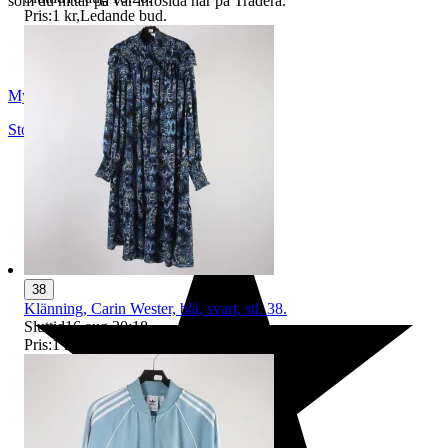
som du hittar på vår infosida här på Tradera.
Pris:
1 kr
,
Ledande bud
.
Myrorna
Stockholm
,
Sverige
38
Klänning, Carin Wester, blå, svart, stl. 38.
Sluttid
16 aug 20:18
.
Pris:
1 kr
,
Ledande bud
.