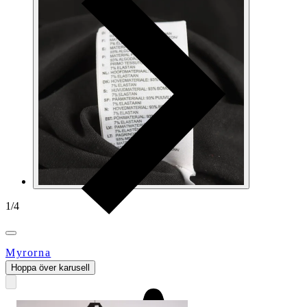
1
/
4
Myrorna
Hoppa över karusell