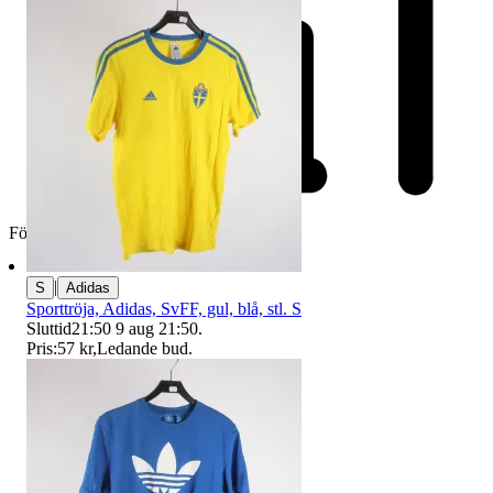
Företag
|
S
Adidas
Sporttröja, Adidas, SvFF, gul, blå, stl. S
Sluttid
21:50
9 aug 21:50
.
Pris:
57 kr
,
Ledande bud
.