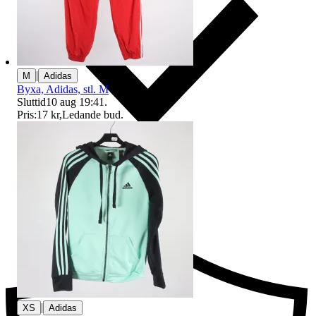
|
M
Adidas
Byxa, Adidas, stl. M
Sluttid
10 aug 19:41
.
Pris:
17 kr
,
Ledande bud
.
Ersättning om du inte får din vara
|
XS
Adidas