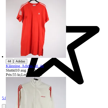
|
44
Adidas
Klänning, Adidas, stl. 44
Sluttid
10 aug 18:24
.
Pris:
55 kr
,
Ledande bud
.
5.0