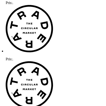
Pris:
.
Pris:
.