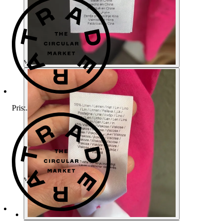
Pris:
.