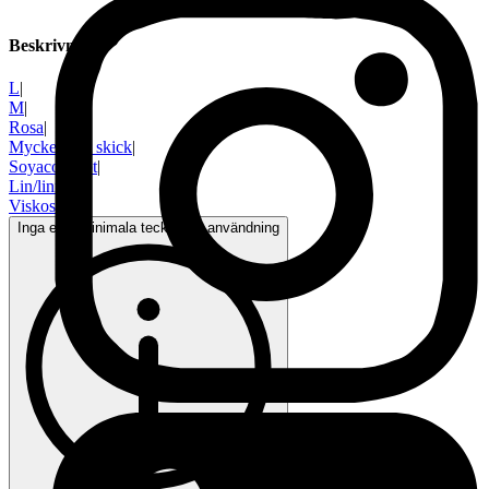
Beskrivning
L
|
M
|
Rosa
|
Mycket gott skick
|
Soyaconcept
|
Lin/linne
|
Viskos
Inga eller minimala tecken på användning