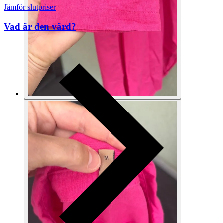
Jämför slutpriser
Vad är den värd?