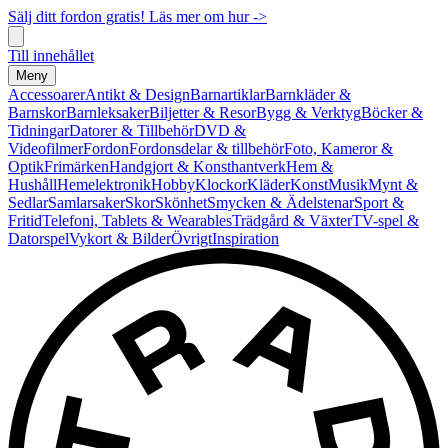
Sälj ditt fordon gratis! Läs mer om hur ->
Till innehållet
Meny
Accessoarer
Antikt & Design
Barnartiklar
Barnkläder &
Barnskor
Barnleksaker
Biljetter & Resor
Bygg & Verktyg
Böcker &
Tidningar
Datorer & Tillbehör
DVD &
Videofilmer
Fordon
Fordonsdelar & tillbehör
Foto, Kameror &
Optik
Frimärken
Handgjort & Konsthantverk
Hem &
Hushåll
Hemelektronik
Hobby
Klockor
Kläder
Konst
Musik
Mynt &
Sedlar
Samlarsaker
Skor
Skönhet
Smycken & Ädelstenar
Sport &
Fritid
Telefoni, Tablets & Wearables
Trädgård & Växter
TV-spel &
Datorspel
Vykort & Bilder
Övrigt
Inspiration