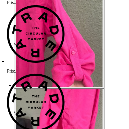
Pris:
.
Pris:
.