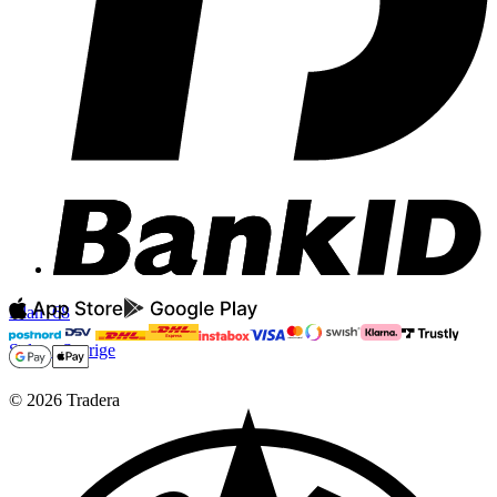
lillan_68
Solna
,
Sverige
©
2026
Tradera