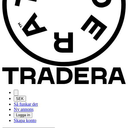
SEK
Så funkar det
Ny annons
Logga in
Skapa konto