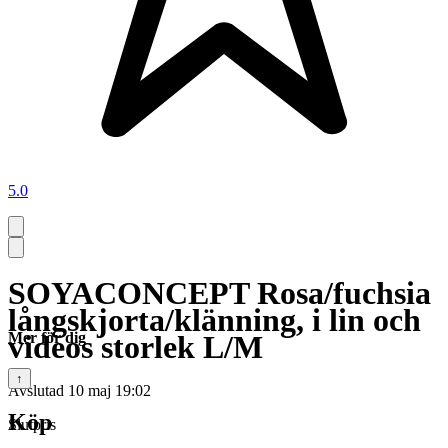
5.0
SOYACONCEPT Rosa/fuchsia
långskjorta/klänning, i lin och
Mer för dig
videos storlek L/M
↑
Avslutad
10 maj 19:02
Köp
Slutpris