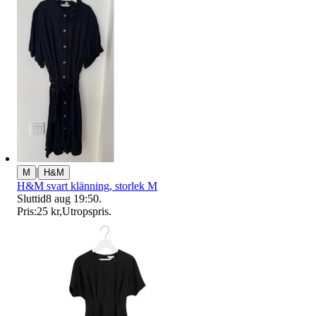
|
M
H&M
H&M svart klänning, storlek M
Sluttid
8 aug 19:50
.
Pris:
25 kr
,
Utropspris
.