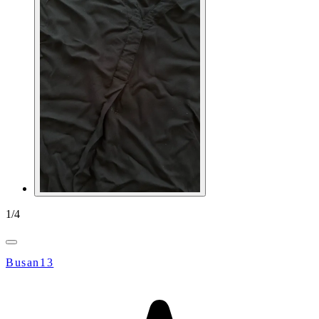
1
/
4
Busan13