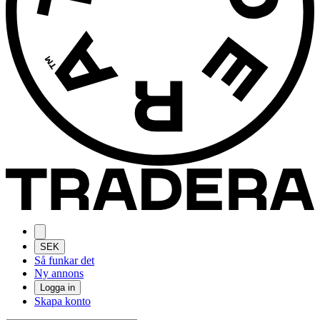
SEK
Så funkar det
Ny annons
Logga in
Skapa konto