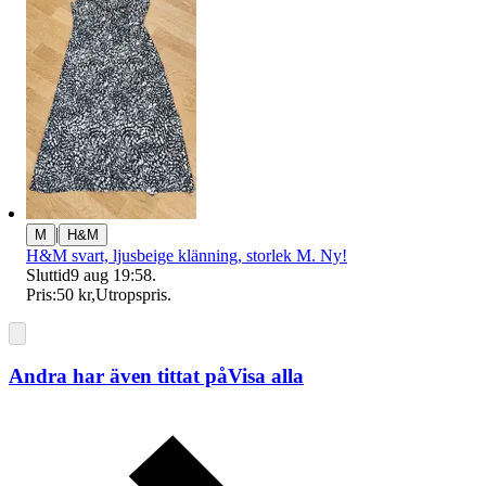
|
M
H&M
H&M svart, ljusbeige klänning, storlek M. Ny!
Sluttid
9 aug 19:58
.
Pris:
50 kr
,
Utropspris
.
Andra har även tittat på
Visa alla