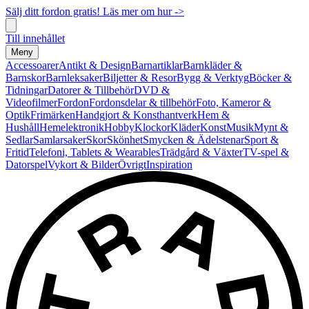
Sälj ditt fordon gratis! Läs mer om hur ->
Till innehållet
Meny
Accessoarer
Antikt & Design
Barnartiklar
Barnkläder &
Barnskor
Barnleksaker
Biljetter & Resor
Bygg & Verktyg
Böcker &
Tidningar
Datorer & Tillbehör
DVD &
Videofilmer
Fordon
Fordonsdelar & tillbehör
Foto, Kameror &
Optik
Frimärken
Handgjort & Konsthantverk
Hem &
Hushåll
Hemelektronik
Hobby
Klockor
Kläder
Konst
Musik
Mynt &
Sedlar
Samlarsaker
Skor
Skönhet
Smycken & Ädelstenar
Sport &
Fritid
Telefoni, Tablets & Wearables
Trädgård & Växter
TV-spel &
Datorspel
Vykort & Bilder
Övrigt
Inspiration