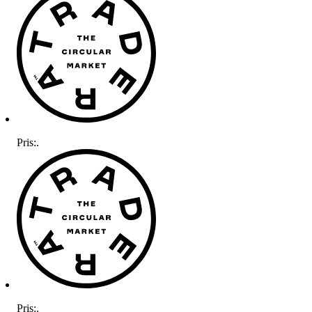
Pris:
.
Pris:
.