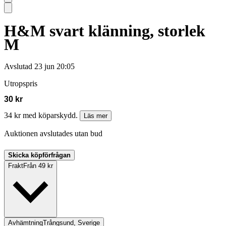
H&M svart klänning, storlek
M
Avslutad
23 jun 20:05
Utropspris
30 kr
34 kr med köparskydd.
Läs mer
Auktionen avslutades utan bud
Skicka köpförfrågan
Frakt
Från 49 kr
Avhämtning
Trångsund, Sverige