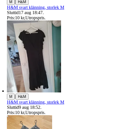
|
M
H&M
H&M svart klänning, storlek M
Sluttid
17 aug 18:47
.
Pris:
10 kr
,
Utropspris
.
|
M
H&M
H&M svart klänning, storlek M
Sluttid
9 aug 18:52
.
Pris:
10 kr
,
Utropspris
.