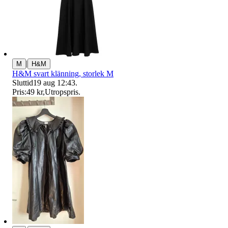
|
M
H&M
H&M svart klänning, storlek M
Sluttid
19 aug 12:43
.
Pris:
49 kr
,
Utropspris
.