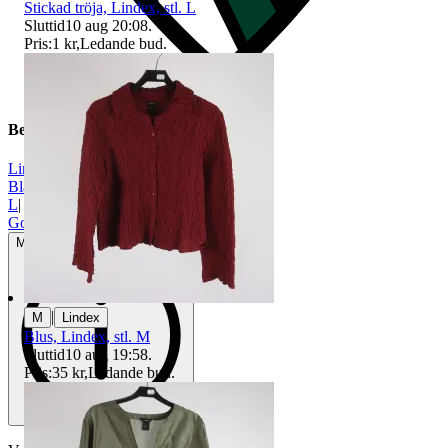
Stickad tröja, Lindex, stl. L
Sluttid
10 aug 20:08
.
Pris:
1 kr
,
Ledande bud
.
Beskrivning
Lindex
|
Blå
|
L
|
Gott använt skick
Mindre tecken på användning
|
M
Lindex
Blus, Lindex, stl. M
Sluttid
10 aug 19:58
.
Pris:
35 kr
,
Ledande bud
.