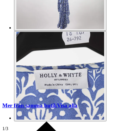
Mer från samma butik
Visa alla
1
/
3