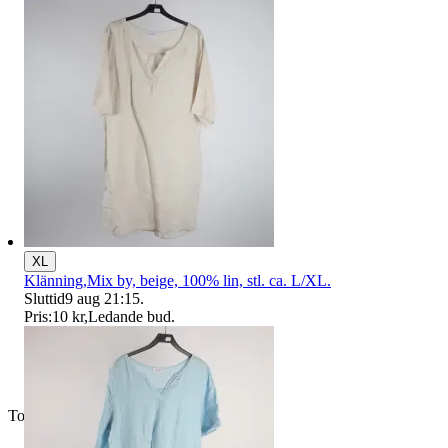
XL
Klänning,Mix by, beige, 100% lin, stl. ca. L/XL.
Sluttid
9 aug 21:15
.
Pris:
10 kr
,
Ledande bud
.
Toppsäljare