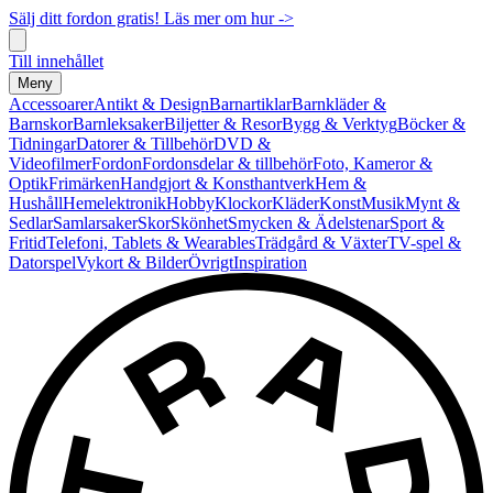
Sälj ditt fordon gratis! Läs mer om hur ->
Till innehållet
Meny
Accessoarer
Antikt & Design
Barnartiklar
Barnkläder &
Barnskor
Barnleksaker
Biljetter & Resor
Bygg & Verktyg
Böcker &
Tidningar
Datorer & Tillbehör
DVD &
Videofilmer
Fordon
Fordonsdelar & tillbehör
Foto, Kameror &
Optik
Frimärken
Handgjort & Konsthantverk
Hem &
Hushåll
Hemelektronik
Hobby
Klockor
Kläder
Konst
Musik
Mynt &
Sedlar
Samlarsaker
Skor
Skönhet
Smycken & Ädelstenar
Sport &
Fritid
Telefoni, Tablets & Wearables
Trädgård & Växter
TV-spel &
Datorspel
Vykort & Bilder
Övrigt
Inspiration