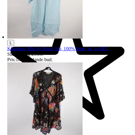
L
Klänning, Mix by Heart, blå, 100% linne, stl. ca M/L
Sluttid
9 aug 21:01
.
Pris:
16 kr
,
Ledande bud
.