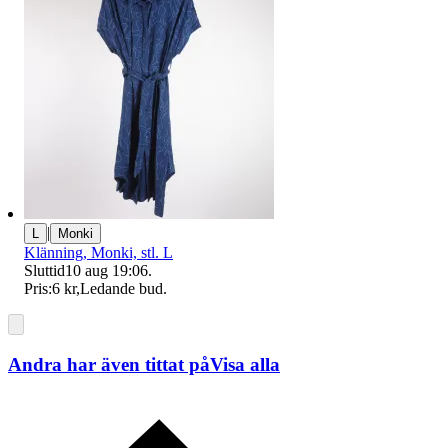
|
L
Monki
Klänning, Monki, stl. L
Sluttid
10 aug 19:06
.
Pris:
6 kr
,
Ledande bud
.
Andra har även tittat på
Visa alla