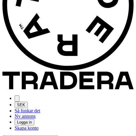
SEK
Så funkar det
Ny annons
Logga in
Skapa konto