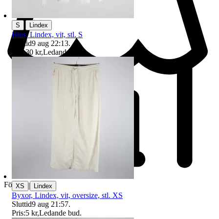
|
S
Lindex
Blus, Lindex, vit, stl. S
Sluttid
9 aug 22:13
.
Pris:
30 kr
,
Ledande bud
.
Företag
|
XS
Lindex
Byxor, Lindex, vit, oversize, stl. XS
Sluttid
9 aug 21:57
.
Pris:
5 kr
,
Ledande bud
.