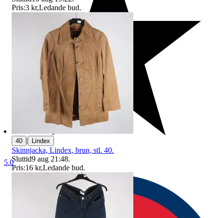
Pris:
3 kr
,
Ledande bud
.
|
40
Lindex
Skinnjacka, Lindex, brun, stl. 40.
Sluttid
9 aug 21:48
.
5.0
Pris:
16 kr
,
Ledande bud
.