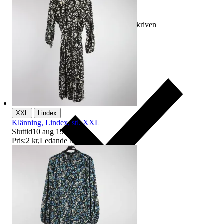
Ersättning om varan inte är som beskriven
|
XXL
Lindex
Klänning, Lindex, stl. XXL
Sluttid
10 aug 19:18
.
Pris:
2 kr
,
Ledande bud
.