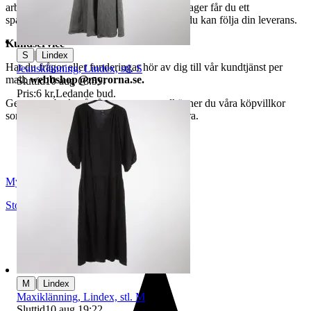
arbetsdagar. När din vara har lämnat vårt lager får du ett
spårningsnummer av DSV inom kort där du kan följa din leverans.
Kundservice
|
S
Lindex
Har du frågor eller funderingar hör av dig till vår kundtjänst per
Jeansklänning, Lindex, stl. S
mail:
webbshop@myrorna.se
.
Sluttid
10 aug 18:59
.
Pris:
6 kr
,
Ledande bud
.
Genom att buda på våra annonser godkänner du våra köpvillkor
som du hittar på vår infosida här på Tradera.
Myrorna
Stockholm
,
Sverige
|
M
Lindex
Maxiklänning, Lindex, stl. M
Sluttid
10 aug 19:22
.