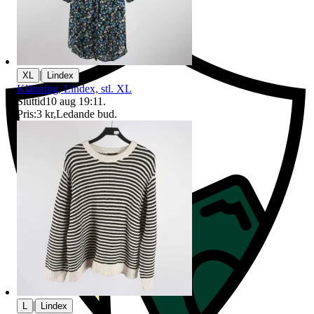
Ersättning om du inte får din vara
|
XL
Lindex
Klänning, Lindex, stl. XL
Sluttid
10 aug 19:11
.
Pris:
3 kr
,
Ledande bud
.
|
L
Lindex