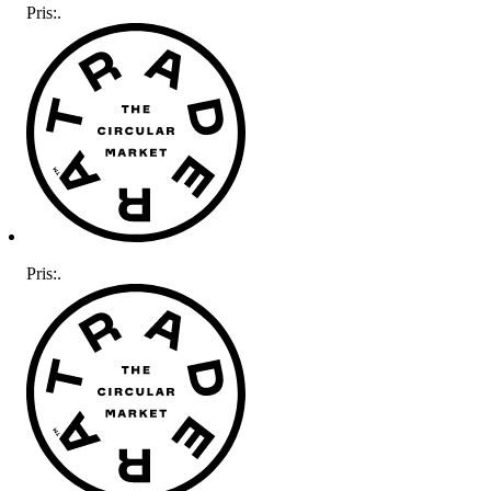
Pris:
.
Pris:
.