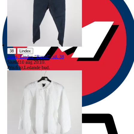
|
38
Lindex
Jeans, Lindex "Barrel", stl. 38
Sluttid
10 aug 20:10
.
Pris:
6 kr
,
Ledande bud
.