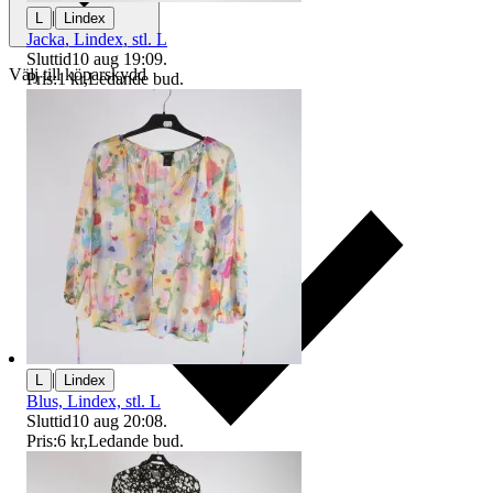
|
L
Lindex
Jacka, Lindex, stl. L
Sluttid
10 aug 19:09
.
Välj till köparskydd
Pris:
1 kr
,
Ledande bud
.
|
L
Lindex
Blus, Lindex, stl. L
Sluttid
10 aug 20:08
.
Pris:
6 kr
,
Ledande bud
.