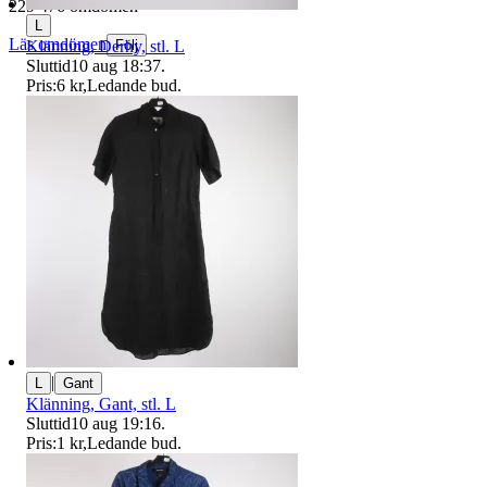
229 476 omdömen
L
Läs omdömen
Klänning, Derhy, stl. L
Följ
Sluttid
10 aug 18:37
.
Pris:
6 kr
,
Ledande bud
.
|
L
Gant
Klänning, Gant, stl. L
Sluttid
10 aug 19:16
.
Pris:
1 kr
,
Ledande bud
.