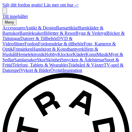
Sälj ditt fordon gratis! Läs mer om hur ->
Till innehållet
Meny
Accessoarer
Antikt & Design
Barnartiklar
Barnkläder &
Barnskor
Barnleksaker
Biljetter & Resor
Bygg & Verktyg
Böcker &
Tidningar
Datorer & Tillbehör
DVD &
Videofilmer
Fordon
Fordonsdelar & tillbehör
Foto, Kameror &
Optik
Frimärken
Handgjort & Konsthantverk
Hem &
Hushåll
Hemelektronik
Hobby
Klockor
Kläder
Konst
Musik
Mynt &
Sedlar
Samlarsaker
Skor
Skönhet
Smycken & Ädelstenar
Sport &
Fritid
Telefoni, Tablets & Wearables
Trädgård & Växter
TV-spel &
Datorspel
Vykort & Bilder
Övrigt
Inspiration