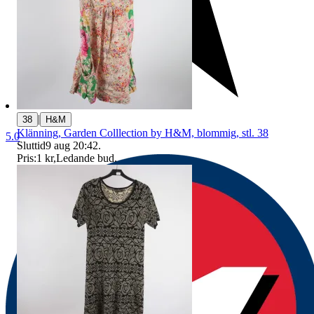
|
38
H&M
Klänning, Garden Colllection by H&M, blommig, stl. 38
5.0
Sluttid
9 aug 20:42
.
Pris:
1 kr
,
Ledande bud
.