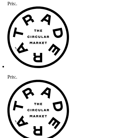
Pris:
.
Pris:
.