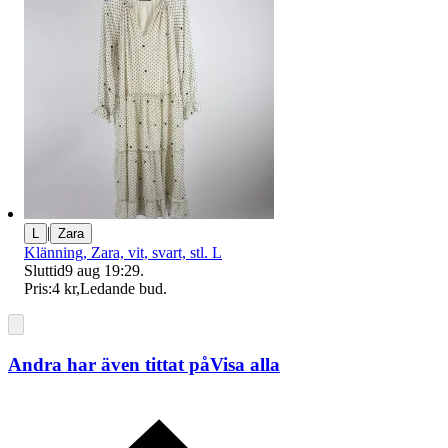
|
L
Zara
Klänning, Zara, vit, svart, stl. L
Sluttid
9 aug 19:29
.
Pris:
4 kr
,
Ledande bud
.
Andra har även tittat på
Visa alla