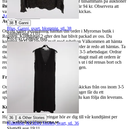
fraktpriset. Vi samfraktar upp till fyra varor tillsammans på auktioner
Publicerad
8 maj 18:24
som avslutas samma dag. Samfraktspriset är 94 kr. Observera att
varor märkta endast avhämtning inte kan skickas.
Anmäl
Sälj liknande
Avhämtning
|
38
Ganni
Blus, Ganni, svart, blommig, stl. 38
Om du väljer avhämtning hämtas din order i Myrornas butik i
Sluttid
9 aug 21:01
.
Ropsten, Kolargatan 2 efter den har blivit packad av oss. Du
Pris:
6 kr
,
Ledande bud
.
kommer att få ett separat mail med rubriken Välkommen att hämta
din order på Myrorna i Ropsten! när din order är redo att hämtas. Ta
med legitimation. Hanteringstiden är cirka 3-5 arbetsdagar. Ordrar
ska hämtas senast 7 dagar efter att man mottagit mail att ordern är
redo för avhämtning. Ordrar som ej hämtas ut i tid rensas bort och
en avgift på 84 kr dras av från återbetalningen.
Frakt
Om du har valt frakt kommer din vara att skickas från oss inom 3-5
arbetsdagar. När din vara har lämnat vårt lager får du ett
spårningsnummer av DSV inom kort där du kan följa din leverans.
Kundservice
Har du frågor eller funderingar hör av dig till vår kundtjänst per
|
36
& Other Stories
mail:
webbshop@myrorna.se
.
Klänning, & Other Stories, svart, stl. 36
Sluttid
9 aug 19:11
.