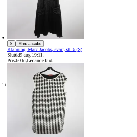
|
S
Marc Jacobs
Klänning, Marc Jacobs, svart, stl. 6 (S)
Sluttid
9 aug 19:11
.
Pris:
60 kr
,
Ledande bud
.
Toppsäljare