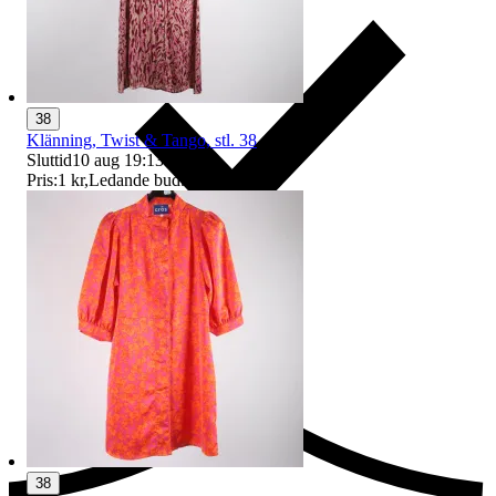
38
Klänning, Twist & Tango, stl. 38
Sluttid
10 aug 19:13
.
Pris:
1 kr
,
Ledande bud
.
Ersättning om du inte får din vara
38