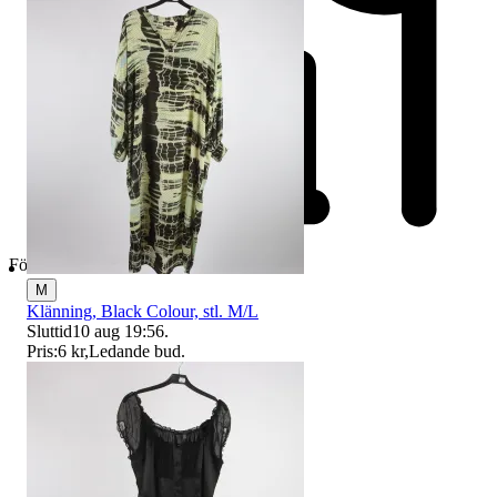
Företag
M
Klänning, Black Colour, stl. M/L
Sluttid
10 aug 19:56
.
Pris:
6 kr
,
Ledande bud
.