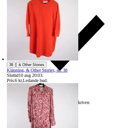
|
38
& Other Stories
Klänning, & Other Stories, stl. 38
Sluttid
10 aug 20:03
.
Pris:
6 kr
,
Ledande bud
.
Ersättning om varan inte är som beskriven