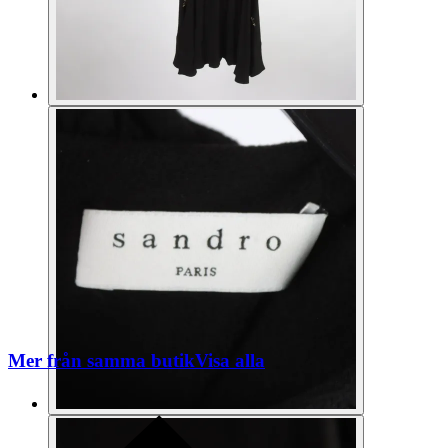
Mer från samma butik
Visa alla