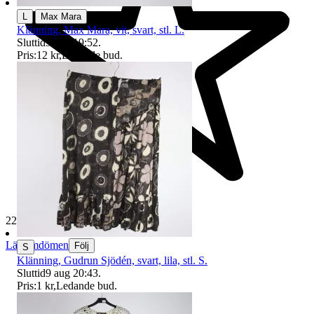
|
L
Max Mara
Klänning, Max Mara, vit, svart, stl. L.
Sluttid
9 aug 19:52
.
Pris:
12 kr
,
Ledande bud
.
229 492 omdömen
Läs omdömen
Följ
S
Klänning, Gudrun Sjödén, svart, lila, stl. S.
Sluttid
9 aug 20:43
.
Pris:
1 kr
,
Ledande bud
.