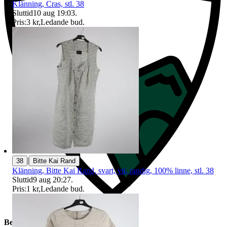
Klänning, Cras, stl. 38
Sluttid
10 aug 19:03
.
Pris:
3 kr
,
Ledande bud
.
|
38
Bitte Kai Rand
Klänning, Bitte Kai Rand, svart, vit, randig, 100% linne, stl. 38
Sluttid
9 aug 20:27
.
Pris:
1 kr
,
Ledande bud
.
Beskrivning