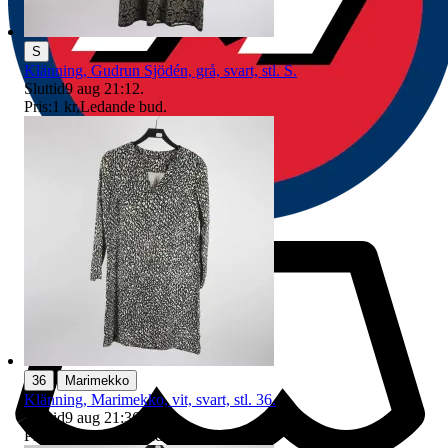
S
Klänning, Gudrun Sjödén, grå, svart, stl. S.
Sluttid
9 aug 21:12
.
Pris:
1 kr
,
Ledande bud
.
|
36
Marimekko
Klänning, Marimekko, vit, svart, stl. 36.
Sluttid
9 aug 21:36
.
Pris:
2 kr
,
Ledande bud
.