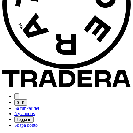
SEK
Så funkar det
Ny annons
Logga in
Skapa konto