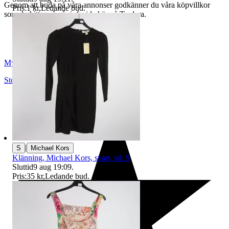
Genom att buda på våra annonser godkänner du våra köpvillkor
Pris:
1 kr
,
Ledande bud
.
som du hittar på vår infosida här på Tradera.
Myrorna
Stockholm
,
Sverige
|
S
Michael Kors
Klänning, Michael Kors, svart, stl. S
Sluttid
9 aug 19:09
.
Pris:
35 kr
,
Ledande bud
.