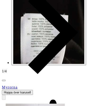
1
/
4
Myrorna
Hoppa över karusell