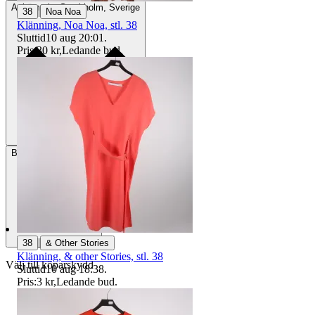
Avhämtning
Stockholm, Sverige
|
38
Noa Noa
Klänning, Noa Noa, stl. 38
Sluttid
10 aug 20:01
.
Pris:
30 kr
,
Ledande bud
.
Betalning
Via Tradera
|
38
& Other Stories
Klänning, & other Stories, stl. 38
Välj till köparskydd
Sluttid
10 aug 18:38
.
Pris:
3 kr
,
Ledande bud
.