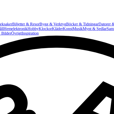
eksaker
Biljetter & Resor
Bygg & Verktyg
Böcker & Tidningar
Datorer &
ll
Hemelektronik
Hobby
Klockor
Kläder
Konst
Musik
Mynt & Sedlar
Saml
 Bilder
Övrigt
Inspiration