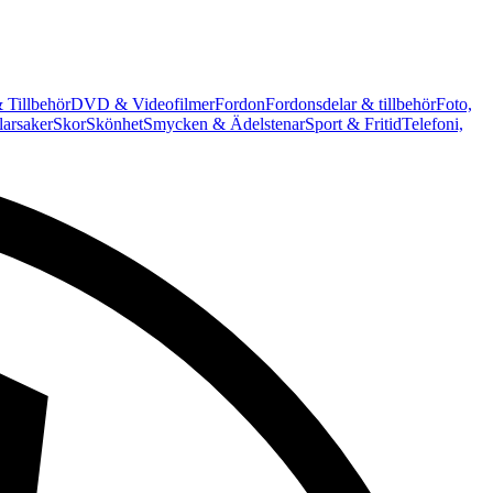
 Tillbehör
DVD & Videofilmer
Fordon
Fordonsdelar & tillbehör
Foto,
arsaker
Skor
Skönhet
Smycken & Ädelstenar
Sport & Fritid
Telefoni,