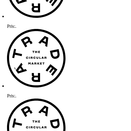
Pris:
.
Pris:
.