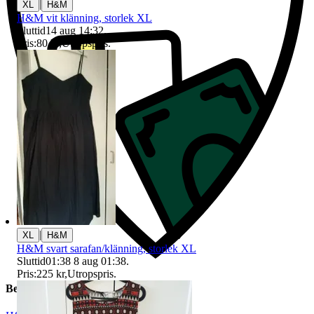
|
XL
H&M
H&M vit klänning, storlek XL
Sluttid
14 aug 14:32
.
Pris:
80 kr
,
Utropspris
.
|
XL
H&M
H&M svart sarafan/klänning, storlek XL
Sluttid
01:38
8 aug 01:38
.
Pris:
225 kr
,
Utropspris
.
Beskrivning