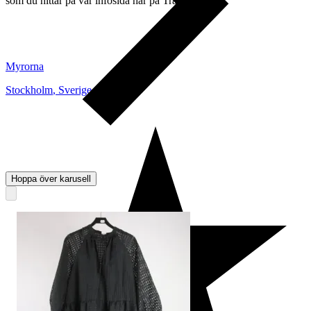
som du hittar på vår infosida här på Tradera.
Myrorna
Stockholm
,
Sverige
Hoppa över karusell