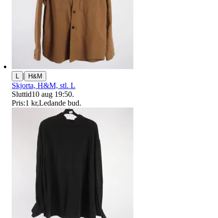
|
L
H&M
Skjorta, H&M, stl. L
Sluttid
10 aug 19:50
.
Pris:
1 kr
,
Ledande bud
.