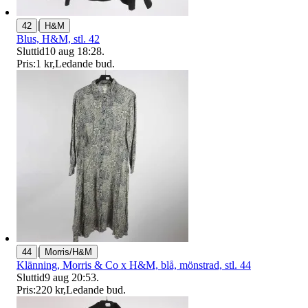
|
42
H&M
Blus, H&M, stl. 42
Sluttid
10 aug 18:28
.
Pris:
1 kr
,
Ledande bud
.
|
44
Morris/H&M
Klänning, Morris & Co x H&M, blå, mönstrad, stl. 44
Sluttid
9 aug 20:53
.
Pris:
220 kr
,
Ledande bud
.