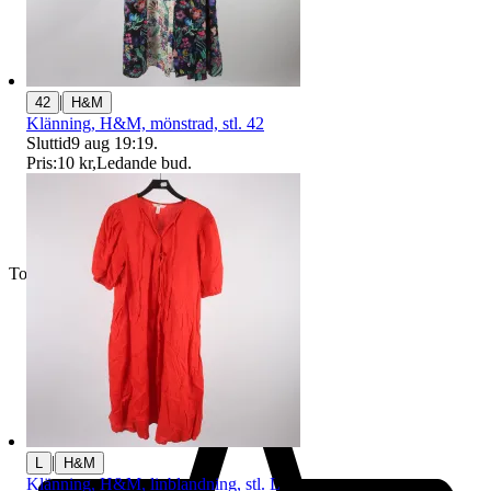
|
42
H&M
Klänning, H&M, mönstrad, stl. 42
Sluttid
9 aug 19:19
.
Pris:
10 kr
,
Ledande bud
.
Toppsäljare
|
L
H&M
Klänning, H&M, linblandning, stl. L