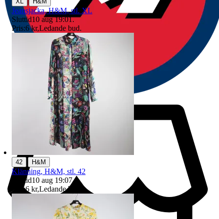
|
XL
H&M
Jeansjacka, H&M, stl. XL
Sluttid
10 aug 19:01
.
Pris:
6 kr
,
Ledande bud
.
|
42
H&M
Klänning, H&M, stl. 42
Sluttid
10 aug 19:07
.
Pris:
6 kr
,
Ledande bud
.