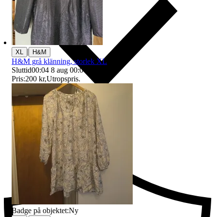
|
XL
H&M
H&M grå klänning, storlek XL
Sluttid
00:04
8 aug 00:04
.
Pris:
200 kr
,
Utropspris
.
Ersättning om du inte får din vara
Badge på objektet:
Ny