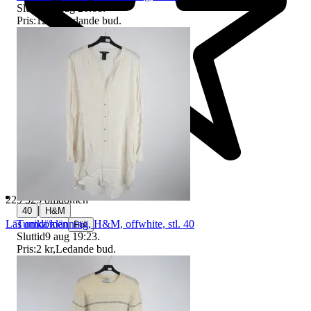
Sluttid
10 aug 20:08
.
Pris:
12 kr
,
Ledande bud
.
229 525 omdömen
|
40
H&M
Tunika/klänning, H&M, offwhite, stl. 40
Läs omdömen
Följ
Sluttid
9 aug 19:23
.
Pris:
2 kr
,
Ledande bud
.