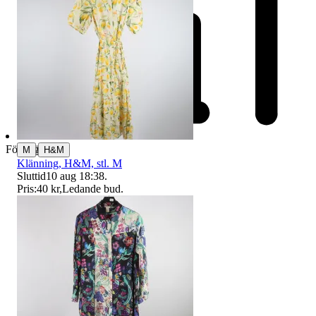
|
Företag
M
H&M
Klänning, H&M, stl. M
Sluttid
10 aug 18:38
.
Pris:
40 kr
,
Ledande bud
.