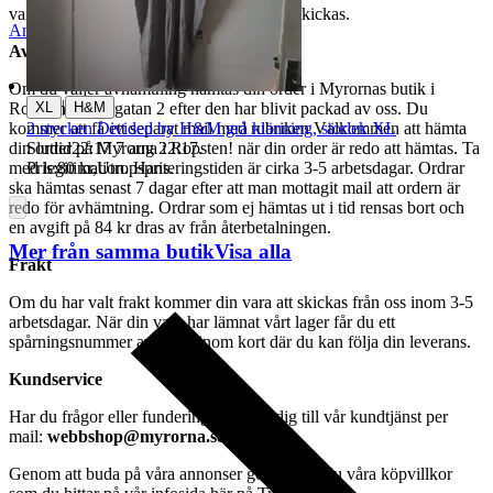
varor märkta endast avhämtning inte kan skickas.
Anmäl
Sälj liknande
Avhämtning
Om du väljer avhämtning hämtas din order i Myrornas butik i
|
XL
H&M
Ropsten, Kolargatan 2 efter den har blivit packad av oss. Du
2 stycken Divided by H&M grå klänning, storlek XL
kommer att få ett separat mail med rubriken Välkommen att hämta
Sluttid
22:17
7 aug 22:17
.
din order på Myrorna i Ropsten! när din order är redo att hämtas. Ta
Pris:
80 kr
,
Utropspris
.
med legitimation. Hanteringstiden är cirka 3-5 arbetsdagar. Ordrar
ska hämtas senast 7 dagar efter att man mottagit mail att ordern är
redo för avhämtning. Ordrar som ej hämtas ut i tid rensas bort och
en avgift på 84 kr dras av från återbetalningen.
Mer från samma butik
Visa alla
Frakt
Om du har valt frakt kommer din vara att skickas från oss inom 3-5
arbetsdagar. När din vara har lämnat vårt lager får du ett
spårningsnummer av DSV inom kort där du kan följa din leverans.
Kundservice
Har du frågor eller funderingar hör av dig till vår kundtjänst per
mail:
webbshop@myrorna.se
.
Genom att buda på våra annonser godkänner du våra köpvillkor