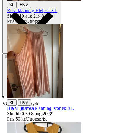
|
XL
H&M
Rosa klänning HM, stl XL
Sluttid
10 aug 21:48
.
Pris:
50 kr
,
Utropspris
.
Betalning
Via Tradera
|
XL
H&M
Välj till köparskydd
H&M ljusrosa klänning, storlek XL
Sluttid
20:39
8 aug 20:39
.
Pris:
50 kr
,
Utropspris
.