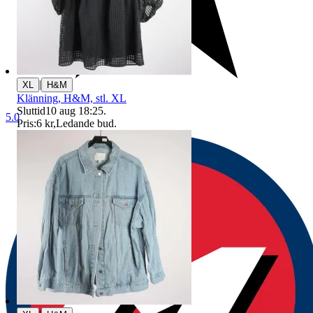
|
XL
H&M
Klänning, H&M, stl. XL
Sluttid
10 aug 18:25
.
5.0
Pris:
6 kr
,
Ledande bud
.