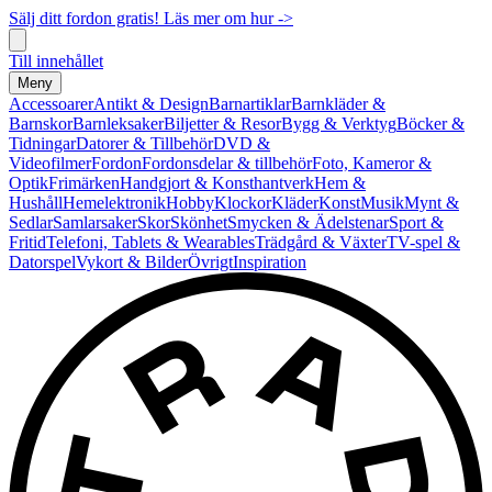
Sälj ditt fordon gratis! Läs mer om hur ->
Till innehållet
Meny
Accessoarer
Antikt & Design
Barnartiklar
Barnkläder &
Barnskor
Barnleksaker
Biljetter & Resor
Bygg & Verktyg
Böcker &
Tidningar
Datorer & Tillbehör
DVD &
Videofilmer
Fordon
Fordonsdelar & tillbehör
Foto, Kameror &
Optik
Frimärken
Handgjort & Konsthantverk
Hem &
Hushåll
Hemelektronik
Hobby
Klockor
Kläder
Konst
Musik
Mynt &
Sedlar
Samlarsaker
Skor
Skönhet
Smycken & Ädelstenar
Sport &
Fritid
Telefoni, Tablets & Wearables
Trädgård & Växter
TV-spel &
Datorspel
Vykort & Bilder
Övrigt
Inspiration