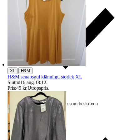
|
XL
H&M
H&M senapsgul klänning, storlek XL
Sluttid
16 aug 18:12
.
Pris:
45 kr
,
Utropspris
.
Ersättning om varan inte är som beskriven