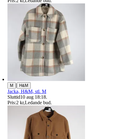
Pris:
2 kr
,
Ledande bud
.
|
M
H&M
Jacka, H&M, stl. M
Sluttid
10 aug 18:18
.
Pris:
2 kr
,
Ledande bud
.