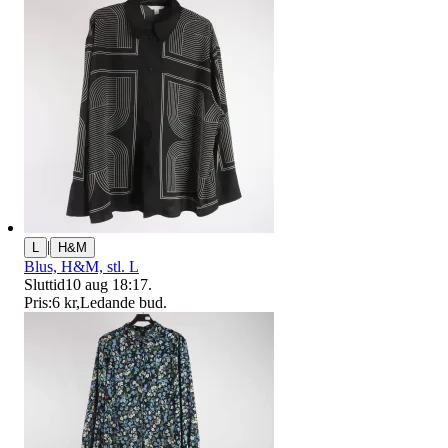
|
L
H&M
Blus, H&M, stl. L
Sluttid
10 aug 18:17
.
Pris:
6 kr
,
Ledande bud
.