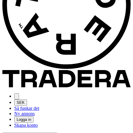
SEK
Så funkar det
Ny annons
Logga in
Skapa konto