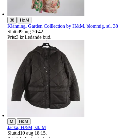
|
38
H&M
Klänning, Garden Colllection by H&M, blommig, stl. 38
Sluttid
9 aug 20:42
.
Pris:
3 kr
,
Ledande bud
.
|
M
H&M
Jacka, H&M, stl. M
Sluttid
10 aug 18:15
.