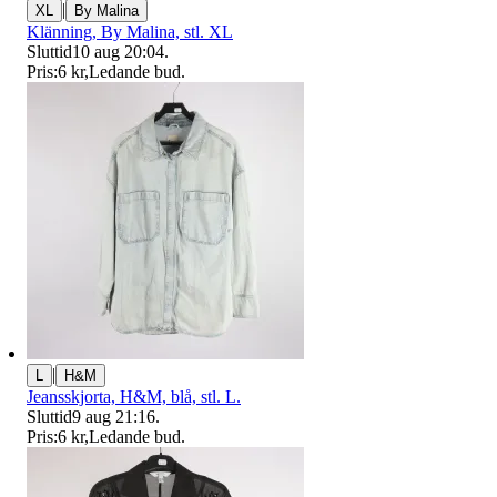
|
XL
By Malina
Klänning, By Malina, stl. XL
Sluttid
10 aug 20:04
.
Pris:
6 kr
,
Ledande bud
.
|
L
H&M
Jeansskjorta, H&M, blå, stl. L.
Sluttid
9 aug 21:16
.
Pris:
6 kr
,
Ledande bud
.