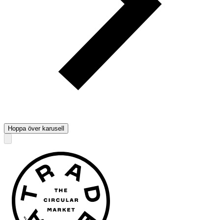
Hoppa över karusell