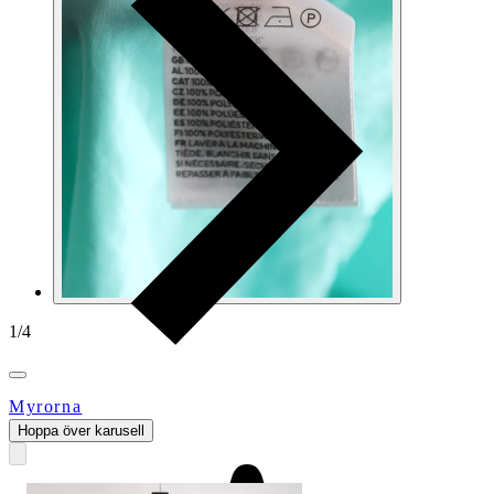
1
/
4
Myrorna
Hoppa över karusell