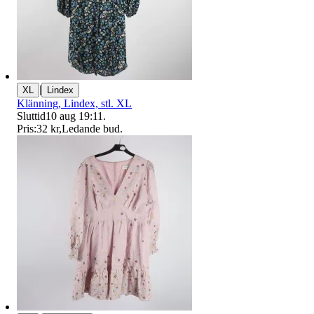
|
XL
Lindex
Klänning, Lindex, stl. XL
Sluttid
10 aug 19:11
.
Pris:
32 kr
,
Ledande bud
.