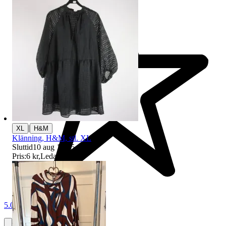
|
XL
H&M
Klänning, H&M, stl. XL
Sluttid
10 aug 18:25
.
Pris:
6 kr
,
Ledande bud
.
5.0