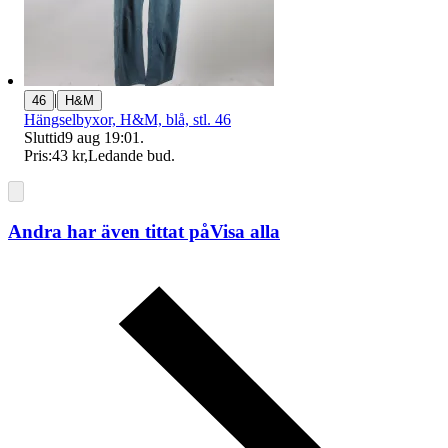
|
46
H&M
Hängselbyxor, H&M, blå, stl. 46
Sluttid
9 aug 19:01
.
Pris:
43 kr
,
Ledande bud
.
Andra har även tittat på
Visa alla