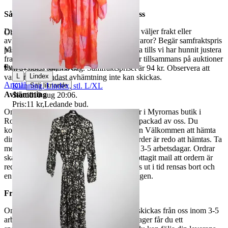
Så här går det till när du handlar hos oss
Du betalar din order direkt på Tradera och väljer frakt eller
Objektnr
730 646 447
avhämtning. Vill du att vi samfraktar fler varor? Begär samfraktspris
på din Traderasida och vänta med att betala tills vi har hunnit justera
Visningar
284
fraktpriset. Vi samfraktar upp till fyra varor tillsammans på auktioner
Publicerad
8 maj 18:58
som avslutas samma dag. Samfraktspriset är 94 kr. Observera att
|
L
Lindex
varor märkta endast avhämtning inte kan skickas.
Anmäl
Klänning, Lindex, stl. L/XL
Sälj liknande
Avhämtning
Sluttid
10 aug 20:06
.
Pris:
11 kr
,
Ledande bud
.
Om du väljer avhämtning hämtas din order i Myrornas butik i
Ropsten, Kolargatan 2 efter den har blivit packad av oss. Du
kommer att få ett separat mail med rubriken Välkommen att hämta
din order på Myrorna i Ropsten! när din order är redo att hämtas. Ta
med legitimation. Hanteringstiden är cirka 3-5 arbetsdagar. Ordrar
ska hämtas senast 7 dagar efter att man mottagit mail att ordern är
redo för avhämtning. Ordrar som ej hämtas ut i tid rensas bort och
en avgift på 84 kr dras av från återbetalningen.
Frakt
Om du har valt frakt kommer din vara att skickas från oss inom 3-5
arbetsdagar. När din vara har lämnat vårt lager får du ett