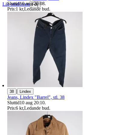
Sluttid
10 aug 20:08
.
Läs omdömen
Följ
Pris:
1 kr
,
Ledande bud
.
|
38
Lindex
Jeans, Lindex "Barrel", stl. 38
Sluttid
10 aug 20:10
.
Pris:
6 kr
,
Ledande bud
.