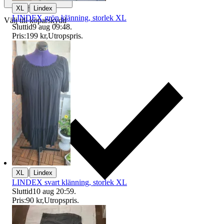
|
XL
Lindex
LINDEX grön klänning, storlek XL
Välj till köparskydd
Sluttid
9 aug 09:48
.
Pris:
199 kr
,
Utropspris
.
|
XL
Lindex
LINDEX svart klänning, storlek XL
Sluttid
10 aug 20:59
.
Pris:
90 kr
,
Utropspris
.