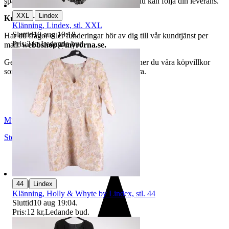
spårningsnummer av DSV inom kort där du kan följa din leverans.
|
XXL
Lindex
Kundservice
Klänning, Lindex, stl. XXL
Sluttid
10 aug 19:18
.
Har du frågor eller funderingar hör av dig till vår kundtjänst per
Pris:
2 kr
,
Ledande bud
.
mail:
webbshop@myrorna.se
.
Genom att buda på våra annonser godkänner du våra köpvillkor
som du hittar på vår infosida här på Tradera.
Myrorna
Stockholm
,
Sverige
|
44
Lindex
Klänning, Holly & Whyte by Lindex, stl. 44
Sluttid
10 aug 19:04
.
Pris:
12 kr
,
Ledande bud
.