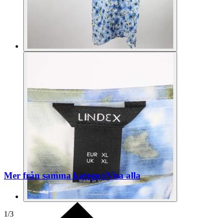
Mer från samma kategori
Visa alla
1
/
3