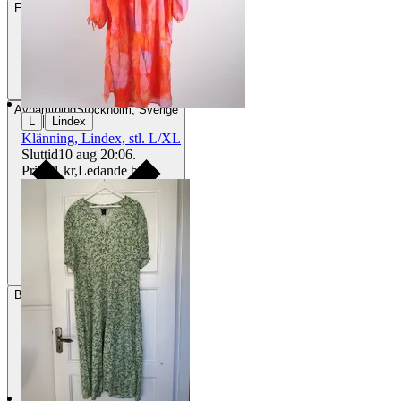
Frakt
84 kr DSV
Avhämtning
Stockholm, Sverige
|
L
Lindex
Klänning, Lindex, stl. L/XL
Sluttid
10 aug 20:06
.
Pris:
11 kr
,
Ledande bud
.
Betalning
Via Tradera