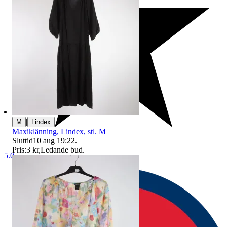
|
M
Lindex
Maxiklänning, Lindex, stl. M
Sluttid
10 aug 19:22
.
Pris:
3 kr
,
Ledande bud
.
5.0