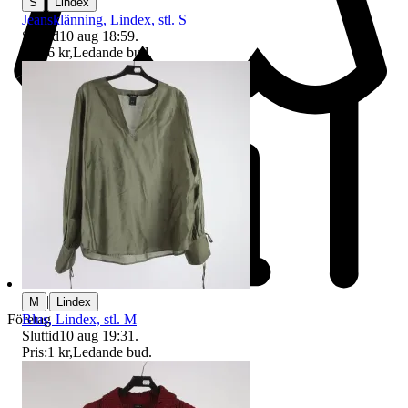
|
S
Lindex
Jeansklänning, Lindex, stl. S
Sluttid
10 aug 18:59
.
Pris:
6 kr
,
Ledande bud
.
|
M
Lindex
Blus, Lindex, stl. M
Företag
Sluttid
10 aug 19:31
.
Pris:
1 kr
,
Ledande bud
.