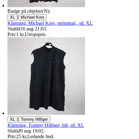
Badge på objektet:
Ny
|
XL
Michael Kors
Klänning, Michael Kors, mönstrad,, stl. XL
Sluttid
16 aug 21:03
.
Pris:
1 kr
,
Utropspris
.
|
XL
Tommy Hilfiger
Klänning, Tommy Hilfiger, blå, stl. XL
Sluttid
9 aug 19:02
.
Pris:
25 kr
,
Ledande bud
.