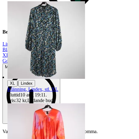
Beskrivning
Lindex
|
Blå
|
XL
|
Gott använt skick
Mindre tecken på användning
|
XL
Lindex
Klänning, Lindex, stl. XL
Sluttid
10 aug 19:11
.
Pris:
32 kr
,
Ledande bud
.
Varan är begagnad och defekter kan förekomma.