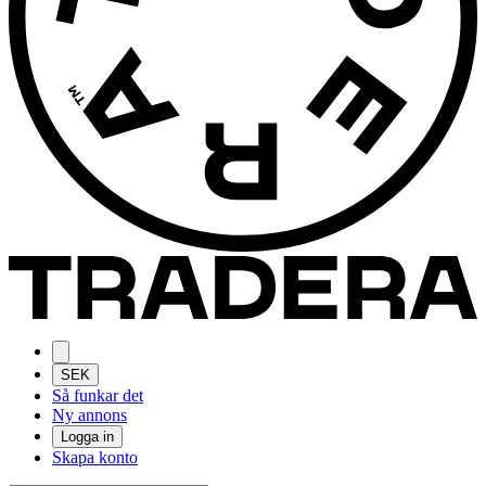
SEK
Så funkar det
Ny annons
Logga in
Skapa konto