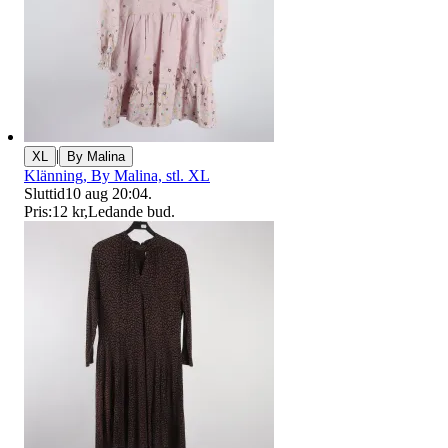
|
XL
By Malina
Klänning, By Malina, stl. XL
Sluttid
10 aug 20:04
.
Pris:
12 kr
,
Ledande bud
.