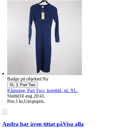
Badge på objektet:
Ny
|
XL
Part Two
Klänning, Part Two, kornblå, stl. XL.
Sluttid
16 aug 20:41
.
Pris:
1 kr
,
Utropspris
.
Andra har även tittat på
Visa alla