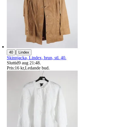
|
40
Lindex
Skinnjacka, Lindex, brun, stl. 40.
Sluttid
9 aug 21:48
.
Pris:
16 kr
,
Ledande bud
.