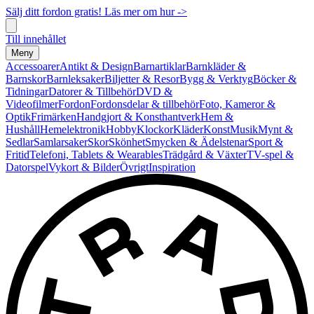
Sälj ditt fordon gratis! Läs mer om hur ->
Till innehållet
Meny
Accessoarer
Antikt & Design
Barnartiklar
Barnkläder &
Barnskor
Barnleksaker
Biljetter & Resor
Bygg & Verktyg
Böcker &
Tidningar
Datorer & Tillbehör
DVD &
Videofilmer
Fordon
Fordonsdelar & tillbehör
Foto, Kameror &
Optik
Frimärken
Handgjort & Konsthantverk
Hem &
Hushåll
Hemelektronik
Hobby
Klockor
Kläder
Konst
Musik
Mynt &
Sedlar
Samlarsaker
Skor
Skönhet
Smycken & Ädelstenar
Sport &
Fritid
Telefoni, Tablets & Wearables
Trädgård & Växter
TV-spel &
Datorspel
Vykort & Bilder
Övrigt
Inspiration