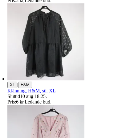
Pris:
5 kr
,
Ledande bud
.
|
XL
H&M
Klänning, H&M, stl. XL
Sluttid
10 aug 18:25
.
Pris:
6 kr
,
Ledande bud
.