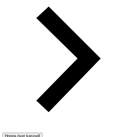
Hoppa över karusell