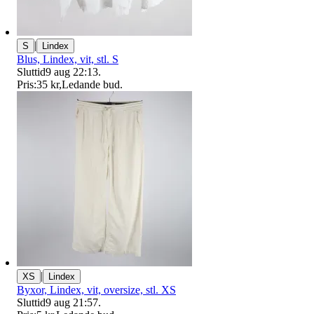
|
S
Lindex
Blus, Lindex, vit, stl. S
Sluttid
9 aug 22:13
.
Pris:
35 kr
,
Ledande bud
.
|
XS
Lindex
Byxor, Lindex, vit, oversize, stl. XS
Sluttid
9 aug 21:57
.