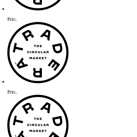
Pris:
.
Pris:
.