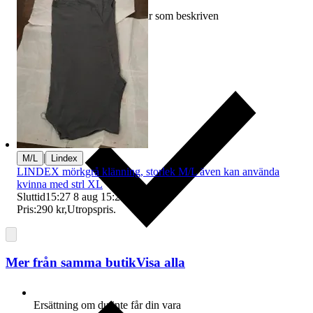
Ersättning om varan inte är som beskriven
|
M/L
Lindex
LINDEX mörkgrå klänning, storlek M/L även kan använda
kvinna med strl XL
Sluttid
15:27
8 aug 15:27
.
Pris:
290 kr
,
Utropspris
.
Mer från samma butik
Visa alla
Ersättning om du inte får din vara