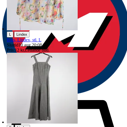
|
L
Lindex
Blus, Lindex, stl. L
Sluttid
10 aug 20:08
.
Pris:
12 kr
,
Ledande bud
.