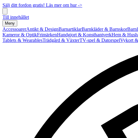
Sälj ditt fordon gratis! Läs mer om hur ->
Till innehållet
Meny
Accessoarer
Antikt & Design
Barnartiklar
Barnkläder & Barnskor
Barnl
Kameror & Optik
Frimärken
Handgjort & Konsthantverk
Hem & Hushå
Tablets & Wearables
Trädgård & Växter
TV-spel & Datorspel
Vykort &