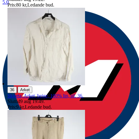
5.0
Pris:
80 kr
,
Ledande bud
.
|
36
Arket
Skjorta, Arket, beige, 100% lin, stl. 36.
Sluttid
9 aug 19:49
.
Pris:
9 kr
,
Ledande bud
.