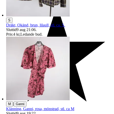
S
Dräkt, Okänd, brun, lilaull, stl. ca. S.
Sluttid
9 aug 21:06
.
Pris:
4 kr
,
Ledande bud
.
|
M
Ganni
Klänning, Ganni, rosa, mönstrad, stl. ca M
Sluttid
9 aug 19:22
.