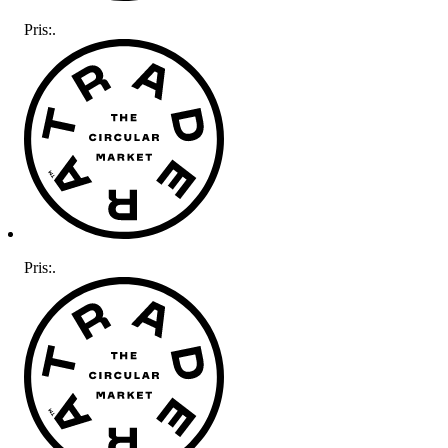
Pris:
.
Pris:
.