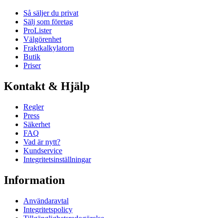
Så säljer du privat
Sälj som företag
ProLister
Välgörenhet
Fraktkalkylatorn
Butik
Priser
Kontakt & Hjälp
Regler
Press
Säkerhet
FAQ
Vad är nytt?
Kundservice
Integritetsinställningar
Information
Användaravtal
Integritetspolicy