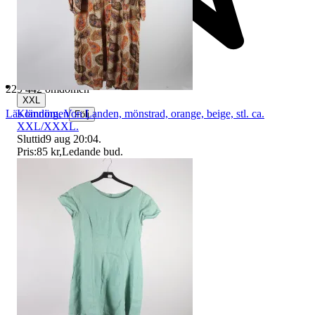
229 442 omdömen
XXL
Klänning, Von Landen, mönstrad, orange, beige, stl. ca.
Läs omdömen
Följ
XXL/XXXL.
Sluttid
9 aug 20:04
.
Pris:
85 kr
,
Ledande bud
.