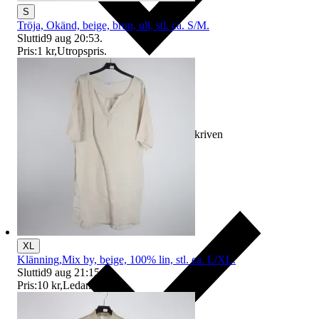
S
Tröja, Okänd, beige, brun, ull, stl. ca. S/M.
Sluttid
9 aug 20:53
.
Pris:
1 kr
,
Utropspris
.
Ersättning om varan inte är som beskriven
XL
Klänning,Mix by, beige, 100% lin, stl. ca. L/XL.
Sluttid
9 aug 21:15
.
Pris:
10 kr
,
Ledande bud
.