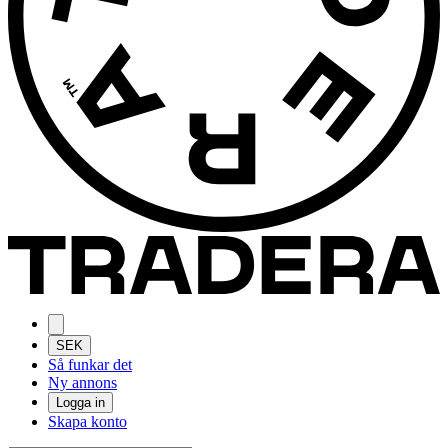
SEK
Så funkar det
Ny annons
Logga in
Skapa konto