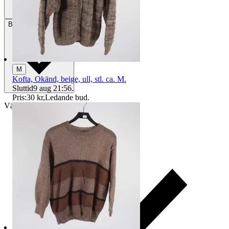
Betalning
Via Tradera
M
Kofta, Okänd, beige, ull, stl. ca. M.
Sluttid
9 aug 21:56
.
Pris:
30 kr
,
Ledande bud
.
Välj till köparskydd