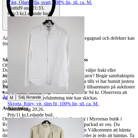
Väst, Olars Ulla, svart, 100% lin, stl. ca. M.
Sluttid
9 aug 21:33
.
Pris:
3 kr
,
Ledande bud
.
Armhåla till armhåla ca. 54 cm. Varan är begagnad och defekter kan
förekomma
Så här går det till när du handlar hos oss
Objektnr
730 648 693
Du betalar din order direkt på Tradera och väljer frakt eller
avhämtning. Vill du att vi samfraktar fler varor? Begär samfraktspris
Visningar
122
på din Traderasida och vänta med att betala tills vi har hunnit justera
Publicerad
8 maj 19:12
fraktpriset. Vi samfraktar upp till fyra varor tillsammans på auktioner
som avslutas samma dag. Samfraktspriset är 94 kr. Observera att
Anmäl
Sälj liknande
varor märkta endast avhämtning inte kan skickas.
M
Skjorta, Riley, vit, slim fit, 100% lin, stl. ca. M.
Avhämtning
Sluttid
9 aug 20:26
.
Pris:
11 kr
,
Ledande bud
.
Om du väljer avhämtning hämtas din order i Myrornas butik i
Ropsten, Kolargatan 2 efter den har blivit packad av oss. Du
kommer att få ett separat mail med rubriken Välkommen att hämta
din order på Myrorna i Ropsten! när din order är redo att hämtas. Ta