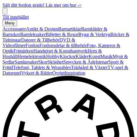
Sälj ditt fordon gratis! Läs mer om hur ->
Till innehållet
Meny
Accessoarer
Antikt & Design
Barnartiklar
Barnkläder &
Barnskor
Barnleksaker
Biljetter & Resor
Bygg & Verktyg
Böcker &
Tidningar
Datorer & Tillbehör
DVD &
Videofilmer
Fordon
Fordonsdelar & tillbehör
Foto, Kameror &
Optik
Frimärken
Handgjort & Konsthantverk
Hem &
Hushåll
Hemelektronik
Hobby
Klockor
Kläder
Konst
Musik
Mynt &
Sedlar
Samlarsaker
Skor
Skönhet
Smycken & Ädelstenar
Sport &
Fritid
Telefoni, Tablets & Wearables
Trädgård & Växter
TV-spel &
Datorspel
Vykort & Bilder
Övrigt
Inspiration