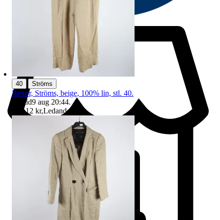
|
40
Ströms
Byxor, Ströms, beige, 100% lin, stl. 40.
Sluttid
9 aug 20:44
.
Pris:
12 kr
,
Ledande bud
.