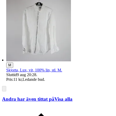
M
Skjorta, Lux, vit, 100% lin, stl. M.
Sluttid
9 aug 20:28
.
Pris:
11 kr
,
Ledande bud
.
Andra har även tittat på
Visa alla