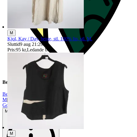
M
Kjol, Kay / Day, beige, stl. 100% lin, stl. M.
Sluttid
9 aug 21:29
.
Pris:
95 kr
,
Ledande bud
.
Beskrivning
Beige
|
M
|
Gott använt skick
Mindre tecken på användning
M