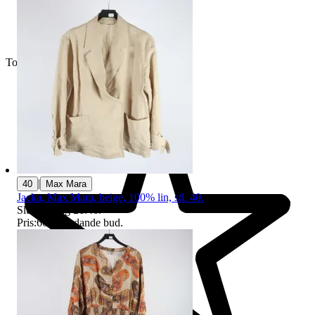
Toppsäljare
|
40
Max Mara
Jacka, Max Mara, beige, 100% lin, stl. 40.
Sluttid
9 aug 21:46
.
Pris:
66 kr
,
Ledande bud
.