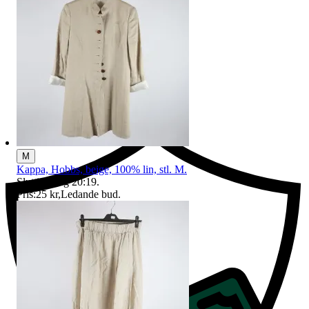
Ersättning om du inte får din vara
M
Kappa, Hobbs, beige, 100% lin, stl. M.
Sluttid
9 aug 20:19
.
Pris:
25 kr
,
Ledande bud
.