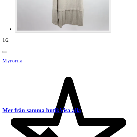
1
/
2
Myrorna
Mer från samma butik
Visa alla