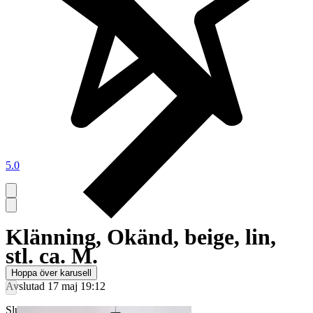
5.0
Klänning, Okänd, beige, lin,
stl. ca. M.
Hoppa över karusell
Avslutad
17 maj 19:12
Slutpris