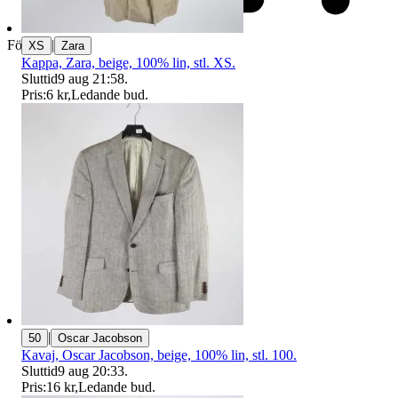
|
Företag
XS
Zara
Kappa, Zara, beige, 100% lin, stl. XS.
Sluttid
9 aug 21:58
.
Pris:
6 kr
,
Ledande bud
.
|
50
Oscar Jacobson
Kavaj, Oscar Jacobson, beige, 100% lin, stl. 100.
Sluttid
9 aug 20:33
.
Pris:
16 kr
,
Ledande bud
.