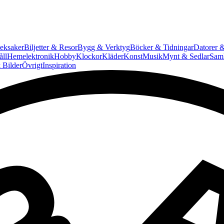
eksaker
Biljetter & Resor
Bygg & Verktyg
Böcker & Tidningar
Datorer &
ll
Hemelektronik
Hobby
Klockor
Kläder
Konst
Musik
Mynt & Sedlar
Saml
 Bilder
Övrigt
Inspiration