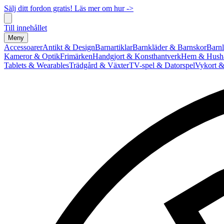
Sälj ditt fordon gratis! Läs mer om hur ->
Till innehållet
Meny
Accessoarer
Antikt & Design
Barnartiklar
Barnkläder & Barnskor
Barnl
Kameror & Optik
Frimärken
Handgjort & Konsthantverk
Hem & Hushå
Tablets & Wearables
Trädgård & Växter
TV-spel & Datorspel
Vykort &