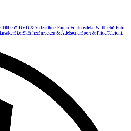
 Tillbehör
DVD & Videofilmer
Fordon
Fordonsdelar & tillbehör
Foto,
arsaker
Skor
Skönhet
Smycken & Ädelstenar
Sport & Fritid
Telefoni,