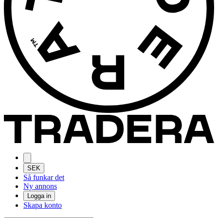
SEK
Så funkar det
Ny annons
Logga in
Skapa konto