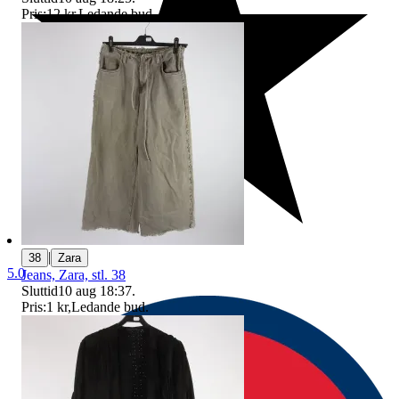
Pris:
12 kr
,
Ledande bud
.
|
38
Zara
5.0
Jeans, Zara, stl. 38
Sluttid
10 aug 18:37
.
Pris:
1 kr
,
Ledande bud
.