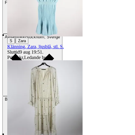
Frakt
84 kr DSV
Avhämtning
Stockholm, Sverige
|
S
Zara
Klänning, Zara, ljusblå, stl. S.
Sluttid
9 aug 19:51
.
Pris:
5 kr
,
Ledande bud
.
Betalning
Via Tradera