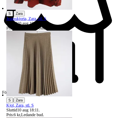
|
S
Zara
Jeansskjorta, Zara, stl. S
Sluttid
10 aug 19:22
.
Pris:
16 kr
,
Ledande bud
.
Företag
|
S
Zara
Kjol, Zara, stl. S
Sluttid
10 aug 18:11
.
Pris:
6 kr
,
Ledande bud
.