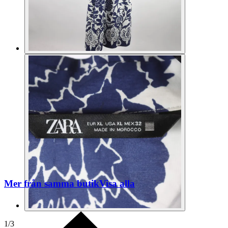
Mer från samma butik
Visa alla
1
/
3