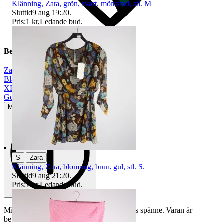
Klänning, Zara, grön, svart, mönstrad, stl. M
Sluttid
9 aug 19:20
.
Pris:
1 kr
,
Ledande bud
.
Beskrivning
Zara
|
Blå
|
XL
|
Gott använt skick
Mindre tecken på användning
|
S
Zara
Klänning, Zara, blommig, brun, gul, stl. S.
Sluttid
9 aug 21:20
.
Pris:
1 kr
,
Ledande bud
.
Mindre defekt på utsmyckningen på bältets spänne. Varan är
begagnad och defekter kan förekomma.