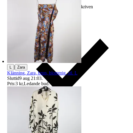
Ersättning om varan inte är som beskriven
|
L
Zara
Klänning, Zara, brun, blommig, stl. L
Sluttid
9 aug 21:03
.
Pris:
3 kr
,
Ledande bud
.
Ersättning om du inte får din vara