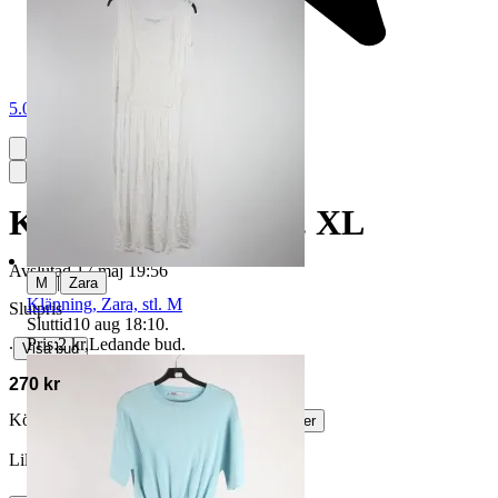
5.0
Klänning, Zara, stl. XL
Avslutad
17 maj 19:56
|
M
Zara
Klänning, Zara, stl. M
Slutpris
Sluttid
10 aug 18:10
.
Pris:
2 kr
,
Ledande bud
.
∙
Visa bud
270 kr
Köparskydd är valfritt hos företag.
Läs mer
Lilla_Gryta vann auktionen