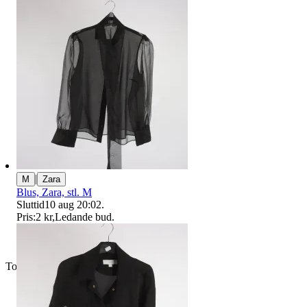
|
M
Zara
Blus, Zara, stl. M
Sluttid
10 aug 20:02
.
Pris:
2 kr
,
Ledande bud
.
Toppsäljare