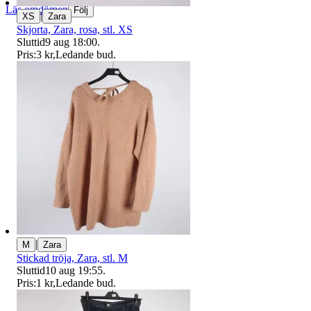
Läs omdömen
Följ
|
XS
Zara
Skjorta, Zara, rosa, stl. XS
Sluttid
9 aug 18:00
.
Pris:
3 kr
,
Ledande bud
.
|
M
Zara
Stickad tröja, Zara, stl. M
Sluttid
10 aug 19:55
.
Pris:
1 kr
,
Ledande bud
.