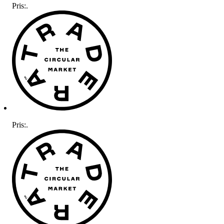
Pris:
.
Pris:
.