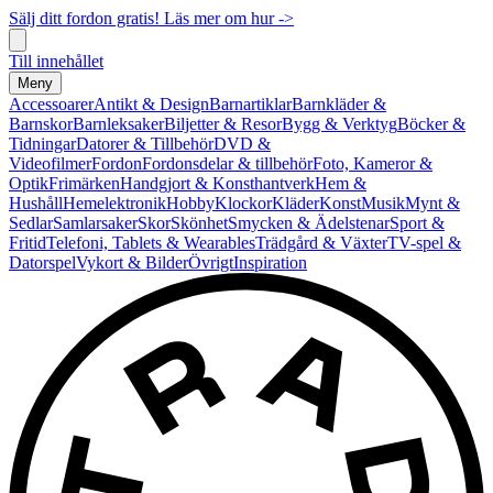
Sälj ditt fordon gratis! Läs mer om hur ->
Till innehållet
Meny
Accessoarer
Antikt & Design
Barnartiklar
Barnkläder &
Barnskor
Barnleksaker
Biljetter & Resor
Bygg & Verktyg
Böcker &
Tidningar
Datorer & Tillbehör
DVD &
Videofilmer
Fordon
Fordonsdelar & tillbehör
Foto, Kameror &
Optik
Frimärken
Handgjort & Konsthantverk
Hem &
Hushåll
Hemelektronik
Hobby
Klockor
Kläder
Konst
Musik
Mynt &
Sedlar
Samlarsaker
Skor
Skönhet
Smycken & Ädelstenar
Sport &
Fritid
Telefoni, Tablets & Wearables
Trädgård & Växter
TV-spel &
Datorspel
Vykort & Bilder
Övrigt
Inspiration