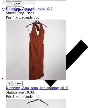
|
L
Zara
Klänning, Zara, vit, svart, stl. L
Välj till köparskydd
Sluttid
9 aug 19:29
.
Pris:
4 kr
,
Ledande bud
.
|
S
Zara
Klänning, Zara, brun, linblandning, stl. S
Sluttid
9 aug 19:08
.
Pris:
1 kr
,
Ledande bud
.