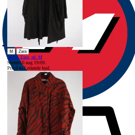
|
M
Zara
Jacka, Zara, stl. M
Sluttid
10 aug 19:09
.
Pris:
1 kr
,
Ledande bud
.