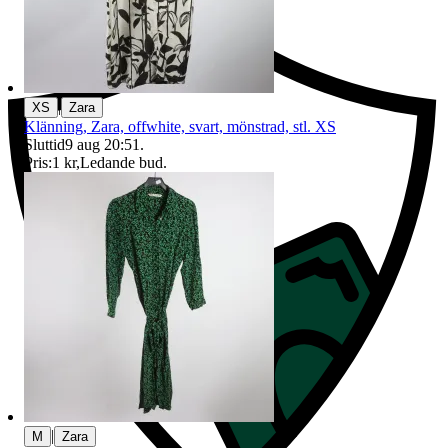
|
XS
Zara
Klänning, Zara, offwhite, svart, mönstrad, stl. XS
Sluttid
9 aug 20:51
.
Pris:
1 kr
,
Ledande bud
.
|
M
Zara