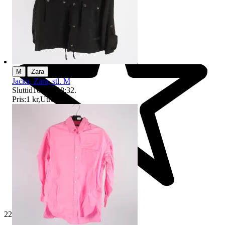
|
M
Zara
Jacka, Zara, stl. M
Sluttid
10 aug 18:32
.
Pris:
1 kr
,
Utropspris
.
229 352 omdömen