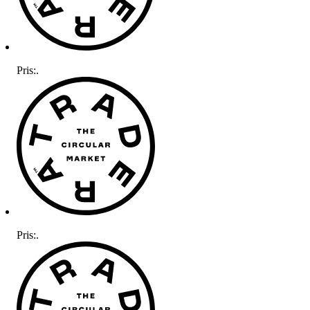
Pris:
.
Pris:
.