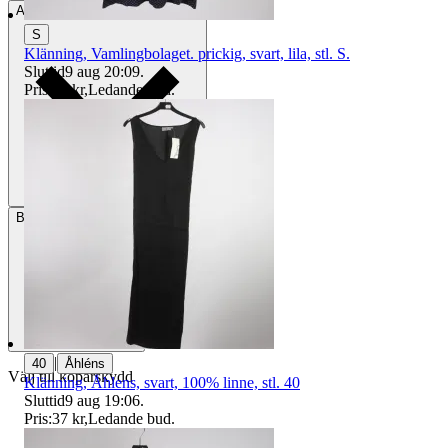
Avhämtning
Stockholm, Sverige
S
Klänning, Vamlingbolaget. prickig, svart, lila, stl. S.
Sluttid
9 aug 20:09
.
Pris:
35 kr
,
Ledande bud
.
Betalning
Via Tradera
|
40
Åhléns
Välj till köparskydd
Klänning, Åhlens, svart, 100% linne, stl. 40
Sluttid
9 aug 19:06
.
Pris:
37 kr
,
Ledande bud
.