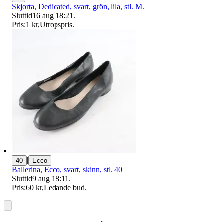
Skjorta, Dedicated, svart, grön, lila, stl. M.
Sluttid
16 aug 18:21
.
Pris:
1 kr
,
Utropspris
.
|
40
Ecco
Ballerina, Ecco, svart, skinn, stl. 40
Sluttid
9 aug 18:11
.
Pris:
60 kr
,
Ledande bud
.