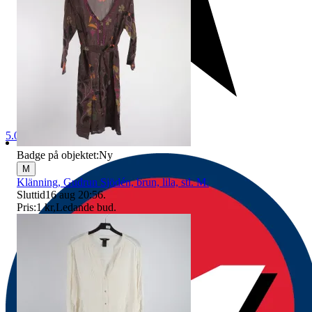
5.0
Badge på objektet:
Ny
M
Klänning, Gudrun Sjödén, brun, lila, stl. M.
Sluttid
16 aug 20:56
.
Pris:
1 kr
,
Ledande bud
.