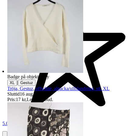
Badge på objektet:
Ny
|
XL
Gestuz
Tröja, Gestuz, offwhite, alpacka/ullblandning, stl. XL
Sluttid
16 aug 18:30
.
Pris:
17 kr
,
Ledande bud
.
5.0