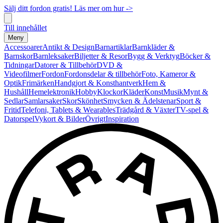
Sälj ditt fordon gratis! Läs mer om hur ->
Till innehållet
Meny
Accessoarer
Antikt & Design
Barnartiklar
Barnkläder &
Barnskor
Barnleksaker
Biljetter & Resor
Bygg & Verktyg
Böcker &
Tidningar
Datorer & Tillbehör
DVD &
Videofilmer
Fordon
Fordonsdelar & tillbehör
Foto, Kameror &
Optik
Frimärken
Handgjort & Konsthantverk
Hem &
Hushåll
Hemelektronik
Hobby
Klockor
Kläder
Konst
Musik
Mynt &
Sedlar
Samlarsaker
Skor
Skönhet
Smycken & Ädelstenar
Sport &
Fritid
Telefoni, Tablets & Wearables
Trädgård & Växter
TV-spel &
Datorspel
Vykort & Bilder
Övrigt
Inspiration