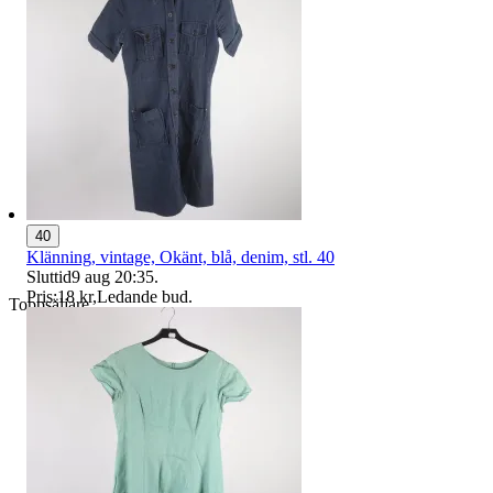
40
Klänning, vintage, Okänt, blå, denim, stl. 40
Sluttid
9 aug 20:35
.
Pris:
18 kr
,
Ledande bud
.
Toppsäljare