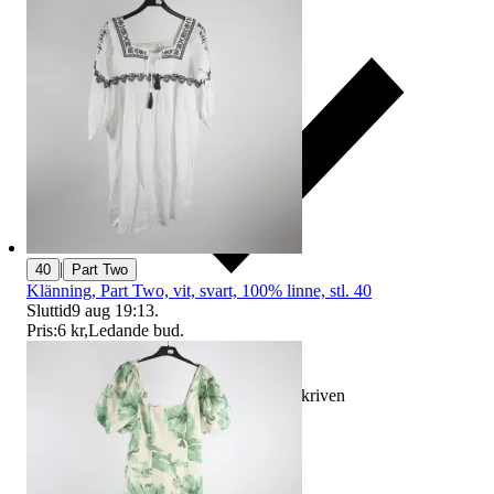
|
40
Part Two
Klänning, Part Two, vit, svart, 100% linne, stl. 40
Sluttid
9 aug 19:13
.
Pris:
6 kr
,
Ledande bud
.
Ersättning om varan inte är som beskriven