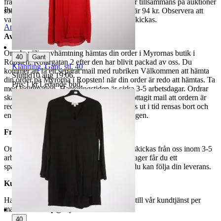
fraktpriset. Vi samfraktar upp till fyra varor tillsammans på auktioner
Publicerad
8 maj 20:50
som avslutas samma dag. Samfraktspriset är 94 kr. Observera att
varor märkta endast avhämtning inte kan skickas.
Anmäl
Sälj liknande
Avhämtning
Om du väljer avhämtning hämtas din order i Myrornas butik i
|
40
Gant
Ropsten, Kolargatan 2 efter den har blivit packad av oss. Du
Klänning, Gant, stl. 40
kommer att få ett separat mail med rubriken Välkommen att hämta
Sluttid
10 aug 19:06
.
din order på Myrorna i Ropsten! när din order är redo att hämtas. Ta
Pris:
1 kr
,
Ledande bud
.
med legitimation. Hanteringstiden är cirka 3-5 arbetsdagar. Ordrar
ska hämtas senast 7 dagar efter att man mottagit mail att ordern är
redo för avhämtning. Ordrar som ej hämtas ut i tid rensas bort och
en avgift på 84 kr dras av från återbetalningen.
Frakt
Om du har valt frakt kommer din vara att skickas från oss inom 3-5
arbetsdagar. När din vara har lämnat vårt lager får du ett
spårningsnummer av DSV inom kort där du kan följa din leverans.
Kundservice
Har du frågor eller funderingar hör av dig till vår kundtjänst per
mail:
webbshop@myrorna.se
.
40