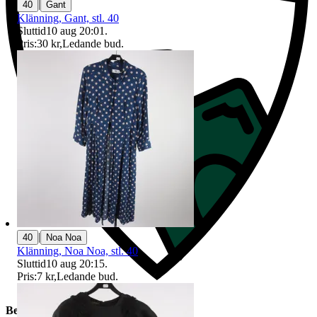
|
40
Gant
Klänning, Gant, stl. 40
Sluttid
10 aug 20:01
.
Pris:
30 kr
,
Ledande bud
.
|
40
Noa Noa
Klänning, Noa Noa, stl. 40
Sluttid
10 aug 20:15
.
Pris:
7 kr
,
Ledande bud
.
Beskrivning