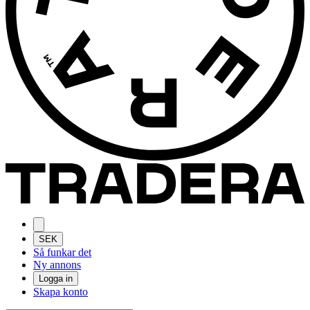
SEK
Så funkar det
Ny annons
Logga in
Skapa konto