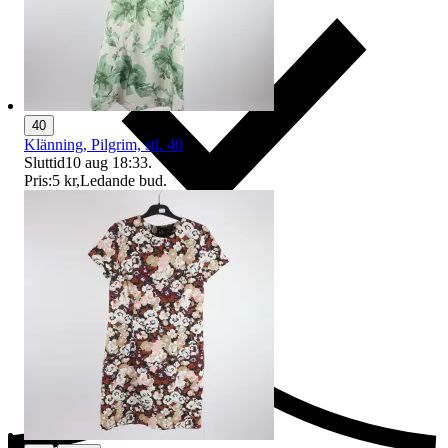
40
Klänning, Pilgrim, stl. 40
Sluttid
10 aug 18:33
.
Pris:
5 kr
,
Ledande bud
.
Ersättning om du inte får din vara