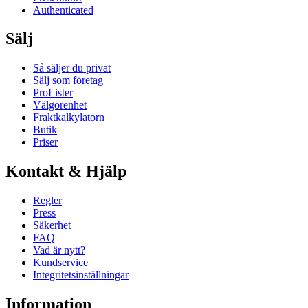
Authenticated
Sälj
Så säljer du privat
Sälj som företag
ProLister
Välgörenhet
Fraktkalkylatorn
Butik
Priser
Kontakt & Hjälp
Regler
Press
Säkerhet
FAQ
Vad är nytt?
Kundservice
Integritetsinställningar
Information