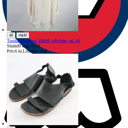
|
40
H&M
Tunika/klänning, H&M, offwhite, stl. 40
Sluttid
9 aug 19:23
.
Pris:
6 kr
,
Ledande bud
.