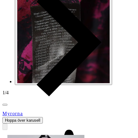
1
/
4
Myrorna
Hoppa över karusell