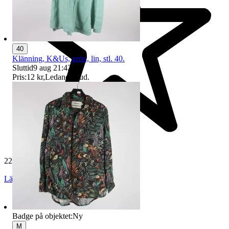
40
Klänning, K&Us, grön, lin, stl. 40.
Sluttid
9 aug 21:42
.
Pris:
12 kr
,
Ledande bud
.
229 584 omdömen
Läs omdömen
Följ
Badge på objektet:
Ny
M