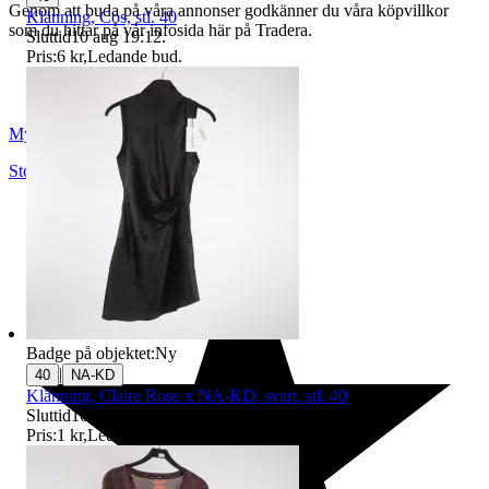
Genom att buda på våra annonser godkänner du våra köpvillkor
Klänning, Cos, stl. 40
som du hittar på vår infosida här på Tradera.
Sluttid
10 aug 19:12
.
Pris:
6 kr
,
Ledande bud
.
Myrorna
Stockholm
,
Sverige
Badge på objektet:
Ny
|
40
NA-KD
Klänning, Claire Rose x NA-KD, svart, stl. 40
Sluttid
16 aug 19:09
.
Pris:
1 kr
,
Ledande bud
.