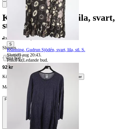
Klänning, Gestuz, lila, svart,
stl. 40.
Avslutad
17 maj 20:50
S
Slutpris
Klänning, Gudrun Sjödén, svart, lila, stl. S.
Sluttid
9 aug 20:43
.
∙
Visa bud
Pris:
8 kr
,
Ledande bud
.
92 kr
Köparskydd är valfritt hos företag.
Läs mer
Marimillis vann auktionen
Frakt
85 kr DSV