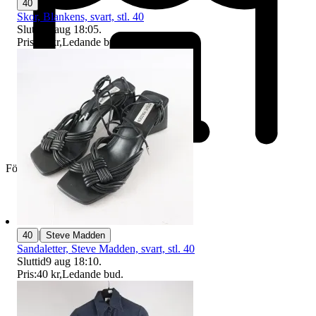
40
Skor, Blankens, svart, stl. 40
Sluttid
9 aug 18:05
.
Pris:
55 kr
,
Ledande bud
.
Företag
|
40
Steve Madden
Sandaletter, Steve Madden, svart, stl. 40
Sluttid
9 aug 18:10
.
Pris:
40 kr
,
Ledande bud
.