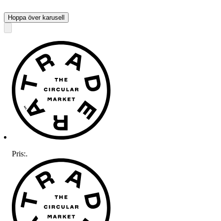
Hoppa över karusell
Pris:
.