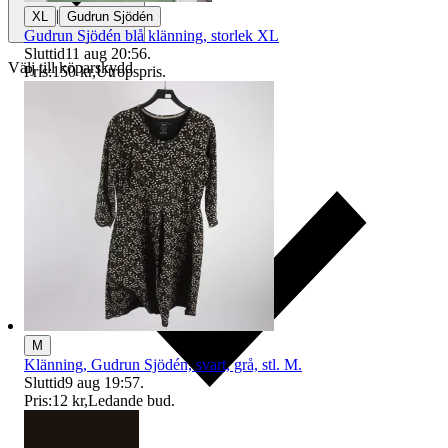
|
XL
Gudrun Sjödén
Gudrun Sjödén blå klänning, storlek XL
Sluttid
11 aug 20:56
.
Välj till köparskydd
Pris:
150 kr
,
Utropspris
.
M
Klänning, Gudrun Sjödén, svart, grå, stl. M.
Sluttid
9 aug 19:57
.
Pris:
12 kr
,
Ledande bud
.