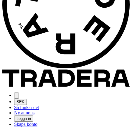
SEK
Så funkar det
Ny annons
Logga in
Skapa konto