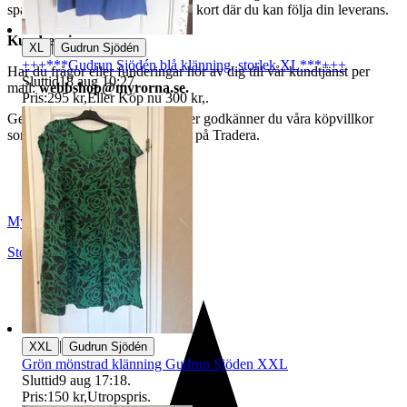
spårningsnummer av DSV inom kort där du kan följa din leverans.
Kundservice
|
XL
Gudrun Sjödén
+++***Gudrun Sjödén blå klänning, storlek XL***+++
Har du frågor eller funderingar hör av dig till vår kundtjänst per
Sluttid
18 aug 10:27
.
mail:
webbshop@myrorna.se
.
Pris:
295 kr
,
Eller Köp nu
300 kr
,
.
Genom att buda på våra annonser godkänner du våra köpvillkor
som du hittar på vår infosida här på Tradera.
Myrorna
Stockholm
,
Sverige
|
XXL
Gudrun Sjödén
Grön mönstrad klänning Gudrun Sjöden XXL
Sluttid
9 aug 17:18
.
Pris:
150 kr
,
Utropspris
.