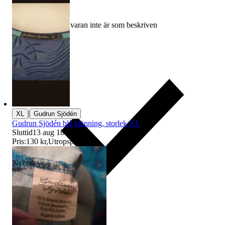
Ersättning om varan inte är som beskriven
|
XL
Gudrun Sjödén
Gudrun Sjödén blå klänning, storlek XL
Sluttid
13 aug 18:03
.
Pris:
130 kr
,
Utropspris
.