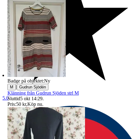
Badge på objektet:
Ny
|
M
Gudrun Sjödén
Klänning från Gudrun Sjöden strl M
5.0
Sluttid
5 okt 14:29
.
Pris:
50 kr
,
Köp nu
.