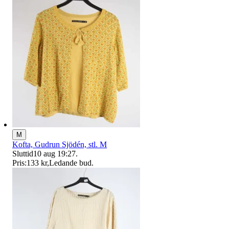
M
Kofta, Gudrun Sjödén, stl. M
Sluttid
10 aug 19:27
.
Pris:
133 kr
,
Ledande bud
.