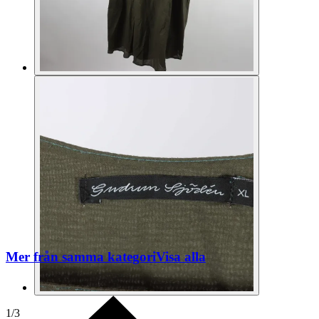
Mer från samma kategori
Visa alla
1
/
3