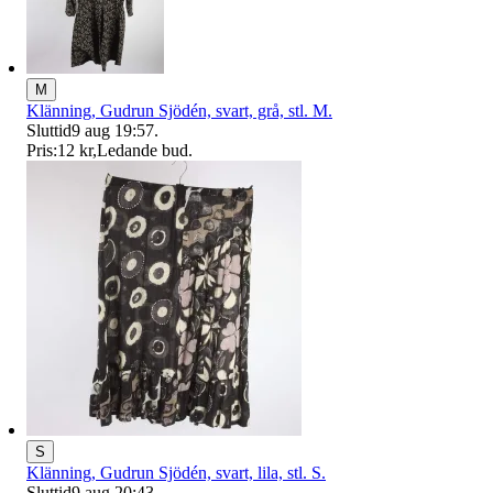
M
Klänning, Gudrun Sjödén, svart, grå, stl. M.
Sluttid
9 aug 19:57
.
Pris:
12 kr
,
Ledande bud
.
S
Klänning, Gudrun Sjödén, svart, lila, stl. S.
Sluttid
9 aug 20:43
.