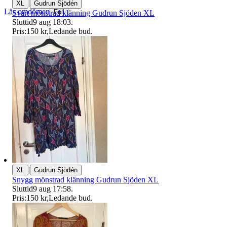
|
XL
Gudrun Sjödén
Läs omdömen
Följ
Svart mönstrad klänning Gudrun Sjöden XL
Sluttid
9 aug 18:03
.
Pris:
150 kr
,
Ledande bud
.
|
XL
Gudrun Sjödén
Snygg mönstrad klänning Gudrun Sjöden XL
Sluttid
9 aug 17:58
.
Pris:
150 kr
,
Ledande bud
.