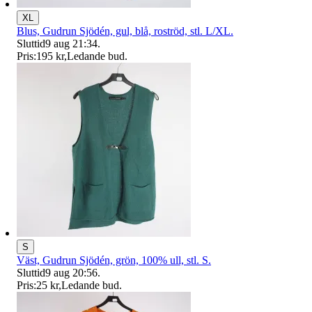
XL
Blus, Gudrun Sjödén, gul, blå, roströd, stl. L/XL.
Sluttid
9 aug 21:34
.
Pris:
195 kr
,
Ledande bud
.
S
Väst, Gudrun Sjödén, grön, 100% ull, stl. S.
Sluttid
9 aug 20:56
.
Pris:
25 kr
,
Ledande bud
.