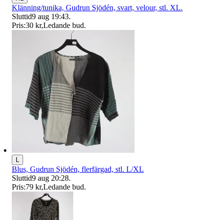
Klänning/tunika, Gudrun Sjödén, svart, velour, stl. XL.
Sluttid
9 aug 19:43
.
Pris:
30 kr
,
Ledande bud
.
L
Blus, Gudrun Sjödén, flerfärgad, stl. L/XL
Sluttid
9 aug 20:28
.
Pris:
79 kr
,
Ledande bud
.