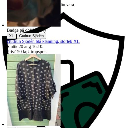
Ersättning om du inte får din vara
Badge på objektet:
Ny
|
XL
Gudrun Sjödén
Gudrun Sjödén blå klänning, storlek XL
Sluttid
20 aug 16:10
.
Pris:
150 kr
,
Utropspris
.