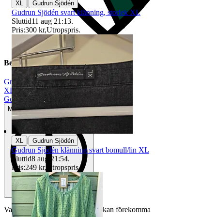
|
XL
Gudrun Sjödén
Gudrun Sjödén svart klänning, storlek XL
Sluttid
11 aug 21:13
.
Pris:
300 kr
,
Utropspris
.
Beskrivning
Grön
|
XL
|
Gott använt skick
Mindre tecken på användning
|
XL
Gudrun Sjödén
Gudrun Sjödén klänning svart bomull/lin XL
Sluttid
8 aug 21:54
.
Pris:
249 kr
,
Utropspris
.
Varan är begagnad och defekter kan förekomma