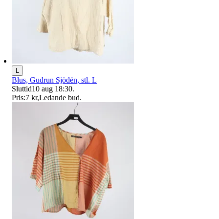
L
Blus, Gudrun Sjödén, stl. L
Sluttid
10 aug 18:30
.
Pris:
7 kr
,
Ledande bud
.