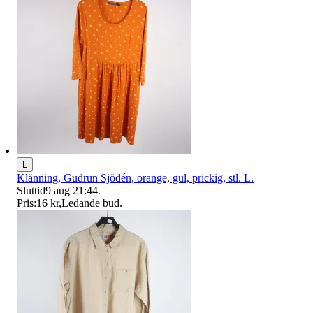
L
Klänning, Gudrun Sjödén, orange, gul, prickig, stl. L.
Sluttid
9 aug 21:44
.
Pris:
16 kr
,
Ledande bud
.