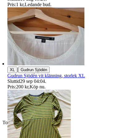
Pris:
1 kr
,
Ledande bud
.
|
XL
Gudrun Sjödén
Gudrun Sjödén vit klänning, storlek XL
Sluttid
29 sep 04:04
.
Pris:
200 kr
,
Köp nu
.
Toppsäljare