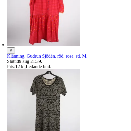
M
Klänning, Gudrun Sjödén, röd, rosa, stl. M.
Sluttid
9 aug 21:39
.
Pris:
12 kr
,
Ledande bud
.