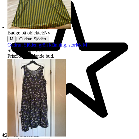
Badge på objektet:
Ny
|
M
Gudrun Sjödén
Gudrun Sjödén grön klänning, storlek M
Sluttid
9 aug 23:23
.
Pris:
55 kr
,
Ledande bud
.
229 495 omdömen