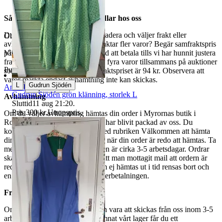
Så här går det till när du handlar hos oss
Du betalar din order direkt på Tradera och väljer frakt eller
Objektnr
730 668 221
avhämtning. Vill du att vi samfraktar fler varor? Begär samfraktspris
på din Traderasida och vänta med att betala tills vi har hunnit justera
Visningar
227
fraktpriset. Vi samfraktar upp till fyra varor tillsammans på auktioner
Publicerad
8 maj 20:50
som avslutas samma dag. Samfraktspriset är 94 kr. Observera att
varor märkta endast avhämtning inte kan skickas.
|
L
Gudrun Sjödén
Anmäl
Sälj liknande
Gudrun Sjödén grön klänning, storlek L
Avhämtning
Sluttid
11 aug 21:20
.
Pris:
300 kr
,
Utropspris
.
Om du väljer avhämtning hämtas din order i Myrornas butik i
Ropsten, Kolargatan 2 efter den har blivit packad av oss. Du
kommer att få ett separat mail med rubriken Välkommen att hämta
din order på Myrorna i Ropsten! när din order är redo att hämtas. Ta
med legitimation. Hanteringstiden är cirka 3-5 arbetsdagar. Ordrar
ska hämtas senast 7 dagar efter att man mottagit mail att ordern är
redo för avhämtning. Ordrar som ej hämtas ut i tid rensas bort och
en avgift på 84 kr dras av från återbetalningen.
Frakt
Om du har valt frakt kommer din vara att skickas från oss inom 3-5
arbetsdagar. När din vara har lämnat vårt lager får du ett