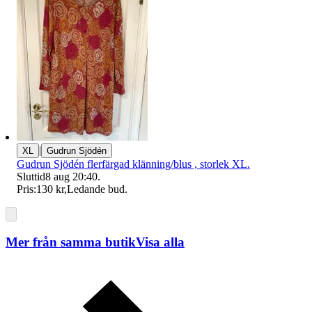
|
XL
Gudrun Sjödén
Gudrun Sjödén flerfärgad klänning/blus , storlek XL.
Sluttid
8 aug 20:40
.
Pris:
130 kr
,
Ledande bud
.
Mer från samma butik
Visa alla