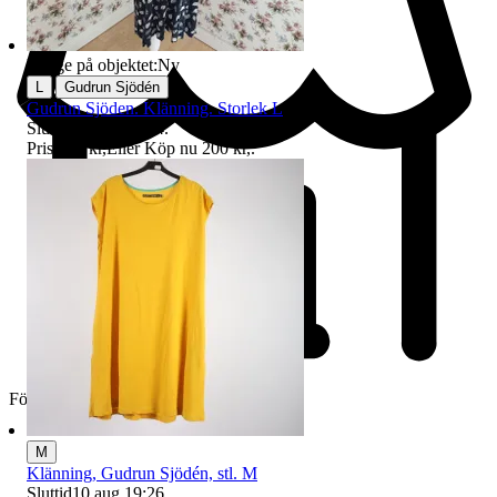
Badge på objektet:
Ny
|
L
Gudrun Sjödén
Gudrun Sjöden. Klänning. Storlek L
Sluttid
19 aug 19:44
.
Pris:
150 kr
,
Eller Köp nu
200 kr
,
.
Företag
M
Klänning, Gudrun Sjödén, stl. M
Sluttid
10 aug 19:26
.