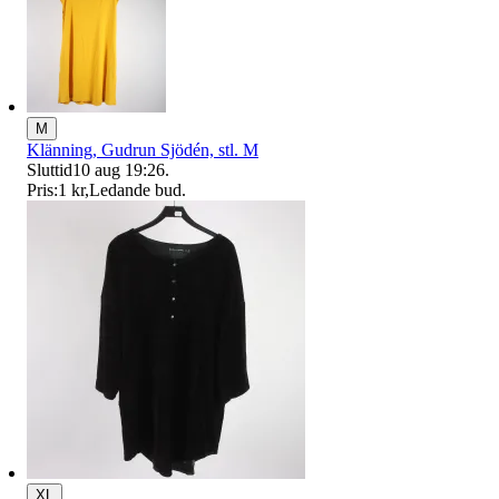
M
Klänning, Gudrun Sjödén, stl. M
Sluttid
10 aug 19:26
.
Pris:
1 kr
,
Ledande bud
.
XL