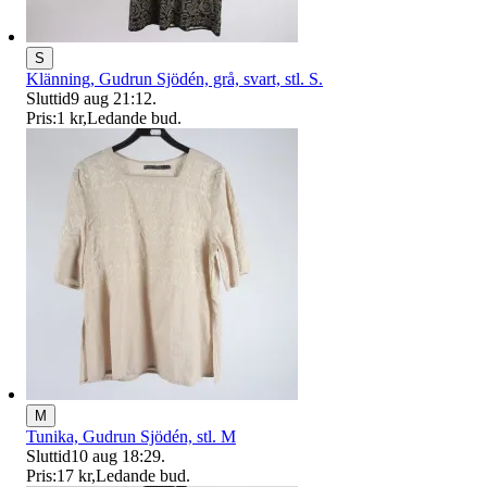
S
Klänning, Gudrun Sjödén, grå, svart, stl. S.
Sluttid
9 aug 21:12
.
Pris:
1 kr
,
Ledande bud
.
M
Tunika, Gudrun Sjödén, stl. M
Sluttid
10 aug 18:29
.
Pris:
17 kr
,
Ledande bud
.