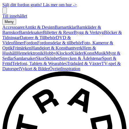
Sälj ditt fordon gratis! Läs mer om hur ->
Till innehållet
Meny
Accessoarer
Antikt & Design
Barnartiklar
Barnkläder &
Barnskor
Barnleksaker
Biljetter & Resor
Bygg & Verktyg
Böcker &
Tidningar
Datorer & Tillbehör
DVD &
Videofilmer
Fordon
Fordonsdelar & tillbehör
Foto, Kameror &
Optik
Frimärken
Handgjort & Konsthantverk
Hem &
Hushåll
Hemelektronik
Hobby
Klockor
Kläder
Konst
Musik
Mynt &
Sedlar
Samlarsaker
Skor
Skönhet
Smycken & Ädelstenar
Sport &
Fritid
Telefoni, Tablets & Wearables
Trädgård & Växter
TV-spel &
Datorspel
Vykort & Bilder
Övrigt
Inspiration