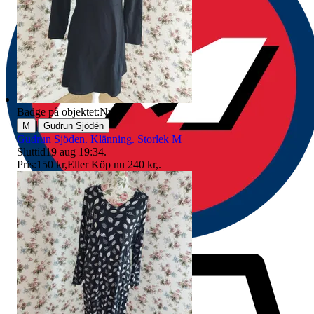
Badge på objektet:
Ny
|
M
Gudrun Sjödén
Gudrun Sjöden. Klänning. Storlek M
Sluttid
19 aug 19:34
.
Pris:
150 kr
,
Eller Köp nu
240 kr
,
.