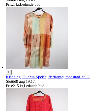
Pris:
1 kr
,
Ledande bud
.
L
Klänning, Gudrun Sjödén, flerfärgad, mönstrad, stl. L
Sluttid
9 aug 19:17
.
Pris:
215 kr
,
Ledande bud
.